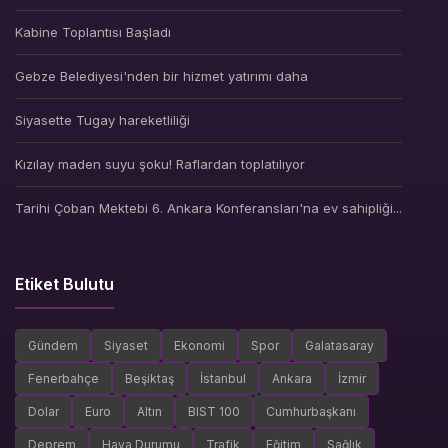
Kabine Toplantısı Başladı
Gebze Belediyesi'nden bir hizmet yatırımı daha
Siyasette Tugay hareketliliği
Kızılay maden suyu şoku! Raflardan toplatılıyor
Tarihi Çoban Mektebi 6. Ankara Konferansları'na ev sahipliği...
Etiket Bulutu
Gündem
Siyaset
Ekonomi
Spor
Galatasaray
Fenerbahçe
Beşiktaş
İstanbul
Ankara
İzmir
Dolar
Euro
Altın
BIST 100
Cumhurbaşkanı
Deprem
Hava Durumu
Trafik
Eğitim
Sağlık