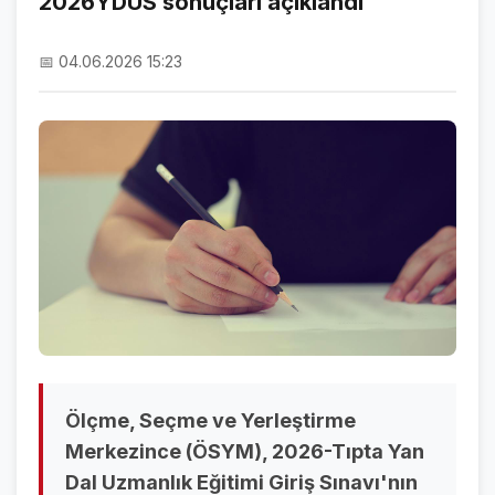
2026YDUS sonuçları açıklandı
NAMAZ VAKİTLERİ
📅 04.06.2026 15:23
ASTROLOJİ
HAVA DURUMU
KRİPTO PARALAR
NÖBETÇİ ECZANELER
SON DAKİKA
SON DAKİKA HABERLERİ
VİDEO GALERİ
FOTO GALERİ
Ölçme, Seçme ve Yerleştirme
Merkezince (ÖSYM), 2026-Tıpta Yan
GALERİLER
Dal Uzmanlık Eğitimi Giriş Sınavı'nın