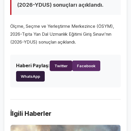
(2026-YDUS) sonuçları açıklandı.
VİDEO GALERİ
FOTO GALERİ
Ölçme, Seçme ve Yerleştirme Merkezince (ÖSYM),
KURUMSAL
2026-Tıpta Yan Dal Uzmanlık Eğitimi Giriş Sınavı'nın
(2026-YDUS) sonuçları açıklandı.
HAKKIMIZDA
👤
KÜNYE
📋
Haberi Paylaş:
Twitter
Facebook
İLETİŞİM
✉️
WhatsApp
İlgili Haberler