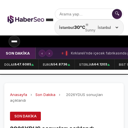
🔍
☀️
30°C
İstanbul
Şehir seçin
Sunny
SON DAKİKA
‹
›
Kırklareli'nde içecek fabrikasında 
SPOR
₺47.6085
₺54.8736
₺64.1203
DOLAR
▲
EURO
▲
STERLİN
▲
BIST 
SPOR HABERLERİ
GALATASARAY
Anasayfa
›
Son Dakika
›
2026YDUS sonuçları
FENERBAHÇE
açıklandı
BEŞİKTAŞ
SON DAKIKA
ÖZEL SAYFALAR