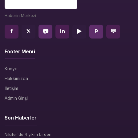
Haberin Merkezi
f
𝕏
📷
in
▶
P
💬
Footer Menü
Künye
Hakkımızda
İletişim
Admin Girişi
Son Haberler
Nilüfer'de 4 yıkım birden