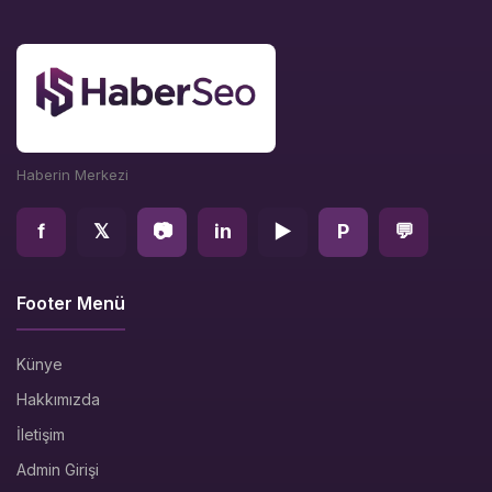
Haberin Merkezi
f
𝕏
📷
in
▶
P
💬
Footer Menü
Künye
Hakkımızda
İletişim
Admin Girişi