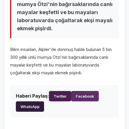
mumya Ötzi'nin bağırsaklarında canlı
VİDEO GALERİ
mayalar keşfetti ve bu mayaları
FOTO GALERİ
laboratuvarda çoğaltarak ekşi mayalı
ekmek pişirdi.
KURUMSAL
HAKKIMIZDA
👤
Bilim insanları, Alpler'de donmuş halde bulunan 5 bin
300 yıllık ünlü mumya Ötzi'nin bağırsaklarında canlı
KÜNYE
📋
mayalar keşfetti ve bu mayaları laboratuvarda
İLETİŞİM
✉️
çoğaltarak ekşi mayalı ekmek pişirdi.
Haberi Paylaş:
Twitter
Facebook
WhatsApp