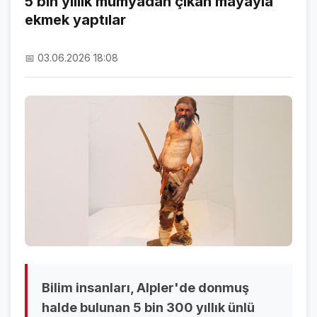
5 bin yıllık mumyadan çıkan mayayla
ekmek yaptılar
NAMAZ VAKİTLERİ
ASTROLOJİ
📅 03.06.2026 18:08
HAVA DURUMU
KRİPTO PARALAR
NÖBETÇİ ECZANELER
SON DAKİKA
SON DAKİKA HABERLERİ
VİDEO GALERİ
FOTO GALERİ
Bilim insanları, Alpler'de donmuş
GALERİLER
halde bulunan 5 bin 300 yıllık ünlü