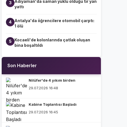
Adıyaman'da saman yüklü olduğu tır yan
3
yattı
Antalya'da öğrencilere otomobil çarptı:
4
1 ölü
Kocaeli'de kolonlarında çatlak oluşan
5
bina boşaltıldı
Son Haberler
Nilüfer'de 4 yıkım birden
29.07.2026 16:48
Kabine Toplantısı Başladı
29.07.2026 16:45