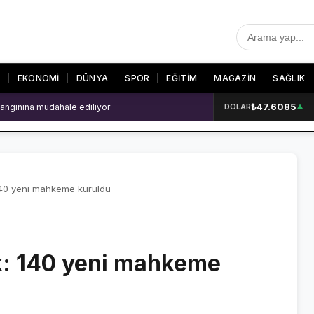
T
EKONOMİ
DÜNYA
SPOR
EĞİTİM
MAGAZİN
SAĞLIK
₺47.6085
angınına müdahale ediliyor
DOLAR
▲
R
SON DAKİKA
GALERİLER
SON DAKİKA HABERLERİ
VİDEO GALERİ
VİDEO GALERİ
FOTO GALERİ
140 yeni mahkeme kuruldu
FOTO GALERİ
k: 140 yeni mahkeme
ER