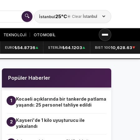
🔍
25°C
İstanbul
☀️ Clear
Şehir seçin
TEKNOLOJİ
OTOMOBİL
₺54.8736
₺64.1203
10,628.63
EURO
STERLİN
BIST 100
▲
▲
▼
KURUMSAL
HAKKIMIZDA
👤
Popüler Haberler
KÜNYE
📋
İLETİŞİM
✉️
Kocaeli açıklarında bir tankerde patlama
1
yaşandı: 25 personel tahliye edildi
Kayseri'de 1 kilo uyuşturucu ile
2
yakalandı