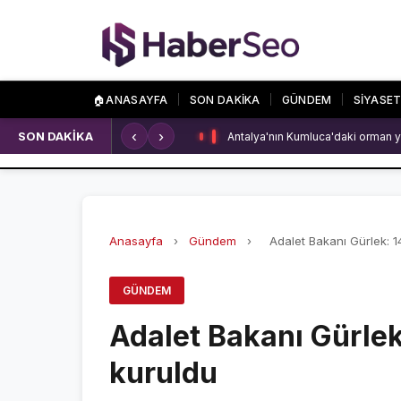
🏠
ANASAYFA
SON DAKİKA
GÜNDEM
SİYASE
‹
›
SON DAKİKA
Antalya'nın Kumluca'daki orman y
SPOR
ÖZEL SAYFALA
SPOR HABERLERİ
NAMAZ VAKİTLERİ
GALATASARAY
ASTROLOJİ
Anasayfa
›
Gündem
›
Adalet Bakanı Gürlek: 
FENERBAHÇE
HAVA DURUMU
GÜNDEM
BEŞİKTAŞ
KRİPTO PARALAR
Adalet Bakanı Gürle
NÖBETÇİ ECZANEL
kuruldu