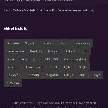
Tarihi Çoban Mektebi 6. Ankara Konferansları'na ev sahipliği...
Etiket Bulutu
Gündem
Siyaset
Ekonomi
Spor
Galatasaray
Fenerbahçe
Beşiktaş
İstanbul
Ankara
İzmir
Dolar
Euro
Altın
BIST 100
Cumhurbaşkanı
Deprem
Hava Durumu
Trafik
Eğitim
Sağlık
Teknoloji
Otomobil
Magazin
Dünya
ABD
Rusya
Almanya
Türkiye'den ve Dünya'dan son dakika haberler, köşe yazıları,