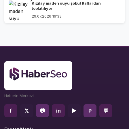
Kızılay maden suyu şoku! Raflardan
toplatılıyor
29.07.2026 16:33
Haberin Merkezi
f
𝕏
📷
in
▶
P
💬