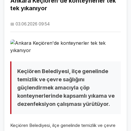
Ankara Keçiören'de konteynerler tek
tek yıkanıyor
NAMAZ VAKİTLERİ
ASTROLOJİ
📅 03.06.2026 09:54
HAVA DURUMU
KRİPTO PARALAR
NÖBETÇİ ECZANELER
SON DAKİKA
Keçiören Belediyesi, ilçe genelinde
temizlik ve çevre sağlığını
SON DAKİKA HABERLERİ
güçlendirmek amacıyla çöp
konteynerlerinde kapsamlı yıkama ve
VİDEO GALERİ
dezenfeksiyon çalışması yürütüyor.
FOTO GALERİ
GALERİLER
Keçiören Belediyesi, ilçe genelinde temizlik ve çevre