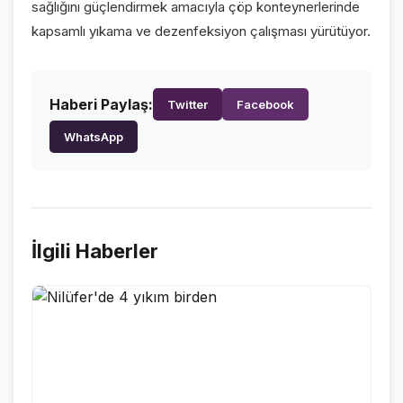
sağlığını güçlendirmek amacıyla çöp konteynerlerinde
VİDEO GALERİ
kapsamlı yıkama ve dezenfeksiyon çalışması yürütüyor.
FOTO GALERİ
KURUMSAL
Haberi Paylaş:
Twitter
Facebook
WhatsApp
HAKKIMIZDA
👤
KÜNYE
📋
İLETİŞİM
✉️
İlgili Haberler