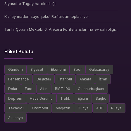
Siyasette Tugay hareketliliği
Kızılay maden suyu şoku! Raflardan toplatılıyor
Tarihi Çoban Mektebi 6. Ankara Konferansları'na ev sahipliği...
Etiket Bulutu
Gündem
Siyaset
Ekonomi
Spor
Galatasaray
Fenerbahçe
Beşiktaş
İstanbul
Ankara
İzmir
Dolar
Euro
Altın
BIST 100
Cumhurbaşkanı
Deprem
Hava Durumu
Trafik
Eğitim
Sağlık
Teknoloji
Otomobil
Magazin
Dünya
ABD
Rusya
Almanya