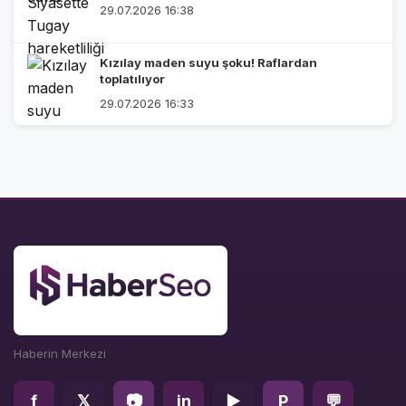
29.07.2026 16:38
Kızılay maden suyu şoku! Raflardan
toplatılıyor
29.07.2026 16:33
Haberin Merkezi
f
𝕏
📷
in
▶
P
💬