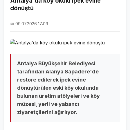
Antalya'da köy okulu ipek evine
dönüştü
NAMAZ VAKİTLERİ
ASTROLOJİ
📅 09.07.2026 17:09
HAVA DURUMU
KRİPTO PARALAR
NÖBETÇİ ECZANELER
Antalya Büyükşehir Belediyesi
SON DAKİKA
tarafından Alanya Sapadere'de
restore edilerek ipek evine
SON DAKİKA HABERLERİ
dönüştürülen eski köy okulunda
VİDEO GALERİ
bulunan üretim atölyeleri ve köy
müzesi, yerli ve yabancı
FOTO GALERİ
ziyaretçilerini ağırlıyor.
GALERİLER