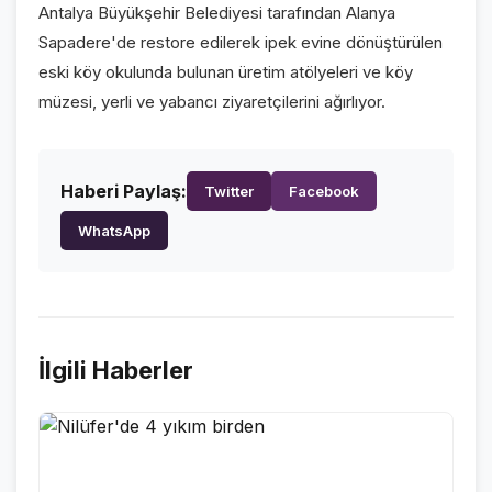
Antalya Büyükşehir Belediyesi tarafından Alanya
VİDEO GALERİ
Sapadere'de restore edilerek ipek evine dönüştürülen
FOTO GALERİ
eski köy okulunda bulunan üretim atölyeleri ve köy
müzesi, yerli ve yabancı ziyaretçilerini ağırlıyor.
KURUMSAL
HAKKIMIZDA
👤
Haberi Paylaş:
Twitter
Facebook
KÜNYE
📋
WhatsApp
İLETİŞİM
✉️
İlgili Haberler