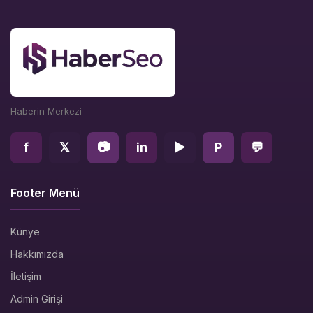
Haberin Merkezi
f
𝕏
📷
in
▶
P
💬
Footer Menü
Künye
Hakkımızda
İletişim
Admin Girişi