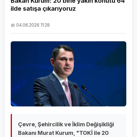
Bakan Kurum: 20 bine yakın konutu 64
ilde satışa çıkarıyoruz
NAMAZ VAKİTLERİ
ASTROLOJİ
📅 04.06.2026 11:28
HAVA DURUMU
KRİPTO PARALAR
NÖBETÇİ ECZANELER
SON DAKİKA
SON DAKİKA HABERLERİ
VİDEO GALERİ
FOTO GALERİ
Çevre, Şehircilik ve İklim Değişikliği
GALERİLER
Bakanı Murat Kurum, "TOKİ ile 20