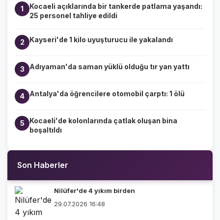
Kocaeli açıklarında bir tankerde patlama yaşandı:
1
25 personel tahliye edildi
Kayseri'de 1 kilo uyuşturucu ile yakalandı
2
Adıyaman'da saman yüklü olduğu tır yan yattı
3
Antalya'da öğrencilere otomobil çarptı: 1 ölü
4
Kocaeli'de kolonlarında çatlak oluşan bina
5
boşaltıldı
Son Haberler
Nilüfer'de 4 yıkım birden
29.07.2026 16:48