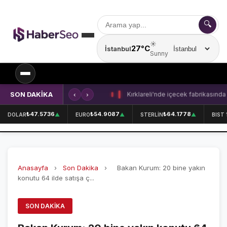
🔍
☀️
27°C
İstanbul
Şehir seçin
Sunny
SON DAKİKA
‹
›
Kırklareli'nde içecek fabrikasında 
SPOR
₺47.5736
₺54.9087
₺64.1778
DOLAR
▲
EURO
▲
STERLİN
▲
BIST 
SPOR HABERLERİ
GALATASARAY
Anasayfa
›
Son Dakika
›
Bakan Kurum: 20 bine yakın
FENERBAHÇE
konutu 64 ilde satışa ç...
BEŞİKTAŞ
SON DAKIKA
ÖZEL SAYFALAR