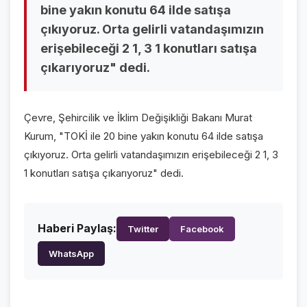
bine yakın konutu 64 ilde satışa
VİDEO GALERİ
çıkıyoruz. Orta gelirli vatandaşımızın
FOTO GALERİ
erişebileceği 2 1, 3 1 konutları satışa
çıkarıyoruz" dedi.
KURUMSAL
HAKKIMIZDA
👤
Çevre, Şehircilik ve İklim Değişikliği Bakanı Murat
Kurum, "TOKİ ile 20 bine yakın konutu 64 ilde satışa
KÜNYE
📋
çıkıyoruz. Orta gelirli vatandaşımızın erişebileceği 2 1, 3
İLETİŞİM
✉️
1 konutları satışa çıkarıyoruz" dedi.
Haberi Paylaş:
Twitter
Facebook
WhatsApp