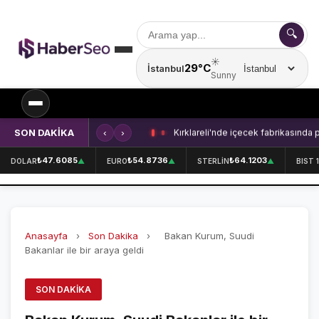
🔍
☀️
29°C
İstanbul
Şehir seçin
Sunny
SON DAKİKA
‹
›
Kırklareli'nde içecek fabrikasında 
SPOR
₺47.6085
₺54.8736
₺64.1203
DOLAR
▲
EURO
▲
STERLİN
▲
BIST 
SPOR HABERLERİ
GALATASARAY
Anasayfa
›
Son Dakika
›
Bakan Kurum, Suudi
FENERBAHÇE
Bakanlar ile bir araya geldi
BEŞİKTAŞ
SON DAKIKA
ÖZEL SAYFALAR