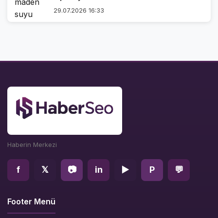
29.07.2026 16:33
Haberin Merkezi
f
𝕏
📷
in
▶
P
💬
Footer Menü