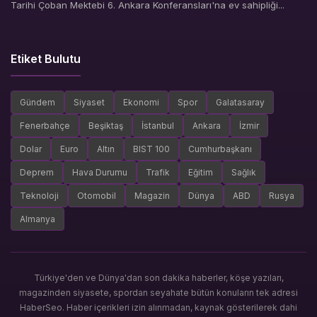
Tarihi Çoban Mektebi 6. Ankara Konferansları'na ev sahipliği...
Etiket Bulutu
Gündem
Siyaset
Ekonomi
Spor
Galatasaray
Fenerbahçe
Beşiktaş
İstanbul
Ankara
İzmir
Dolar
Euro
Altın
BIST 100
Cumhurbaşkanı
Deprem
Hava Durumu
Trafik
Eğitim
Sağlık
Teknoloji
Otomobil
Magazin
Dünya
ABD
Rusya
Almanya
Türkiye'den ve Dünya'dan son dakika haberler, köşe yazıları,
magazinden siyasete, spordan seyahate bütün konuların tek adresi
HaberSeo. Haber içerikleri izin alınmadan, kaynak gösterilerek dahi