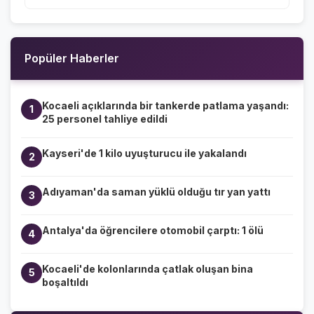
Popüler Haberler
Kocaeli açıklarında bir tankerde patlama yaşandı:
1
25 personel tahliye edildi
Kayseri'de 1 kilo uyuşturucu ile yakalandı
2
Adıyaman'da saman yüklü olduğu tır yan yattı
3
Antalya'da öğrencilere otomobil çarptı: 1 ölü
4
Kocaeli'de kolonlarında çatlak oluşan bina
5
boşaltıldı