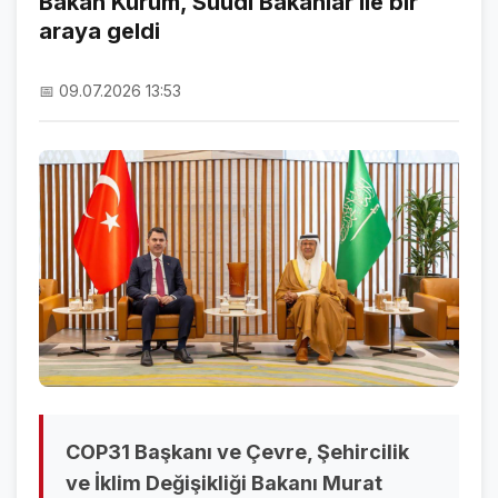
Bakan Kurum, Suudi Bakanlar ile bir
araya geldi
NAMAZ VAKİTLERİ
ASTROLOJİ
📅 09.07.2026 13:53
HAVA DURUMU
KRİPTO PARALAR
NÖBETÇİ ECZANELER
SON DAKİKA
SON DAKİKA HABERLERİ
VİDEO GALERİ
FOTO GALERİ
COP31 Başkanı ve Çevre, Şehircilik
GALERİLER
ve İklim Değişikliği Bakanı Murat