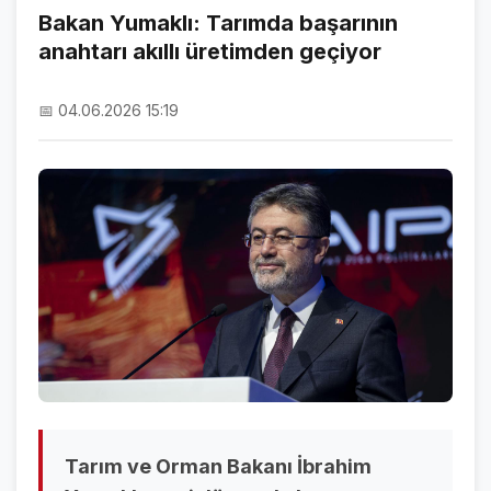
Bakan Yumaklı: Tarımda başarının
anahtarı akıllı üretimden geçiyor
NAMAZ VAKİTLERİ
ASTROLOJİ
📅 04.06.2026 15:19
HAVA DURUMU
KRİPTO PARALAR
NÖBETÇİ ECZANELER
SON DAKİKA
SON DAKİKA HABERLERİ
VİDEO GALERİ
FOTO GALERİ
Tarım ve Orman Bakanı İbrahim
GALERİLER