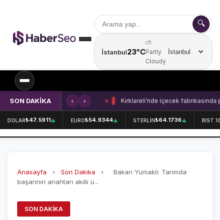
🔍
⛅
23°C
İstanbul
Partly
Şehir seçin
Cloudy
SON DAKİKA
‹
›
Kırklareli'nde içecek fabrikasında 
SPOR
₺47.5911
₺54.9344
₺64.1736
DOLAR
▲
EURO
▲
STERLİN
▲
BIST 1
SPOR HABERLERİ
GALATASARAY
Anasayfa
›
Son Dakika
›
Bakan Yumaklı: Tarımda
FENERBAHÇE
başarının anahtarı akıllı ü...
BEŞİKTAŞ
SON DAKIKA
ÖZEL SAYFALAR