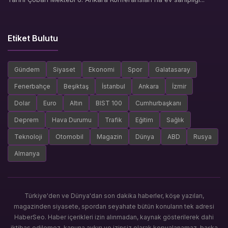
Etiket Bulutu
Gündem
Siyaset
Ekonomi
Spor
Galatasaray
Fenerbahçe
Beşiktaş
İstanbul
Ankara
İzmir
Dolar
Euro
Altın
BIST 100
Cumhurbaşkanı
Deprem
Hava Durumu
Trafik
Eğitim
Sağlık
Teknoloji
Otomobil
Magazin
Dünya
ABD
Rusya
Almanya
Türkiye'den ve Dünya'dan son dakika haberler, köşe yazıları,
magazinden siyasete, spordan seyahate bütün konuların tek adresi
HaberSeo. Haber içerikleri izin alınmadan, kaynak gösterilerek dahi
iktibas edilemez, kanuna aykırı ve izinsiz olarak kopyalanamaz, başka