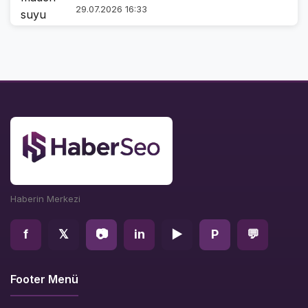
29.07.2026 16:33
Haberin Merkezi
f
𝕏
📷
in
▶
P
💬
Footer Menü