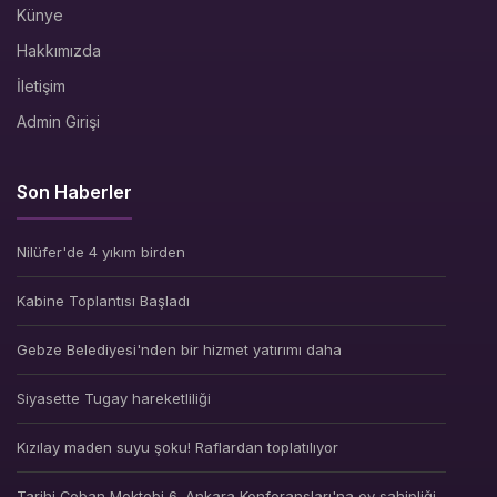
Künye
Hakkımızda
İletişim
Admin Girişi
Son Haberler
Nilüfer'de 4 yıkım birden
Kabine Toplantısı Başladı
Gebze Belediyesi'nden bir hizmet yatırımı daha
Siyasette Tugay hareketliliği
Kızılay maden suyu şoku! Raflardan toplatılıyor
Tarihi Çoban Mektebi 6. Ankara Konferansları'na ev sahipliği...