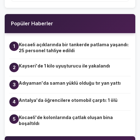
Popüler Haberler
Kocaeli açıklarında bir tankerde patlama yaşandı:
1
25 personel tahliye edildi
Kayseri'de 1 kilo uyuşturucu ile yakalandı
2
Adıyaman'da saman yüklü olduğu tır yan yattı
3
Antalya'da öğrencilere otomobil çarptı: 1 ölü
4
Kocaeli'de kolonlarında çatlak oluşan bina
5
boşaltıldı