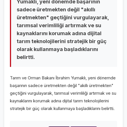
Yumaklı, yeni dönemde başarının
sadece üretmekten değil "akıllı
VİDEO GALERİ
üretmekten" geçtiğini vurgulayarak,
FOTO GALERİ
tarımsal verimliliği artırmak ve su
kaynaklarını korumak adına dijital
KURUMSAL
tarım teknolojilerini stratejik bir güç
olarak kullanmaya başladıklarını
HAKKIMIZDA
👤
belirtti.
KÜNYE
📋
İLETİŞİM
✉️
Tarım ve Orman Bakanı İbrahim Yumaklı, yeni dönemde
başarının sadece üretmekten değil "akıllı üretmekten"
geçtiğini vurgulayarak, tarımsal verimliliği artırmak ve su
kaynaklarını korumak adına dijital tarım teknolojilerini
stratejik bir güç olarak kullanmaya başladıklarını belirtti.