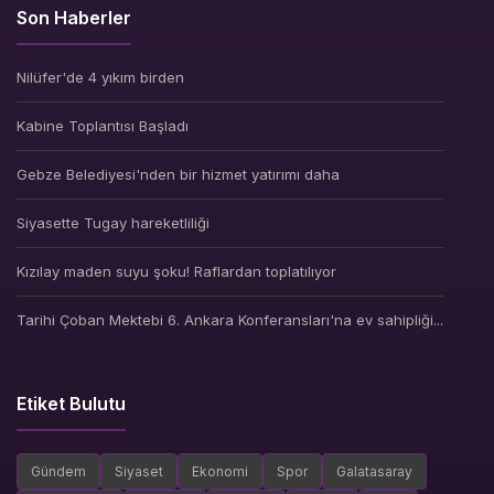
Son Haberler
Nilüfer'de 4 yıkım birden
Kabine Toplantısı Başladı
Gebze Belediyesi'nden bir hizmet yatırımı daha
Siyasette Tugay hareketliliği
Kızılay maden suyu şoku! Raflardan toplatılıyor
Tarihi Çoban Mektebi 6. Ankara Konferansları'na ev sahipliği...
Etiket Bulutu
Gündem
Siyaset
Ekonomi
Spor
Galatasaray