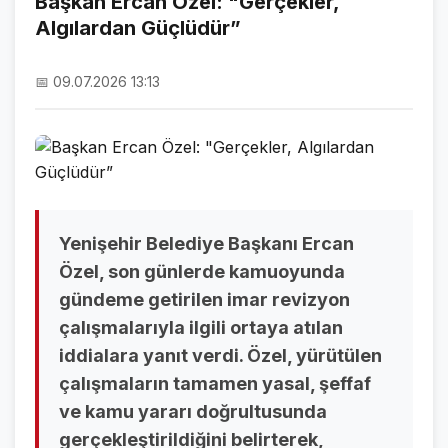
Başkan Ercan Özel: "Gerçekler,
Algılardan Güçlüdür”
NAMAZ VAKİTLERİ
ASTROLOJİ
📅 09.07.2026 13:13
HAVA DURUMU
KRİPTO PARALAR
NÖBETÇİ ECZANELER
SON DAKİKA
Yenişehir Belediye Başkanı Ercan
Özel, son günlerde kamuoyunda
SON DAKİKA HABERLERİ
gündeme getirilen imar revizyon
çalışmalarıyla ilgili ortaya atılan
VİDEO GALERİ
iddialara yanıt verdi. Özel, yürütülen
FOTO GALERİ
çalışmaların tamamen yasal, şeffaf
ve kamu yararı doğrultusunda
GALERİLER
gerçekleştirildiğini belirterek,