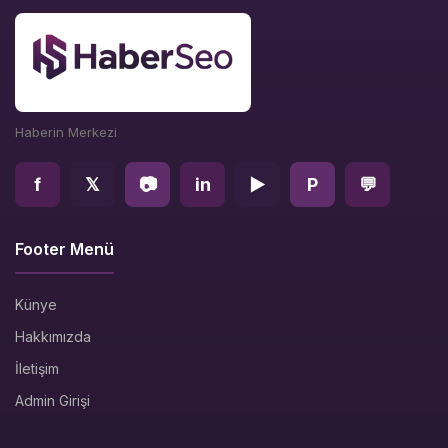
Haberin Merkezi
f
𝕏
📷
in
▶
P
💬
Footer Menü
Künye
Hakkımızda
İletişim
Admin Girişi