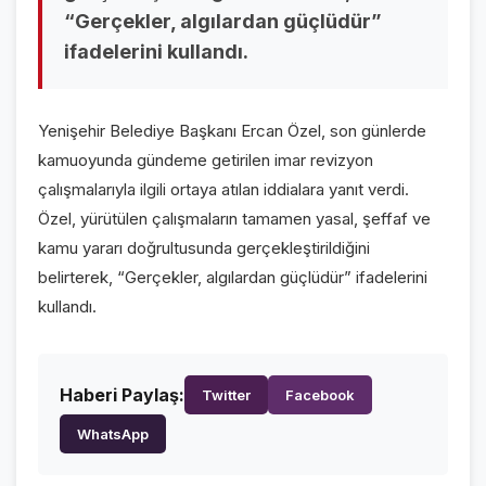
“Gerçekler, algılardan güçlüdür”
VİDEO GALERİ
ifadelerini kullandı.
FOTO GALERİ
KURUMSAL
Yenişehir Belediye Başkanı Ercan Özel, son günlerde
kamuoyunda gündeme getirilen imar revizyon
HAKKIMIZDA
👤
çalışmalarıyla ilgili ortaya atılan iddialara yanıt verdi.
KÜNYE
Özel, yürütülen çalışmaların tamamen yasal, şeffaf ve
📋
kamu yararı doğrultusunda gerçekleştirildiğini
İLETİŞİM
✉️
belirterek, “Gerçekler, algılardan güçlüdür” ifadelerini
kullandı.
Haberi Paylaş:
Twitter
Facebook
WhatsApp