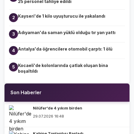
25 personel tahliye edildi
Kayseri'de 1 kilo uyuşturucu ile yakalandı
2
Adıyaman'da saman yüklü olduğu tır yan yattı
3
Antalya'da öğrencilere otomobil çarptı: 1 ölü
4
Kocaeli'de kolonlarında çatlak oluşan bina
5
boşaltıldı
Son Haberler
Nilüfer'de 4 yıkım birden
29.07.2026 16:48
Kabine Toplantısı Başladı