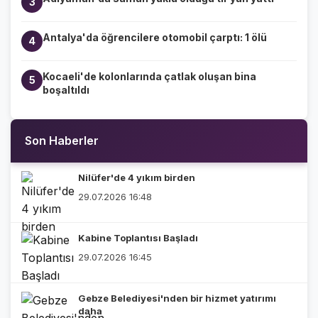
3
Antalya'da öğrencilere otomobil çarptı: 1 ölü
4
Kocaeli'de kolonlarında çatlak oluşan bina
5
boşaltıldı
Son Haberler
Nilüfer'de 4 yıkım birden
29.07.2026 16:48
Kabine Toplantısı Başladı
29.07.2026 16:45
Gebze Belediyesi'nden bir hizmet yatırımı
daha