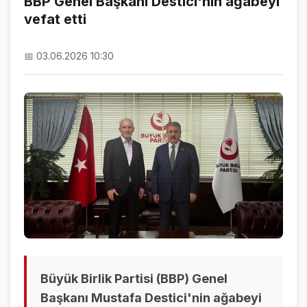
BBP Genel Başkanı Destici'nin ağabeyi
vefat etti
NAMAZ VAKİTLERİ
ASTROLOJİ
📅 03.06.2026 10:30
HAVA DURUMU
KRİPTO PARALAR
NÖBETÇİ ECZANELER
SON DAKİKA
SON DAKİKA HABERLERİ
VİDEO GALERİ
FOTO GALERİ
Büyük Birlik Partisi (BBP) Genel
GALERİLER
Başkanı Mustafa Destici'nin ağabeyi