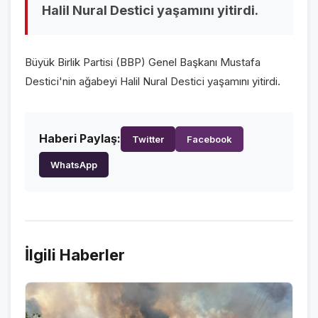
Halil Nural Destici yaşamını yitirdi.
VİDEO GALERİ
FOTO GALERİ
Büyük Birlik Partisi (BBP) Genel Başkanı Mustafa
KURUMSAL
Destici'nin ağabeyi Halil Nural Destici yaşamını yitirdi.
HAKKIMIZDA
👤
Haberi Paylaş:
Twitter
Facebook
KÜNYE
📋
WhatsApp
İLETİŞİM
✉️
İlgili Haberler