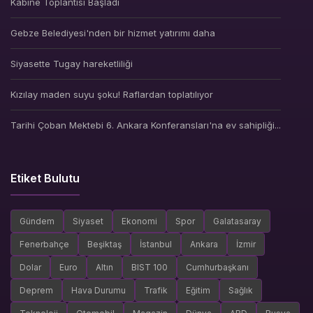
Kabine Toplantısı Başladı
Gebze Belediyesi'nden bir hizmet yatırımı daha
Siyasette Tugay hareketliliği
Kızılay maden suyu şoku! Raflardan toplatılıyor
Tarihi Çoban Mektebi 6. Ankara Konferansları'na ev sahipliği...
Etiket Bulutu
Gündem
Siyaset
Ekonomi
Spor
Galatasaray
Fenerbahçe
Beşiktaş
İstanbul
Ankara
İzmir
Dolar
Euro
Altın
BIST 100
Cumhurbaşkanı
Deprem
Hava Durumu
Trafik
Eğitim
Sağlık