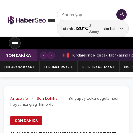
🔍
☀️
30°C
İstanbul
Şehir seçin
Sunny
SON DAKİKA
‹
›
Kırklareli'nde içecek fabrikasında 
SPOR
₺47.5736
₺54.9087
₺64.1778
DOLAR
▲
EURO
▲
STERLİN
▲
BIST 
SPOR HABERLERİ
GALATASARAY
Anasayfa
›
Son Dakika
›
Bu yapay zeka uygulaması
FENERBAHÇE
hayatınızı çizgi filme dö...
BEŞİKTAŞ
SON DAKIKA
ÖZEL SAYFALAR