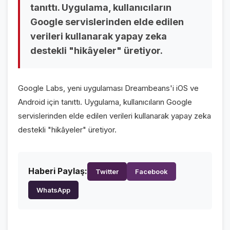
tanıttı. Uygulama, kullanıcıların
VİDEO GALERİ
Google servislerinden elde edilen
FOTO GALERİ
verileri kullanarak yapay zeka
destekli "hikâyeler" üretiyor.
KURUMSAL
HAKKIMIZDA
👤
Google Labs, yeni uygulaması Dreambeans'i iOS ve
Android için tanıttı. Uygulama, kullanıcıların Google
KÜNYE
📋
servislerinden elde edilen verileri kullanarak yapay zeka
İLETİŞİM
✉️
destekli "hikâyeler" üretiyor.
Haberi Paylaş:
Twitter
Facebook
WhatsApp