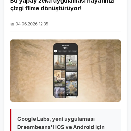
Bu yapay zeka uygulaması hayatınızı
çizgi filme dönüştürüyor!
NAMAZ VAKİTLERİ
ASTROLOJİ
📅 04.06.2026 12:35
HAVA DURUMU
KRİPTO PARALAR
NÖBETÇİ ECZANELER
SON DAKİKA
SON DAKİKA HABERLERİ
VİDEO GALERİ
FOTO GALERİ
Google Labs, yeni uygulaması
GALERİLER
Dreambeans'i iOS ve Android için