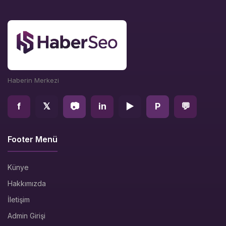
Haberin Merkezi
f
𝕏
📷
in
▶
P
💬
Footer Menü
Künye
Hakkımızda
İletişim
Admin Girişi