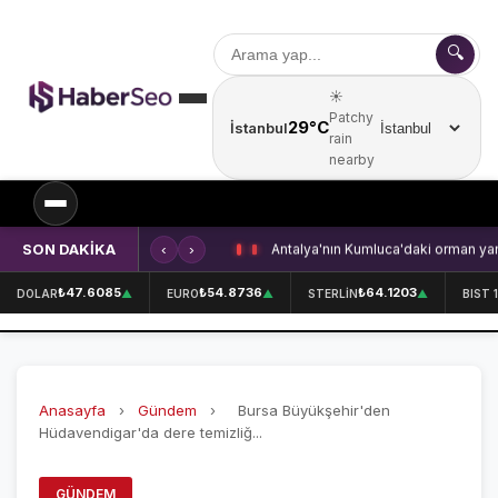
🔍
☀️
Patchy
29°C
İstanbul
Şehir seçin
rain
nearby
SON DAKİKA
‹
›
Kırklareli'nde içecek fabrikasında 
SPOR
₺47.6085
₺54.8736
₺64.1203
DOLAR
▲
EURO
▲
STERLİN
▲
BIST 
SPOR HABERLERİ
GALATASARAY
Anasayfa
›
Gündem
›
Bursa Büyükşehir'den
FENERBAHÇE
Hüdavendigar'da dere temizliğ...
BEŞİKTAŞ
GÜNDEM