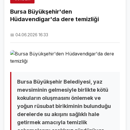
ÖZEL SAYFALAR
Bursa Büyükşehir'den
Hüdavendigar'da dere temizliği
NAMAZ VAKİTLERİ
ASTROLOJİ
📅 04.06.2026 16:33
HAVA DURUMU
KRİPTO PARALAR
NÖBETÇİ ECZANELER
SON DAKİKA
Bursa Büyükşehir Belediyesi, yaz
mevsiminin gelmesiyle birlikte kötü
SON DAKİKA HABERLERİ
kokuların oluşmasını önlemek ve
yoğun rüsubat birikiminin bulunduğu
VİDEO GALERİ
derelerde su akışını sağlıklı hale
FOTO GALERİ
getirmek amacıyla temizlik