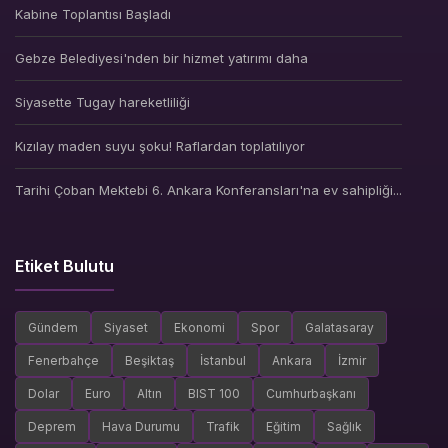
Kabine Toplantısı Başladı
Gebze Belediyesi'nden bir hizmet yatırımı daha
Siyasette Tugay hareketliliği
Kızılay maden suyu şoku! Raflardan toplatılıyor
Tarihi Çoban Mektebi 6. Ankara Konferansları'na ev sahipliği...
Etiket Bulutu
Gündem
Siyaset
Ekonomi
Spor
Galatasaray
Fenerbahçe
Beşiktaş
İstanbul
Ankara
İzmir
Dolar
Euro
Altın
BIST 100
Cumhurbaşkanı
Deprem
Hava Durumu
Trafik
Eğitim
Sağlık