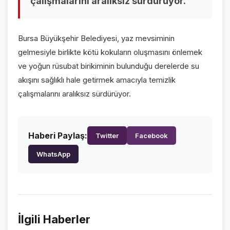
çalışmalarını aralıksız sürdürüyor.
GALERİLER
VİDEO GALERİ
Bursa Büyükşehir Belediyesi, yaz mevsiminin
FOTO GALERİ
gelmesiyle birlikte kötü kokuların oluşmasını önlemek
ve yoğun rüsubat birikiminin bulunduğu derelerde su
KURUMSAL
akışını sağlıklı hale getirmek amacıyla temizlik
çalışmalarını aralıksız sürdürüyor.
HAKKIMIZDA
👤
KÜNYE
📋
Haberi Paylaş:
Twitter
Facebook
İLETİŞİM
✉️
WhatsApp
İlgili Haberler