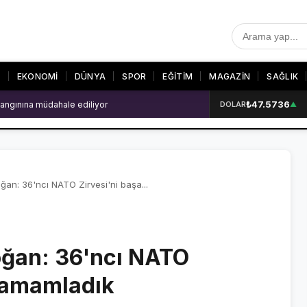
T
EKONOMİ
DÜNYA
SPOR
EĞİTİM
MAGAZİN
SAĞLIK
₺47.5736
 patlama: 2 ölü
DOLAR
▲
R
SON DAKİKA
GALERİLER
SON DAKİKA HABERLERİ
VİDEO GALERİ
VİDEO GALERİ
FOTO GALERİ
an: 36'ncı NATO Zirvesi'ni başa...
FOTO GALERİ
ğan: 36'ncı NATO
ER
 tamamladık