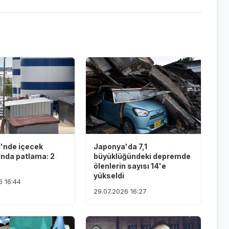
i'nde içecek
Japonya'da 7,1
ında patlama: 2
büyüklüğündeki depremde
ölenlerin sayısı 14'e
yükseldi
6 16:44
29.07.2026 16:27