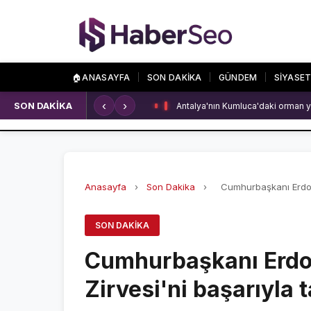
🏠
ANASAYFA
SON DAKİKA
GÜNDEM
SİYASE
‹
›
SON DAKİKA
Kırklareli'nde içecek fabrikasında
SPOR
ÖZEL SAYFALA
SPOR HABERLERİ
NAMAZ VAKİTLERİ
GALATASARAY
ASTROLOJİ
Anasayfa
›
Son Dakika
›
Cumhurbaşkanı Erdoğ
FENERBAHÇE
HAVA DURUMU
SON DAKIKA
BEŞİKTAŞ
KRİPTO PARALAR
Cumhurbaşkanı Erdo
NÖBETÇİ ECZANEL
Zirvesi'ni başarıyla