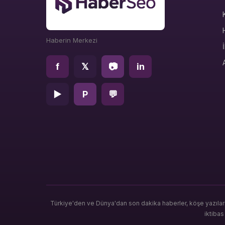
Haberin Merkezi
f
𝕏
📷
in
▶
P
💬
Türkiye'den ve Dünya'dan son dakika haberler, köşe yazılar
iktiba