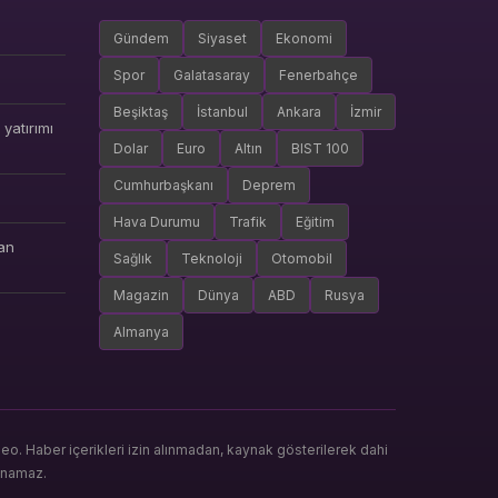
Gündem
Siyaset
Ekonomi
Spor
Galatasaray
Fenerbahçe
Beşiktaş
İstanbul
Ankara
İzmir
yatırımı
Dolar
Euro
Altın
BIST 100
Cumhurbaşkanı
Deprem
Hava Durumu
Trafik
Eğitim
an
Sağlık
Teknoloji
Otomobil
Magazin
Dünya
ABD
Rusya
Almanya
. Haber içerikleri izin alınmadan, kaynak gösterilerek dahi
anamaz.