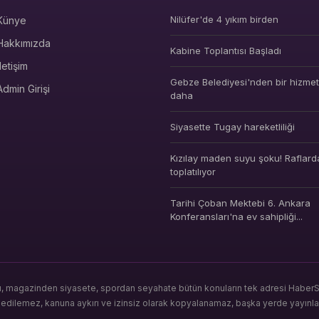
Nilüfer'de 4 yıkım birden
Künye
Hakkımızda
Kabine Toplantısı Başladı
İletişim
Gebze Belediyesi'nden bir hizmet 
Admin Girişi
daha
Siyasette Tugay hareketliliği
Kızılay maden suyu şoku! Raflard
toplatılıyor
Tarihi Çoban Mektebi 6. Ankara
Konferansları'na ev sahipliği...
ı, magazinden siyasete, spordan seyahate bütün konuların tek adresi HaberSeo
s edilemez, kanuna aykırı ve izinsiz olarak kopyalanamaz, başka yerde yayınl