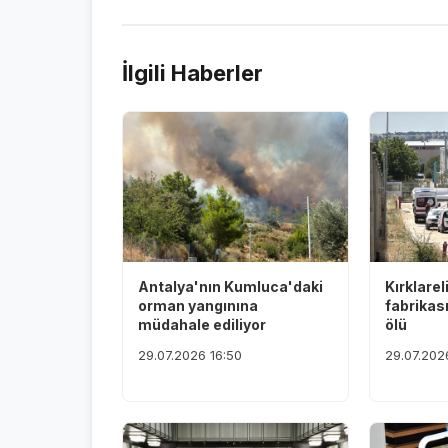
İlgili Haberler
Antalya'nın Kumluca'daki
Kırklarel
orman yangınına
fabrikas
müdahale ediliyor
ölü
29.07.2026 16:50
29.07.202