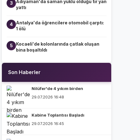
Adıyaman'da saman yüklü olduğu tır yan
3
yattı
Antalya'da öğrencilere otomobil çarptı:
4
1 ölü
Kocaeli'de kolonlarında çatlak oluşan
5
bina boşaltıldı
Son Haberler
Nilüfer'de 4 yıkım birden
29.07.2026 16:48
Kabine Toplantısı Başladı
29.07.2026 16:45