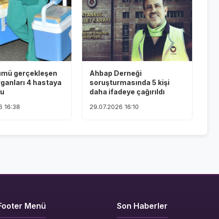
ümü gerçekleşen
Ahbap Derneği
rganları 4 hastaya
soruşturmasında 5 kişi
du
daha ifadeye çağırıldı
6 16:38
29.07.2026 16:10
Footer Menü
Son Haberler