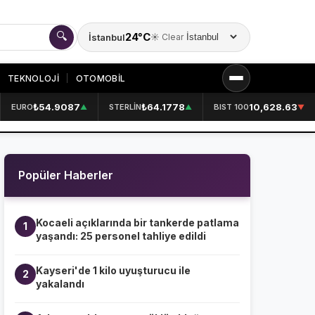
🔍
24°C
İstanbul
☀️ Clear
Şehir seçin
TEKNOLOJİ
OTOMOBİL
₺54.9087
₺64.1778
10,628.63
EURO
STERLİN
BIST 100
▲
▲
▼
KURUMSAL
HAKKIMIZDA
👤
Popüler Haberler
KÜNYE
📋
İLETİŞİM
✉️
Kocaeli açıklarında bir tankerde patlama
1
yaşandı: 25 personel tahliye edildi
Kayseri'de 1 kilo uyuşturucu ile
2
yakalandı