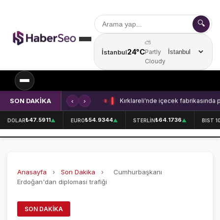
🔍
⛅
24°C
İstanbul
Partly
Şehir seçin
Cloudy
SON DAKİKA
‹
›
Kırklareli'nde içecek fabrikasında 
SPOR
₺47.5911
₺54.9344
₺64.1736
DOLAR
▲
EURO
▲
STERLİN
▲
BIST 1
SPOR HABERLERİ
GALATASARAY
Anasayfa
›
Son Dakika
›
Cumhurbaşkanı
FENERBAHÇE
Erdoğan'dan diplomasi trafiği
BEŞİKTAŞ
SON DAKIKA
ÖZEL SAYFALAR