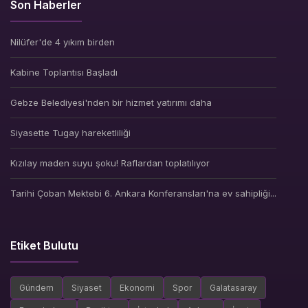
Son Haberler
Nilüfer'de 4 yıkım birden
Kabine Toplantısı Başladı
Gebze Belediyesi'nden bir hizmet yatırımı daha
Siyasette Tugay hareketliliği
Kızılay maden suyu şoku! Raflardan toplatılıyor
Tarihi Çoban Mektebi 6. Ankara Konferansları'na ev sahipliği...
Etiket Bulutu
Gündem
Siyaset
Ekonomi
Spor
Galatasaray