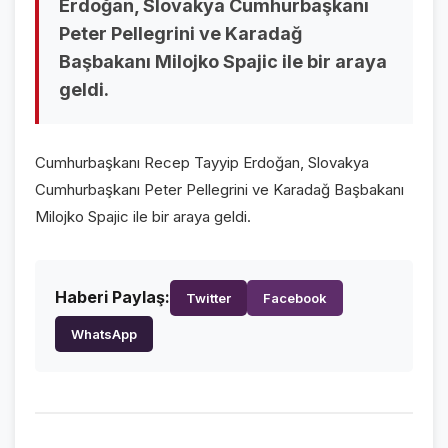
Erdoğan, Slovakya Cumhurbaşkanı
Peter Pellegrini ve Karadağ
VİDEO GALERİ
Başbakanı Milojko Spajic ile bir araya
FOTO GALERİ
geldi.
KURUMSAL
Cumhurbaşkanı Recep Tayyip Erdoğan, Slovakya
HAKKIMIZDA
👤
Cumhurbaşkanı Peter Pellegrini ve Karadağ Başbakanı
Milojko Spajic ile bir araya geldi.
KÜNYE
📋
İLETİŞİM
✉️
Haberi Paylaş:
Twitter
Facebook
WhatsApp