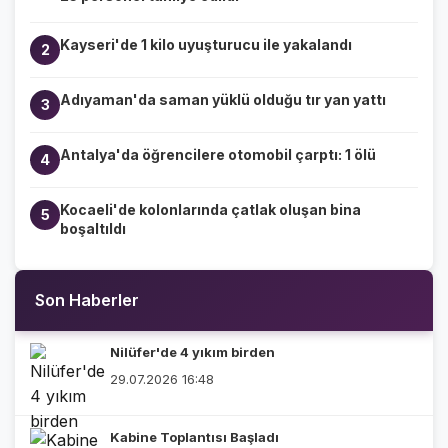
Kayseri'de 1 kilo uyuşturucu ile yakalandı
2
Adıyaman'da saman yüklü olduğu tır yan yattı
3
Antalya'da öğrencilere otomobil çarptı: 1 ölü
4
Kocaeli'de kolonlarında çatlak oluşan bina
5
boşaltıldı
Son Haberler
Nilüfer'de 4 yıkım birden
29.07.2026 16:48
Kabine Toplantısı Başladı