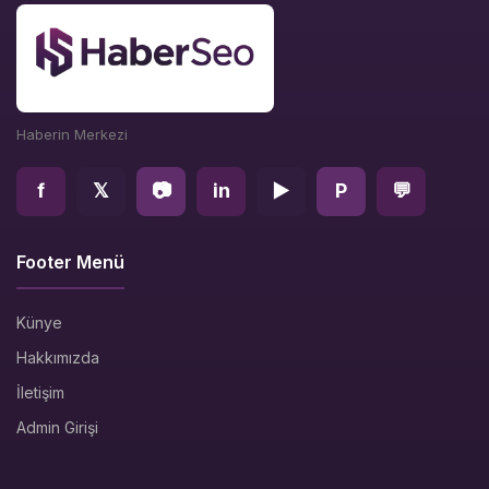
Haberin Merkezi
f
𝕏
📷
in
▶
P
💬
Footer Menü
Künye
Hakkımızda
İletişim
Admin Girişi