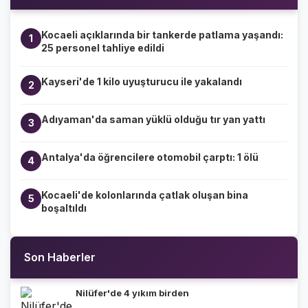
Kocaeli açıklarında bir tankerde patlama yaşandı:
1
25 personel tahliye edildi
Kayseri'de 1 kilo uyuşturucu ile yakalandı
2
Adıyaman'da saman yüklü olduğu tır yan yattı
3
Antalya'da öğrencilere otomobil çarptı: 1 ölü
4
Kocaeli'de kolonlarında çatlak oluşan bina
5
boşaltıldı
Son Haberler
Nilüfer'de 4 yıkım birden