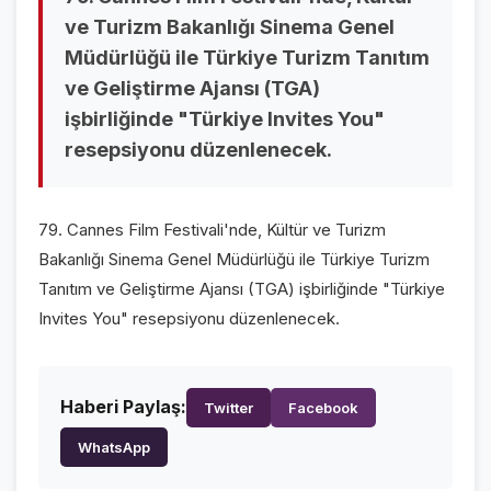
GALERİLER
ve Turizm Bakanlığı Sinema Genel
Müdürlüğü ile Türkiye Turizm Tanıtım
VİDEO GALERİ
ve Geliştirme Ajansı (TGA)
FOTO GALERİ
işbirliğinde "Türkiye Invites You"
resepsiyonu düzenlenecek.
KURUMSAL
HAKKIMIZDA
👤
79. Cannes Film Festivali'nde, Kültür ve Turizm
Bakanlığı Sinema Genel Müdürlüğü ile Türkiye Turizm
KÜNYE
📋
Tanıtım ve Geliştirme Ajansı (TGA) işbirliğinde "Türkiye
İLETİŞİM
✉️
Invites You" resepsiyonu düzenlenecek.
Haberi Paylaş:
Twitter
Facebook
WhatsApp