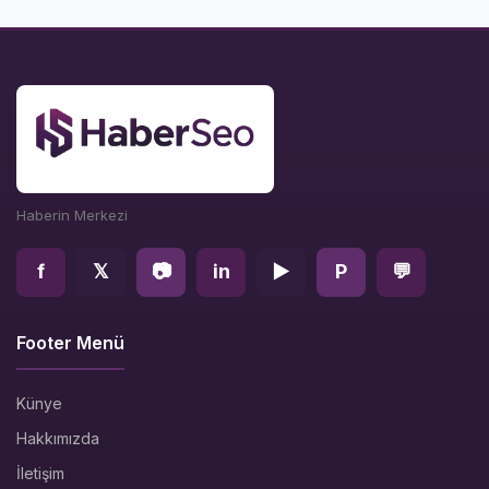
Haberin Merkezi
f
𝕏
📷
in
▶
P
💬
Footer Menü
Künye
Hakkımızda
İletişim