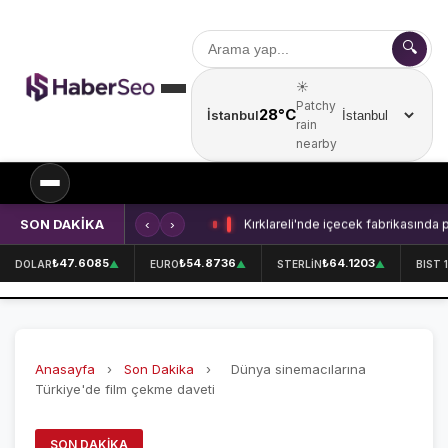
🔍
☀️
Patchy
28°C
İstanbul
Şehir seçin
rain
nearby
SON DAKİKA
‹
›
Kırklareli'nde içecek fabrikasında 
SPOR
₺47.6085
₺54.8736
₺64.1203
DOLAR
▲
EURO
▲
STERLİN
▲
BIST 
SPOR HABERLERİ
GALATASARAY
Anasayfa
›
Son Dakika
›
Dünya sinemacılarına
FENERBAHÇE
Türkiye'de film çekme daveti
BEŞİKTAŞ
SON DAKIKA