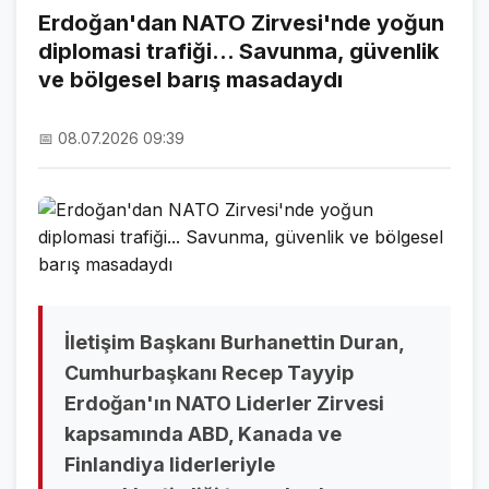
Erdoğan'dan NATO Zirvesi'nde yoğun
diplomasi trafiği... Savunma, güvenlik
NAMAZ VAKİTLERİ
ve bölgesel barış masadaydı
ASTROLOJİ
📅 08.07.2026 09:39
HAVA DURUMU
KRİPTO PARALAR
NÖBETÇİ ECZANELER
SON DAKİKA
SON DAKİKA HABERLERİ
İletişim Başkanı Burhanettin Duran,
Cumhurbaşkanı Recep Tayyip
VİDEO GALERİ
Erdoğan'ın NATO Liderler Zirvesi
FOTO GALERİ
kapsamında ABD, Kanada ve
Finlandiya liderleriyle
GALERİLER