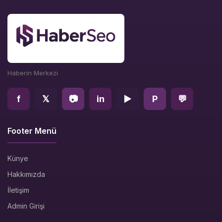
Haberin Merkezi
f
𝕏
📷
in
▶
P
💬
Footer Menü
Künye
Hakkımızda
İletişim
Admin Girişi