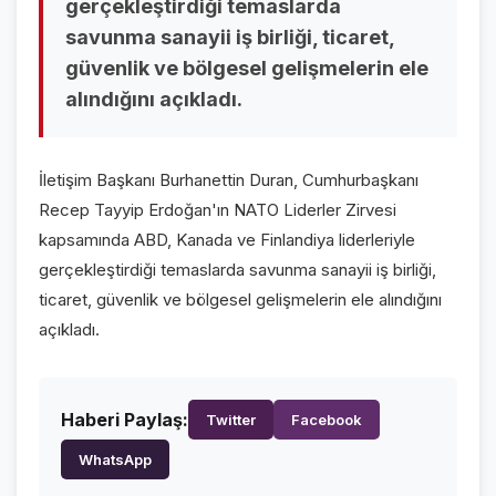
gerçekleştirdiği temaslarda
savunma sanayii iş birliği, ticaret,
VİDEO GALERİ
güvenlik ve bölgesel gelişmelerin ele
FOTO GALERİ
alındığını açıkladı.
KURUMSAL
İletişim Başkanı Burhanettin Duran, Cumhurbaşkanı
HAKKIMIZDA
👤
Recep Tayyip Erdoğan'ın NATO Liderler Zirvesi
kapsamında ABD, Kanada ve Finlandiya liderleriyle
KÜNYE
📋
gerçekleştirdiği temaslarda savunma sanayii iş birliği,
İLETİŞİM
✉️
ticaret, güvenlik ve bölgesel gelişmelerin ele alındığını
açıkladı.
Haberi Paylaş:
Twitter
Facebook
WhatsApp