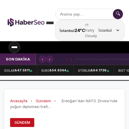
🔍
⛅
24°C
İstanbul
Partly
Şehir seçin
Cloudy
SON DAKİKA
‹
›
Kırklareli'nde içecek fabrikasında 
SPOR
₺47.5911
₺54.9344
₺64.1736
DOLAR
▲
EURO
▲
STERLİN
▲
BIST 1
SPOR HABERLERİ
GALATASARAY
Anasayfa
›
Gündem
›
Erdoğan'dan NATO Zirvesi'nde
FENERBAHÇE
yoğun diplomasi trafi...
BEŞİKTAŞ
GÜNDEM
ÖZEL SAYFALAR