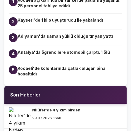
Kocaeli açıklarında bir tankerde patlama yaşandı:
1
25 personel tahliye edildi
Kayseri'de 1 kilo uyuşturucu ile yakalandı
2
Adıyaman'da saman yüklü olduğu tır yan yattı
3
Antalya'da öğrencilere otomobil çarptı: 1 ölü
4
Kocaeli'de kolonlarında çatlak oluşan bina
5
boşaltıldı
Son Haberler
Nilüfer'de 4 yıkım birden
29.07.2026 16:48