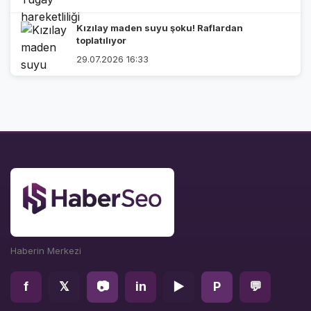
Kızılay maden suyu şoku! Raflardan
toplatılıyor
29.07.2026 16:33
Haberin Merkezi
f
𝕏
📷
in
▶
P
💬