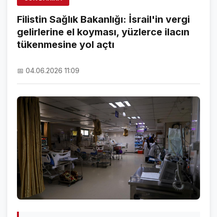
ÖZEL SAYFALAR
Filistin Sağlık Bakanlığı: İsrail'in vergi
gelirlerine el koyması, yüzlerce ilacın
NAMAZ VAKİTLERİ
tükenmesine yol açtı
ASTROLOJİ
📅 04.06.2026 11:09
HAVA DURUMU
KRİPTO PARALAR
NÖBETÇİ ECZANELER
SON DAKİKA
SON DAKİKA HABERLERİ
VİDEO GALERİ
FOTO GALERİ