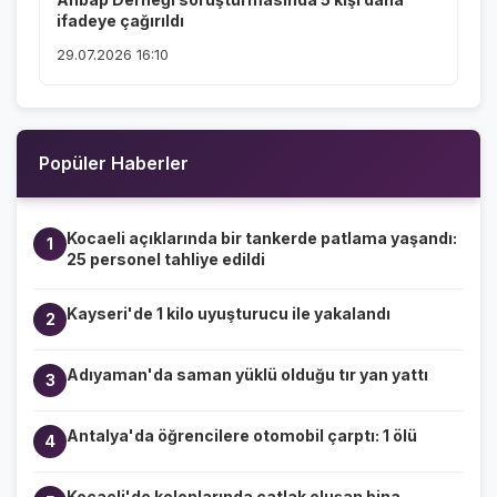
ifadeye çağırıldı
29.07.2026 16:10
Popüler Haberler
Kocaeli açıklarında bir tankerde patlama yaşandı:
1
25 personel tahliye edildi
Kayseri'de 1 kilo uyuşturucu ile yakalandı
2
Adıyaman'da saman yüklü olduğu tır yan yattı
3
Antalya'da öğrencilere otomobil çarptı: 1 ölü
4
Kocaeli'de kolonlarında çatlak oluşan bina