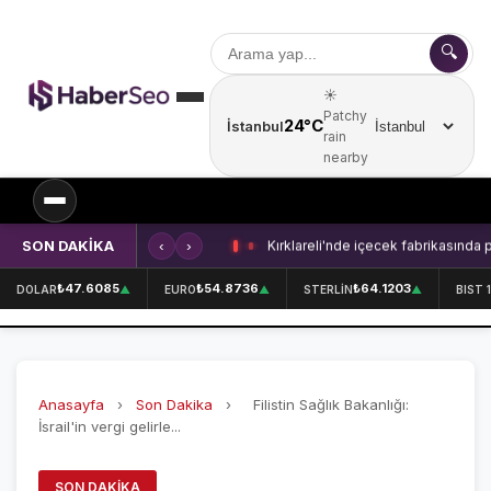
🔍
☀️
Patchy
24°C
İstanbul
Şehir seçin
rain
nearby
SON DAKİKA
‹
›
Kırklareli'nde içecek fabrikasında 
SPOR
₺47.6085
₺54.8736
₺64.1203
DOLAR
▲
EURO
▲
STERLİN
▲
BIST 
SPOR HABERLERİ
GALATASARAY
Anasayfa
›
Son Dakika
›
Filistin Sağlık Bakanlığı:
FENERBAHÇE
İsrail'in vergi gelirle...
BEŞİKTAŞ
SON DAKIKA