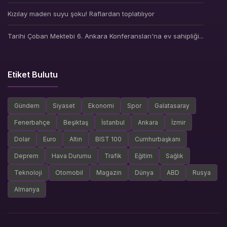
Kızılay maden suyu şoku! Raflardan toplatılıyor
Tarihi Çoban Mektebi 6. Ankara Konferansları'na ev sahipliği...
Etiket Bulutu
Gündem
Siyaset
Ekonomi
Spor
Galatasaray
Fenerbahçe
Beşiktaş
İstanbul
Ankara
İzmir
Dolar
Euro
Altın
BIST 100
Cumhurbaşkanı
Deprem
Hava Durumu
Trafik
Eğitim
Sağlık
Teknoloji
Otomobil
Magazin
Dünya
ABD
Rusya
Almanya