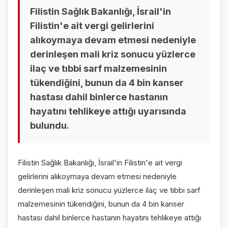
GALERİLER
Filistin Sağlık Bakanlığı, İsrail'in
Filistin'e ait vergi gelirlerini
VİDEO GALERİ
alıkoymaya devam etmesi nedeniyle
FOTO GALERİ
derinleşen mali kriz sonucu yüzlerce
ilaç ve tıbbi sarf malzemesinin
KURUMSAL
tükendiğini, bunun da 4 bin kanser
hastası dahil binlerce hastanın
HAKKIMIZDA
👤
hayatını tehlikeye attığı uyarısında
KÜNYE
📋
bulundu.
İLETİŞİM
✉️
Filistin Sağlık Bakanlığı, İsrail'in Filistin'e ait vergi
gelirlerini alıkoymaya devam etmesi nedeniyle
derinleşen mali kriz sonucu yüzlerce ilaç ve tıbbi sarf
malzemesinin tükendiğini, bunun da 4 bin kanser
hastası dahil binlerce hastanın hayatını tehlikeye attığı