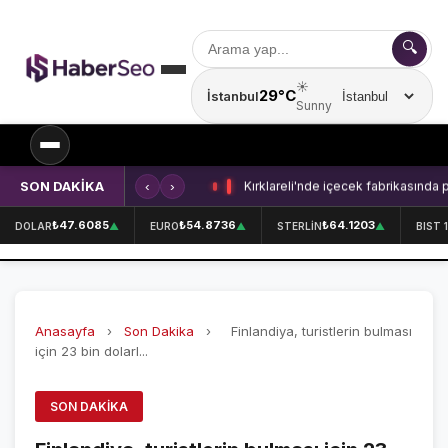
🔍
☀️
29°C
İstanbul
Şehir seçin
Sunny
SON DAKİKA
‹
›
Kırklareli'nde içecek fabrikasında 
SPOR
₺47.6085
₺54.8736
₺64.1203
DOLAR
▲
EURO
▲
STERLİN
▲
BIST 
SPOR HABERLERİ
GALATASARAY
Anasayfa
›
Son Dakika
›
Finlandiya, turistlerin bulması
FENERBAHÇE
için 23 bin dolarl...
BEŞİKTAŞ
SON DAKIKA
ÖZEL SAYFALAR