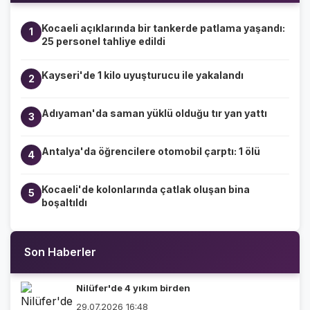
Kocaeli açıklarında bir tankerde patlama yaşandı:
1
25 personel tahliye edildi
Kayseri'de 1 kilo uyuşturucu ile yakalandı
2
Adıyaman'da saman yüklü olduğu tır yan yattı
3
Antalya'da öğrencilere otomobil çarptı: 1 ölü
4
Kocaeli'de kolonlarında çatlak oluşan bina
5
boşaltıldı
Son Haberler
Nilüfer'de 4 yıkım birden
29.07.2026 16:48