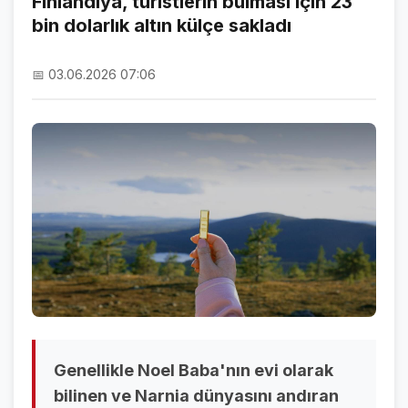
Finlandiya, turistlerin bulması için 23
bin dolarlık altın külçe sakladı
NAMAZ VAKİTLERİ
ASTROLOJİ
📅 03.06.2026 07:06
HAVA DURUMU
KRİPTO PARALAR
NÖBETÇİ ECZANELER
SON DAKİKA
SON DAKİKA HABERLERİ
VİDEO GALERİ
FOTO GALERİ
Genellikle Noel Baba'nın evi olarak
GALERİLER
bilinen ve Narnia dünyasını andıran