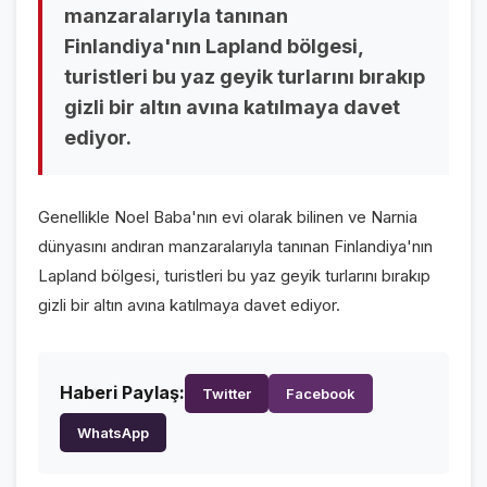
manzaralarıyla tanınan
VİDEO GALERİ
Finlandiya'nın Lapland bölgesi,
FOTO GALERİ
turistleri bu yaz geyik turlarını bırakıp
gizli bir altın avına katılmaya davet
KURUMSAL
ediyor.
HAKKIMIZDA
👤
Genellikle Noel Baba'nın evi olarak bilinen ve Narnia
KÜNYE
📋
dünyasını andıran manzaralarıyla tanınan Finlandiya'nın
İLETİŞİM
✉️
Lapland bölgesi, turistleri bu yaz geyik turlarını bırakıp
gizli bir altın avına katılmaya davet ediyor.
Haberi Paylaş:
Twitter
Facebook
WhatsApp