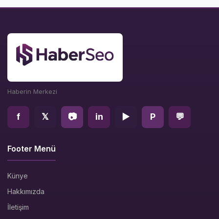
Haberin Merkezi
f
𝕏
📷
in
▶
P
💬
Footer Menü
Künye
Hakkımızda
İletişim