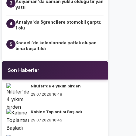
Adıyaman'da saman yüklü olduğu tır yan
3
yattı
Antalya'da öğrencilere otomobil çarptı:
4
1 ölü
Kocaeli'de kolonlarında çatlak oluşan
5
bina boşaltıldı
Son Haberler
Nilüfer'de 4 yıkım birden
29.07.2026 16:48
Kabine Toplantısı Başladı
29.07.2026 16:45