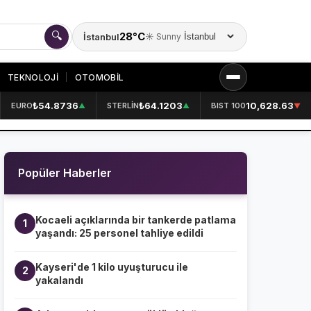
🔍
28°C
İstanbul
☀️ Sunny
Şehir seçin
TEKNOLOJİ
OTOMOBİL
₺54.8736
₺64.1203
10,628.63
EURO
STERLİN
BIST 100
▲
▲
▼
KURUMSAL
HAKKIMIZDA
👤
Popüler Haberler
KÜNYE
📋
İLETİŞİM
✉️
Kocaeli açıklarında bir tankerde patlama
1
yaşandı: 25 personel tahliye edildi
Kayseri'de 1 kilo uyuşturucu ile
2
yakalandı