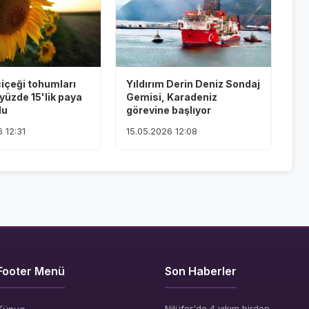
çiçeği tohumları
Yıldırım Derin Deniz Sondaj
yüzde 15'lik paya
Gemisi, Karadeniz
du
görevine başlıyor
 12:31
15.05.2026 12:08
Footer Menü
Son Haberler
Nilüfer'de 4 yıkım birden