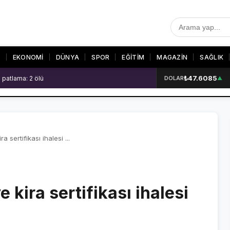
T
EKONOMİ
DÜNYA
SPOR
EĞİTİM
MAGAZİN
SAĞLIK
₺47.6085
 patlama: 2 ölü
DOLAR
▲
R
SON DAKİKA
GALERİLER
SON DAKİKA HABERLERİ
VİDEO GALERİ
VİDEO GALERİ
FOTO GALERİ
ra sertifikası ihalesi ...
FOTO GALERİ
e kira sertifikası ihalesi
ER