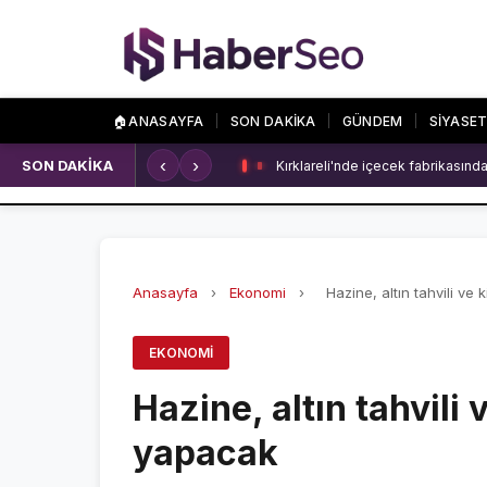
🏠
ANASAYFA
SON DAKİKA
GÜNDEM
SİYASE
‹
›
SON DAKİKA
Kırklareli'nde içecek fabrikasında
SPOR
ÖZEL SAYFALA
SPOR HABERLERİ
NAMAZ VAKİTLERİ
GALATASARAY
ASTROLOJİ
Anasayfa
›
Ekonomi
›
Hazine, altın tahvili ve ki
FENERBAHÇE
HAVA DURUMU
EKONOMI
BEŞİKTAŞ
KRİPTO PARALAR
Hazine, altın tahvili v
NÖBETÇİ ECZANEL
yapacak