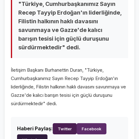
"Türkiye, Cumhurbaşkanımız Sayın
VİDEO GALERİ
Recep Tayyip Erdoğan'ın liderliğinde,
FOTO GALERİ
Filistin halkının haklı davasını
savunmaya ve Gazze'de kalıcı
KURUMSAL
barışın tesisi için güçlü duruşunu
sürdürmektedir" dedi.
HAKKIMIZDA
👤
KÜNYE
📋
İletişim Başkanı Burhanettin Duran, "Türkiye,
İLETİŞİM
✉️
Cumhurbaşkanımız Sayın Recep Tayyip Erdoğan'ın
liderliğinde, Filistin halkının haklı davasını savunmaya ve
Gazze'de kalıcı barışın tesisi için güçlü duruşunu
sürdürmektedir" dedi.
Haberi Paylaş:
Twitter
Facebook