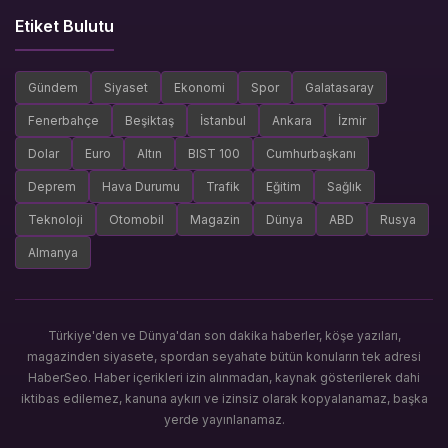
Etiket Bulutu
Gündem
Siyaset
Ekonomi
Spor
Galatasaray
Fenerbahçe
Beşiktaş
İstanbul
Ankara
İzmir
Dolar
Euro
Altın
BIST 100
Cumhurbaşkanı
Deprem
Hava Durumu
Trafik
Eğitim
Sağlık
Teknoloji
Otomobil
Magazin
Dünya
ABD
Rusya
Almanya
Türkiye'den ve Dünya'dan son dakika haberler, köşe yazıları,
magazinden siyasete, spordan seyahate bütün konuların tek adresi
HaberSeo. Haber içerikleri izin alınmadan, kaynak gösterilerek dahi
iktibas edilemez, kanuna aykırı ve izinsiz olarak kopyalanamaz, başka
yerde yayınlanamaz.