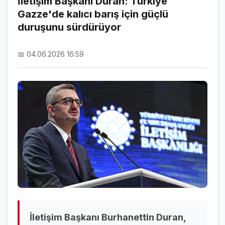
İletişim Başkanı Duran: Türkiye
Gazze'de kalıcı barış için güçlü
NAMAZ VAKİTLERİ
duruşunu sürdürüyor
ASTROLOJİ
📅 04.06.2026 16:59
HAVA DURUMU
KRİPTO PARALAR
NÖBETÇİ ECZANELER
SON DAKİKA
SON DAKİKA HABERLERİ
VİDEO GALERİ
FOTO GALERİ
GALERİLER
İletişim Başkanı Burhanettin Duran,