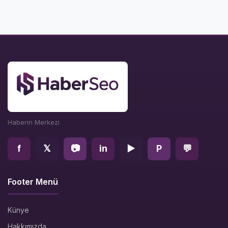
Haberin Merkezi
f
𝕏
📷
in
▶
P
💬
Footer Menü
Künye
Hakkımızda