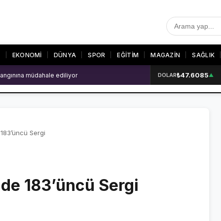
T
EKONOMİ
DÜNYA
SPOR
EĞİTİM
MAGAZİN
SAĞLIK
₺47.6085
angınına müdahale ediliyor
DOLAR
▲
R
SON DAKİKA
GALERİLER
SON DAKİKA HABERLERİ
VİDEO GALERİ
VİDEO GALERİ
FOTO GALERİ
 183’üncü Sergi
FOTO GALERİ
nde 183’üncü Sergi
ER