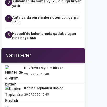
Adıyaman'da saman yüklü olduğu tır yan
3
yattı
Antalya'da öğrencilere otomobil çarptı:
4
1 ölü
Kocaeli'de kolonlarında çatlak oluşan
5
bina boşaltıldı
Son Haberler
Nilüfer'de 4 yıkım birden
29.07.2026 16:48
Kabine Toplantısı Başladı
29.07.2026 16:45