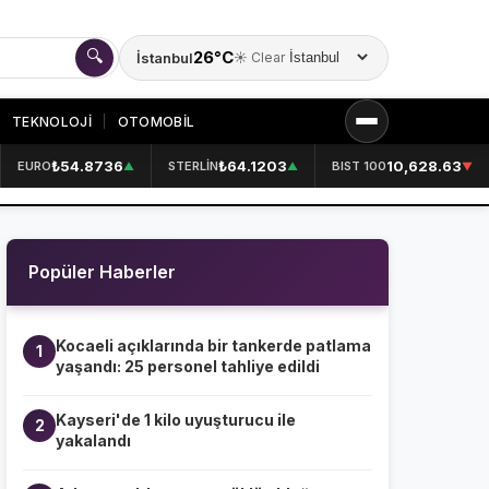
🔍
26°C
İstanbul
☀️ Clear
Şehir seçin
TEKNOLOJİ
OTOMOBİL
₺54.8736
₺64.1203
10,628.63
EURO
STERLİN
BIST 100
▲
▲
▼
KURUMSAL
HAKKIMIZDA
👤
Popüler Haberler
KÜNYE
📋
İLETİŞİM
✉️
Kocaeli açıklarında bir tankerde patlama
1
yaşandı: 25 personel tahliye edildi
Kayseri'de 1 kilo uyuşturucu ile
2
yakalandı