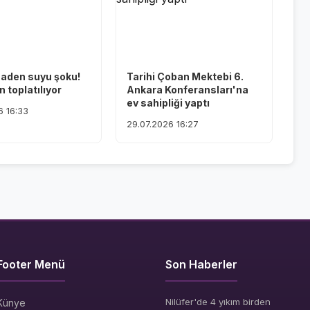
maden suyu şoku!
Tarihi Çoban Mektebi 6.
 toplatılıyor
Ankara Konferansları'na
ev sahipliği yaptı
6 16:33
29.07.2026 16:27
Footer Menü
Son Haberler
Nilüfer'de 4 yıkım birden
Künye