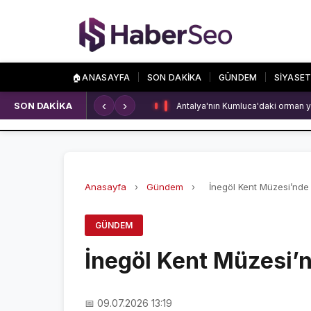
🏠
ANASAYFA
SON DAKİKA
GÜNDEM
SİYASE
‹
›
SON DAKİKA
Antalya'nın Kumluca'daki orman y
SPOR
ÖZEL SAYFALA
SPOR HABERLERİ
NAMAZ VAKİTLERİ
GALATASARAY
ASTROLOJİ
Anasayfa
›
Gündem
›
İnegöl Kent Müzesi’nde
FENERBAHÇE
HAVA DURUMU
GÜNDEM
BEŞİKTAŞ
KRİPTO PARALAR
İnegöl Kent Müzesi’
NÖBETÇİ ECZANEL
📅 09.07.2026 13:19