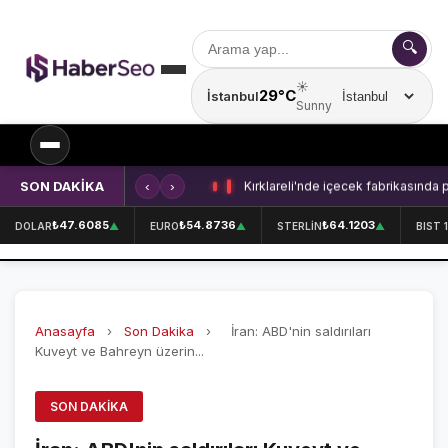
🔍
☀️
29°C
İstanbul
Şehir seçin
Sunny
SON DAKİKA
‹
›
Kırklareli'nde içecek fabrikasında 
SPOR
₺47.6085
₺54.8736
₺64.1203
DOLAR
▲
EURO
▲
STERLİN
▲
BIST 
SPOR HABERLERİ
GALATASARAY
Anasayfa
›
Son Dakika
›
İran: ABD'nin saldırıları
FENERBAHÇE
Kuveyt ve Bahreyn üzerin...
BEŞİKTAŞ
SON DAKIKA
ÖZEL SAYFALAR