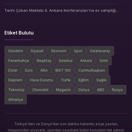
Tarihi Çoban Mektebi 6. Ankara Konferansları'na ev sahipliği...
Etiket Bulutu
Gündem
Siyaset
Ekonomi
Spor
Galatasaray
Fenerbahçe
Beşiktaş
İstanbul
Ankara
İzmir
Dolar
Euro
Altın
BIST 100
Cumhurbaşkanı
Deprem
Hava Durumu
Trafik
Eğitim
Sağlık
Teknoloji
Otomobil
Magazin
Dünya
ABD
Rusya
Almanya
Türkiye'den ve Dünya'dan son dakika haberler, köşe yazıları,
magazinden siyasete, spordan seyahate bütün konuların tek adresi