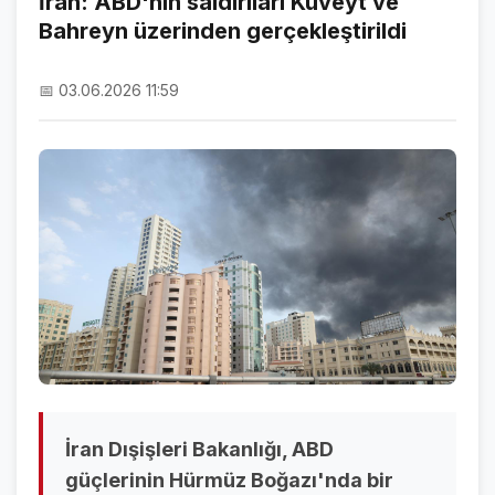
İran: ABD'nin saldırıları Kuveyt ve
Bahreyn üzerinden gerçekleştirildi
NAMAZ VAKİTLERİ
ASTROLOJİ
📅 03.06.2026 11:59
HAVA DURUMU
KRİPTO PARALAR
NÖBETÇİ ECZANELER
SON DAKİKA
SON DAKİKA HABERLERİ
VİDEO GALERİ
FOTO GALERİ
İran Dışişleri Bakanlığı, ABD
GALERİLER
güçlerinin Hürmüz Boğazı'nda bir