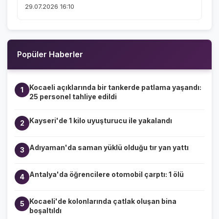
29.07.2026 16:10
Popüler Haberler
Kocaeli açıklarında bir tankerde patlama yaşandı:
1
25 personel tahliye edildi
Kayseri'de 1 kilo uyuşturucu ile yakalandı
2
Adıyaman'da saman yüklü olduğu tır yan yattı
3
Antalya'da öğrencilere otomobil çarptı: 1 ölü
4
Kocaeli'de kolonlarında çatlak oluşan bina
5
boşaltıldı