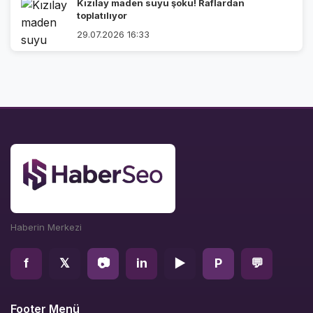
Kızılay maden suyu şoku! Raflardan
toplatılıyor
29.07.2026 16:33
Haberin Merkezi
f
𝕏
📷
in
▶
P
💬
Footer Menü