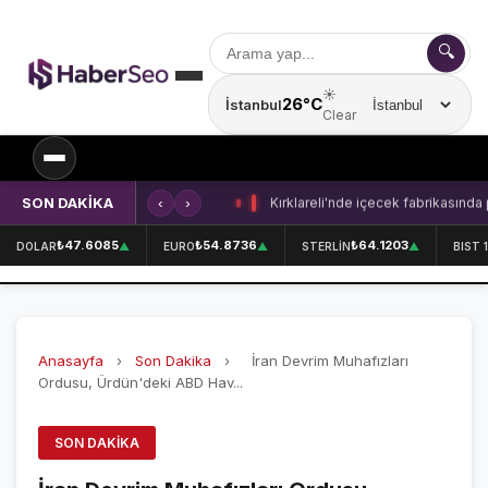
🔍
☀️
26°C
İstanbul
Şehir seçin
Clear
SON DAKİKA
‹
›
Kırklareli'nde içecek fabrikasında 
SPOR
₺47.6085
₺54.8736
₺64.1203
DOLAR
▲
EURO
▲
STERLİN
▲
BIST 
SPOR HABERLERİ
GALATASARAY
Anasayfa
›
Son Dakika
›
İran Devrim Muhafızları
FENERBAHÇE
Ordusu, Ürdün'deki ABD Hav...
BEŞİKTAŞ
SON DAKIKA
ÖZEL SAYFALAR