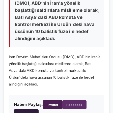
(DMO), ABD’nin İran’a yönelik
VİDEO GALERİ
başlattığı saldırılara misilleme olarak,
FOTO GALERİ
Batı Asya'daki ABD komuta ve
kontrol merkezi ile Ürdün'deki hava
KURUMSAL
üssünün 10 balistik füze ile hedef
alındığını açıkladı.
HAKKIMIZDA
👤
KÜNYE
📋
İran Devrim Muhafızları Ordusu (DMO), ABD’nin İran’a
İLETİŞİM
✉️
yönelik başlattığı saldırılara misilleme olarak, Batı
Asya'daki ABD komuta ve kontrol merkezi ile
Ürdün'deki hava üssünün 10 balistik füze ile hedef
alındığını açıkladı.
Haberi Paylaş:
Twitter
Facebook