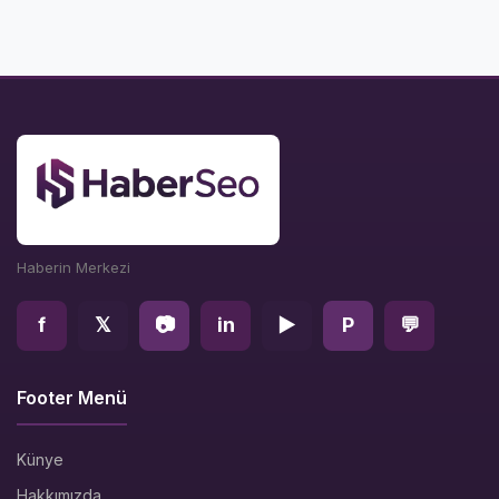
Haberin Merkezi
f
𝕏
📷
in
▶
P
💬
Footer Menü
Künye
Hakkımızda