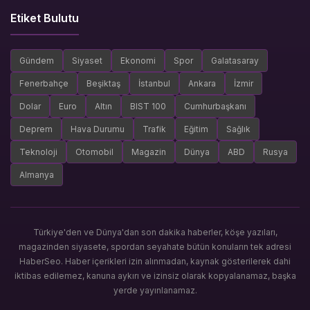
Etiket Bulutu
Gündem
Siyaset
Ekonomi
Spor
Galatasaray
Fenerbahçe
Beşiktaş
İstanbul
Ankara
İzmir
Dolar
Euro
Altın
BIST 100
Cumhurbaşkanı
Deprem
Hava Durumu
Trafik
Eğitim
Sağlık
Teknoloji
Otomobil
Magazin
Dünya
ABD
Rusya
Almanya
Türkiye'den ve Dünya'dan son dakika haberler, köşe yazıları,
magazinden siyasete, spordan seyahate bütün konuların tek adresi
HaberSeo. Haber içerikleri izin alınmadan, kaynak gösterilerek dahi
iktibas edilemez, kanuna aykırı ve izinsiz olarak kopyalanamaz, başka
yerde yayınlanamaz.