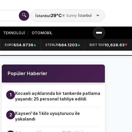
🔍
29°C
İstanbul
☀️ Sunny
Şehir seçin
TEKNOLOJİ
OTOMOBİL
₺54.8736
₺64.1203
10,628.63
EURO
STERLİN
BIST 100
▲
▲
▼
KURUMSAL
HAKKIMIZDA
👤
Popüler Haberler
KÜNYE
📋
İLETİŞİM
✉️
Kocaeli açıklarında bir tankerde patlama
1
yaşandı: 25 personel tahliye edildi
Kayseri'de 1 kilo uyuşturucu ile
2
yakalandı