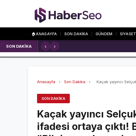
🏠
ANASAYFA
SON DAKİKA
GÜNDEM
SİYASE
‹
›
SON DAKİKA
Kırklareli'nde içecek fabrikasında
SPOR
ÖZEL SAYFALA
SPOR HABERLERİ
NAMAZ VAKİTLERİ
GALATASARAY
ASTROLOJİ
Anasayfa
›
Son Dakika
›
Kaçak yayıncı SelçukS
FENERBAHÇE
HAVA DURUMU
SON DAKIKA
BEŞİKTAŞ
KRİPTO PARALAR
Kaçak yayıncı Selçu
NÖBETÇİ ECZANEL
ifadesi ortaya çıktı! 