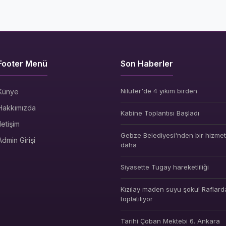
Footer Menü
Son Haberler
Nilüfer'de 4 yıkım birden
Künye
Hakkımızda
Kabine Toplantısı Başladı
İletişim
Gebze Belediyesi'nden bir hizmet 
Admin Girişi
daha
Siyasette Tugay hareketliliği
Kızılay maden suyu şoku! Raflard
toplatılıyor
Tarihi Çoban Mektebi 6. Ankara