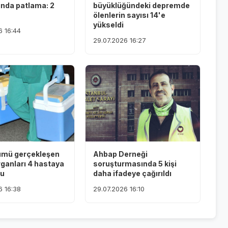
ında patlama: 2
büyüklüğündeki depremde
ölenlerin sayısı 14'e
yükseldi
6 16:44
29.07.2026 16:27
ümü gerçekleşen
Ahbap Derneği
rganları 4 hastaya
soruşturmasında 5 kişi
du
daha ifadeye çağırıldı
6 16:38
29.07.2026 16:10