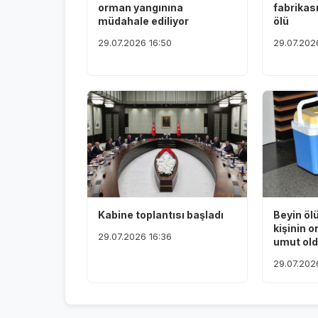
orman yangınına
fabrikas
müdahale ediliyor
ölü
29.07.2026 16:50
29.07.202
Kabine toplantısı başladı
Beyin öl
kişinin o
29.07.2026 16:36
umut ol
29.07.202