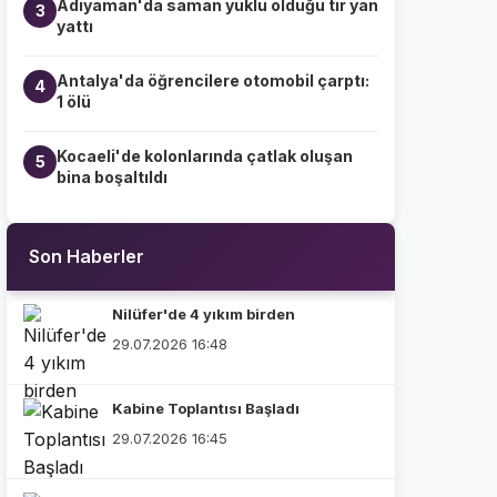
Adıyaman'da saman yüklü olduğu tır yan
3
yattı
Antalya'da öğrencilere otomobil çarptı:
4
1 ölü
Kocaeli'de kolonlarında çatlak oluşan
5
bina boşaltıldı
Son Haberler
Nilüfer'de 4 yıkım birden
29.07.2026 16:48
Kabine Toplantısı Başladı
29.07.2026 16:45