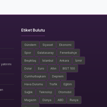
Etiket Bulutu
Gündem
Siyaset
Ekonomi
Spor
Galatasaray
Fenerbahçe
Beşiktaş
İstanbul
Ankara
İzmir
yatırımı
Dolar
Euro
Altın
BIST 100
Cumhurbaşkanı
Deprem
Hava Durumu
Trafik
Eğitim
an
Sağlık
Teknoloji
Otomobil
Magazin
Dünya
ABD
Rusya