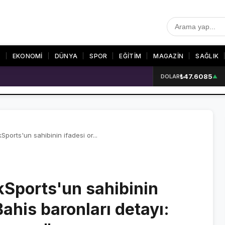
T
EKONOMİ
DÜNYA
SPOR
EĞİTİM
MAGAZİN
SAĞLIK
₺47.6085
 patlama: 2 ölü
DOLAR
▲
R
SON DAKİKA
GALERİLER
SON DAKİKA HABERLERİ
VİDEO GALERİ
VİDEO GALERİ
FOTO GALERİ
ports'un sahibinin ifadesi or...
FOTO GALERİ
kSports'un sahibinin
ER
Bahis baronları detayı: