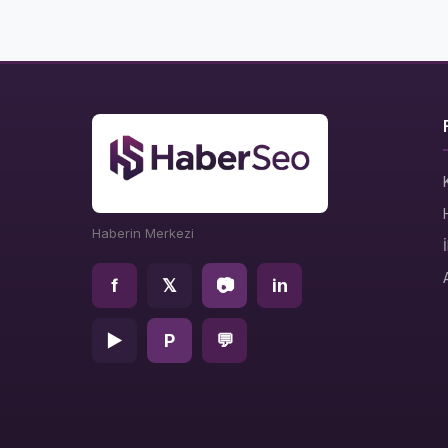
Haberin Merkezi
f
𝕏
📷
in
▶
P
💬