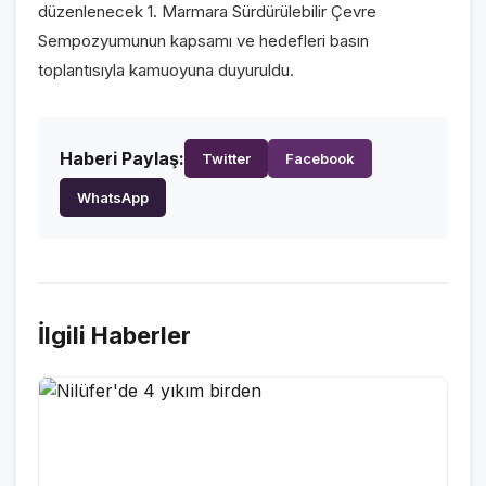
düzenlenecek 1. Marmara Sürdürülebilir Çevre
VİDEO GALERİ
Sempozyumunun kapsamı ve hedefleri basın
FOTO GALERİ
toplantısıyla kamuoyuna duyuruldu.
KURUMSAL
Haberi Paylaş:
Twitter
Facebook
HAKKIMIZDA
👤
WhatsApp
KÜNYE
📋
İLETİŞİM
✉️
İlgili Haberler