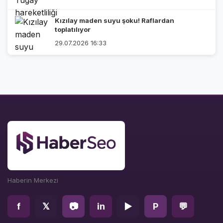
Kızılay maden suyu şoku! Raflardan
toplatılıyor
29.07.2026 16:33
Haberin Merkezi
f
𝕏
📷
in
▶
P
💬