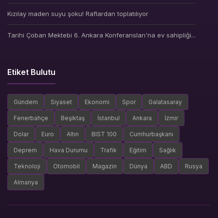
Kızılay maden suyu şoku! Raflardan toplatılıyor
Tarihi Çoban Mektebi 6. Ankara Konferansları'na ev sahipliği...
Etiket Bulutu
Gündem
Siyaset
Ekonomi
Spor
Galatasaray
Fenerbahçe
Beşiktaş
İstanbul
Ankara
İzmir
Dolar
Euro
Altın
BIST 100
Cumhurbaşkanı
Deprem
Hava Durumu
Trafik
Eğitim
Sağlık
Teknoloji
Otomobil
Magazin
Dünya
ABD
Rusya
Almanya