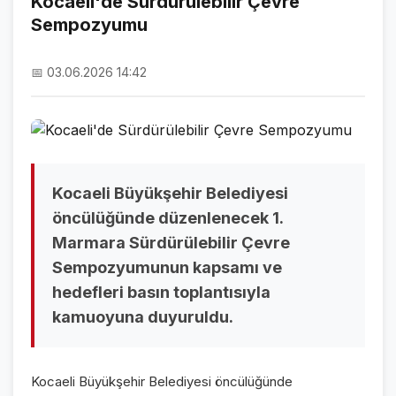
Kocaeli'de Sürdürülebilir Çevre
Sempozyumu
NAMAZ VAKİTLERİ
ASTROLOJİ
📅 03.06.2026 14:42
HAVA DURUMU
KRİPTO PARALAR
NÖBETÇİ ECZANELER
Kocaeli Büyükşehir Belediyesi
SON DAKİKA
öncülüğünde düzenlenecek 1.
Marmara Sürdürülebilir Çevre
SON DAKİKA HABERLERİ
Sempozyumunun kapsamı ve
VİDEO GALERİ
hedefleri basın toplantısıyla
kamuoyuna duyuruldu.
FOTO GALERİ
GALERİLER
Kocaeli Büyükşehir Belediyesi öncülüğünde