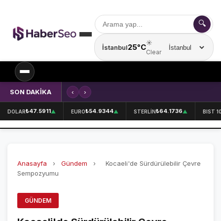
🔍
☀️
25°C
İstanbul
Şehir seçin
Clear
SON DAKİKA
‹
›
Kırklareli'nde içecek fabrikasında 
SPOR
₺47.5911
₺54.9344
₺64.1736
DOLAR
▲
EURO
▲
STERLİN
▲
BIST 1
SPOR HABERLERİ
GALATASARAY
Anasayfa
›
Gündem
›
Kocaeli'de Sürdürülebilir Çevre
FENERBAHÇE
Sempozyumu
BEŞİKTAŞ
GÜNDEM
ÖZEL SAYFALAR