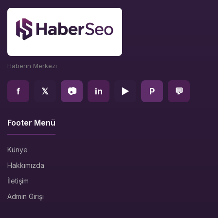
Haberin Merkezi
f
𝕏
📷
in
▶
P
💬
Footer Menü
Künye
Hakkımızda
İletişim
Admin Girişi