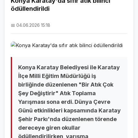
Konya Karatay'da sıfır atık bilinci
ödüllendirildi
NAMAZ VAKİTLERİ
ASTROLOJİ
📅 04.06.2026 15:18
HAVA DURUMU
KRİPTO PARALAR
NÖBETÇİ ECZANELER
Konya Karatay Belediyesi ile Karatay
SON DAKİKA
İlçe Milli Eğitim Müdürlüğü iş
birliğinde düzenlenen "Bir Atık Çok
SON DAKİKA HABERLERİ
Şey Değiştirir" Atık Toplama
VİDEO GALERİ
Yarışması sona erdi. Dünya Çevre
Günü etkinlikleri kapsamında Karatay
FOTO GALERİ
Şehir Parkı'nda düzenlenen törende
GALERİLER
dereceye giren okullar
ödüllendirilirken, yarışma