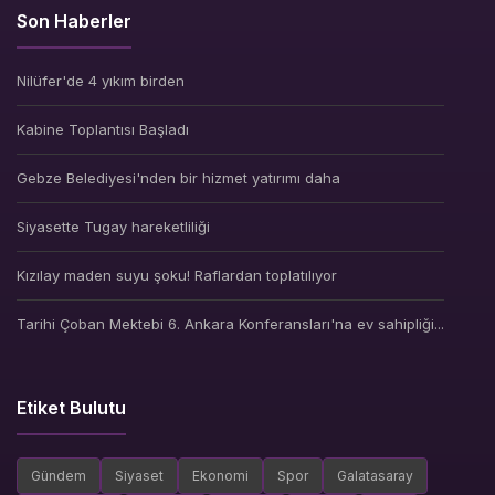
Son Haberler
Nilüfer'de 4 yıkım birden
Kabine Toplantısı Başladı
Gebze Belediyesi'nden bir hizmet yatırımı daha
Siyasette Tugay hareketliliği
Kızılay maden suyu şoku! Raflardan toplatılıyor
Tarihi Çoban Mektebi 6. Ankara Konferansları'na ev sahipliği...
Etiket Bulutu
Gündem
Siyaset
Ekonomi
Spor
Galatasaray