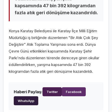
VİDEO GALERİ
kapsamında 47 bin 392 kilogramdan
fazla atık geri dönüşüme kazandırıldı.
FOTO GALERİ
KURUMSAL
Konya Karatay Belediyesi ile Karatay İlçe Milli Eğitim
Müdürlüğü iş birliğinde düzenlenen "Bir Atık Çok Şey
HAKKIMIZDA
👤
Değiştirir" Atık Toplama Yarışması sona erdi. Dünya
KÜNYE
📋
Çevre Günü etkinlikleri kapsamında Karatay Şehir
Parkı'nda düzenlenen törende dereceye giren okullar
İLETİŞİM
✉️
ödüllendirilirken, yarışma kapsamında 47 bin 392
kilogramdan fazla atık geri dönüşüme kazandırıldı.
Haberi Paylaş:
Twitter
Facebook
WhatsApp