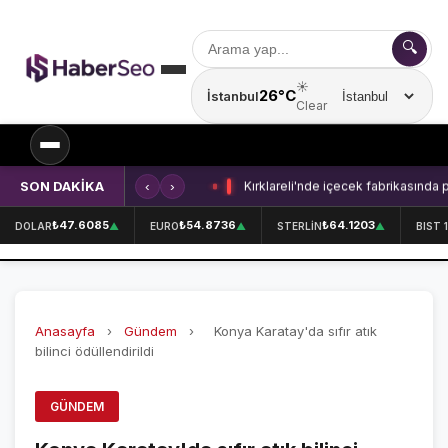
🔍
☀️
26°C
İstanbul
Şehir seçin
Clear
SON DAKİKA
‹
›
Kırklareli'nde içecek fabrikasında 
SPOR
₺47.6085
₺54.8736
₺64.1203
DOLAR
▲
EURO
▲
STERLİN
▲
BIST 
SPOR HABERLERİ
GALATASARAY
Anasayfa
›
Gündem
›
Konya Karatay'da sıfır atık
FENERBAHÇE
bilinci ödüllendirildi
BEŞİKTAŞ
GÜNDEM
ÖZEL SAYFALAR