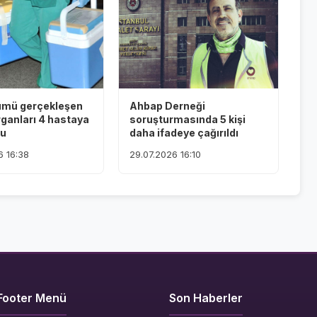
ümü gerçekleşen
Ahbap Derneği
rganları 4 hastaya
soruşturmasında 5 kişi
du
daha ifadeye çağırıldı
6 16:38
29.07.2026 16:10
Footer Menü
Son Haberler