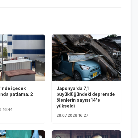
i'nde içecek
Japonya'da 7,1
ında patlama: 2
büyüklüğündeki depremde
ölenlerin sayısı 14'e
yükseldi
6 16:44
29.07.2026 16:27