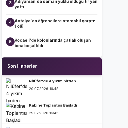
Adıyaman'da saman yüklü olduğu tır yan
3
yattı
Antalya'da öğrencilere otomobil çarptı:
4
1 ölü
Kocaeli'de kolonlarında çatlak oluşan
5
bina boşaltıldı
Son Haberler
Nilüfer'de 4 yıkım birden
29.07.2026 16:48
Kabine Toplantısı Başladı
29.07.2026 16:45