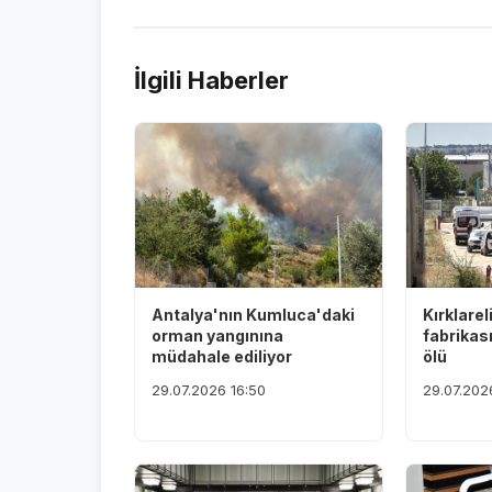
İlgili Haberler
Antalya'nın Kumluca'daki
Kırklarel
orman yangınına
fabrikas
müdahale ediliyor
ölü
29.07.2026 16:50
29.07.202