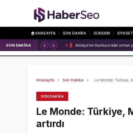
🏠
ANASAYFA
SON DAKİKA
GÜNDEM
SİYASE
‹
›
SON DAKİKA
Kırklareli'nde içecek fabrikasında
SPOR
ÖZEL SAYFALA
SPOR HABERLERİ
NAMAZ VAKİTLERİ
GALATASARAY
ASTROLOJİ
Anasayfa
›
Son Dakika
›
Le Monde: Türkiye, Mal
FENERBAHÇE
HAVA DURUMU
SON DAKIKA
BEŞİKTAŞ
KRİPTO PARALAR
Le Monde: Türkiye, Ma
NÖBETÇİ ECZANEL
artırdı