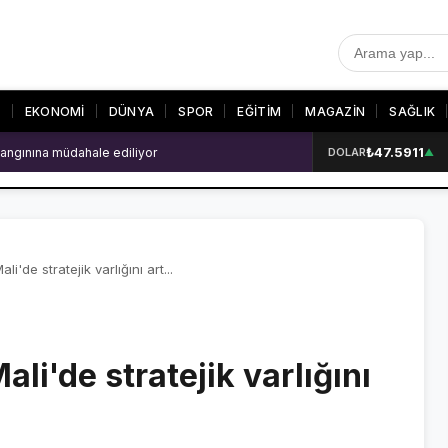
T
EKONOMİ
DÜNYA
SPOR
EĞİTİM
MAGAZİN
SAĞLIK
₺47.5911
 patlama: 2 ölü
DOLAR
▲
R
SON DAKİKA
GALERİLER
SON DAKİKA HABERLERİ
VİDEO GALERİ
VİDEO GALERİ
FOTO GALERİ
i'de stratejik varlığını art...
FOTO GALERİ
li'de stratejik varlığını
ER