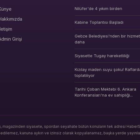
Nilüfer'de 4 yıkım birden
Künye
Hakkımızda
Kabine Toplantısı Başladı
İletişim
Gebze Belediyesi'nden bir hizmet 
Admin Girişi
daha
Siyasette Tugay hareketliliği
Kızılay maden suyu şoku! Raflard
toplatılıyor
Tarihi Çoban Mektebi 6. Ankara
Konferansları'na ev sahipliği...
ı, magazinden siyasete, spordan seyahate bütün konuların tek adresi HaberSeo
s edilemez, kanuna aykırı ve izinsiz olarak kopyalanamaz, başka yerde yayınl