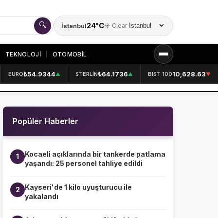
🔍
24°C
İstanbul
☀️ Clear
Şehir seçin
TEKNOLOJİ
OTOMOBİL
₺54.9344
₺64.1736
10,628.63
EURO
STERLİN
BIST 100
▲
▲
▼
KURUMSAL
HAKKIMIZDA
👤
Popüler Haberler
KÜNYE
📋
İLETİŞİM
✉️
Kocaeli açıklarında bir tankerde patlama
1
yaşandı: 25 personel tahliye edildi
Kayseri'de 1 kilo uyuşturucu ile
2
yakalandı