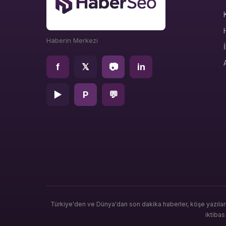
Haberin Merkezi
f
𝕏
📷
in
▶
P
💬
Türkiye'den ve Dünya'dan son dakika haberler, köşe yazılar
iktiba