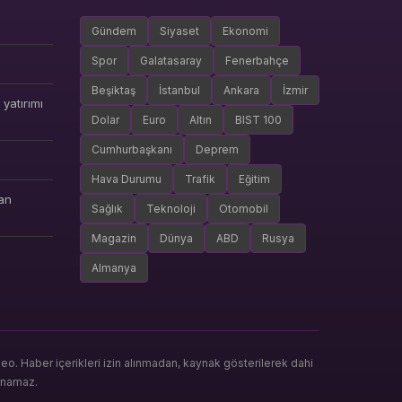
Gündem
Siyaset
Ekonomi
Spor
Galatasaray
Fenerbahçe
Beşiktaş
İstanbul
Ankara
İzmir
yatırımı
Dolar
Euro
Altın
BIST 100
Cumhurbaşkanı
Deprem
Hava Durumu
Trafik
Eğitim
an
Sağlık
Teknoloji
Otomobil
Magazin
Dünya
ABD
Rusya
Almanya
. Haber içerikleri izin alınmadan, kaynak gösterilerek dahi
anamaz.