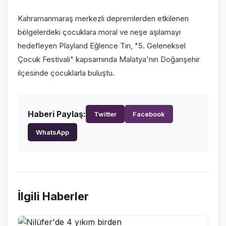
VİDEO GALERİ
Kahramanmaraş merkezli depremlerden etkilenen
FOTO GALERİ
bölgelerdeki çocuklara moral ve neşe aşılamayı
hedefleyen Playland Eğlence Tırı, "5. Geleneksel
KURUMSAL
Çocuk Festivali" kapsamında Malatya'nın Doğanşehir
ilçesinde çocuklarla buluştu.
HAKKIMIZDA
👤
KÜNYE
📋
Haberi Paylaş:
Twitter
Facebook
İLETİŞİM
✉️
WhatsApp
İlgili Haberler