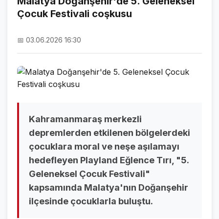
Malatya Doğanşehir'de 5. Geleneksel
Çocuk Festivali coşkusu
NAMAZ VAKİTLERİ
ASTROLOJİ
📅 03.06.2026 16:30
HAVA DURUMU
KRİPTO PARALAR
NÖBETÇİ ECZANELER
SON DAKİKA
Kahramanmaraş merkezli
depremlerden etkilenen bölgelerdeki
SON DAKİKA HABERLERİ
çocuklara moral ve neşe aşılamayı
hedefleyen Playland Eğlence Tırı, "5.
VİDEO GALERİ
Geleneksel Çocuk Festivali"
FOTO GALERİ
kapsamında Malatya'nın Doğanşehir
ilçesinde çocuklarla buluştu.
GALERİLER