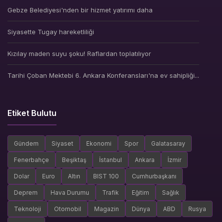
Gebze Belediyesi'nden bir hizmet yatırımı daha
Siyasette Tugay hareketliliği
Kızılay maden suyu şoku! Raflardan toplatılıyor
Tarihi Çoban Mektebi 6. Ankara Konferansları'na ev sahipliği...
Etiket Bulutu
Gündem
Siyaset
Ekonomi
Spor
Galatasaray
Fenerbahçe
Beşiktaş
İstanbul
Ankara
İzmir
Dolar
Euro
Altın
BIST 100
Cumhurbaşkanı
Deprem
Hava Durumu
Trafik
Eğitim
Sağlık
Teknoloji
Otomobil
Magazin
Dünya
ABD
Rusya