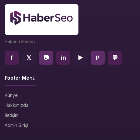
Haberin Merkezi
f
𝕏
📷
in
▶
P
💬
Footer Menü
Künye
Hakkımızda
İletişim
Admin Girişi