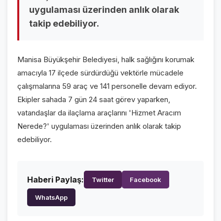
uygulaması üzerinden anlık olarak
VİDEO GALERİ
takip edebiliyor.
FOTO GALERİ
KURUMSAL
Manisa Büyükşehir Belediyesi, halk sağlığını korumak
amacıyla 17 ilçede sürdürdüğü vektörle mücadele
HAKKIMIZDA
👤
çalışmalarına 59 araç ve 141 personelle devam ediyor.
KÜNYE
Ekipler sahada 7 gün 24 saat görev yaparken,
📋
vatandaşlar da ilaçlama araçlarını 'Hizmet Aracım
İLETİŞİM
✉️
Nerede?' uygulaması üzerinden anlık olarak takip
edebiliyor.
Haberi Paylaş:
Twitter
Facebook
WhatsApp