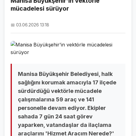
Manisa Büyükşehir'in vektörle
mücadelesi sürüyor
NAMAZ VAKİTLERİ
ASTROLOJİ
📅 03.06.2026 13:18
HAVA DURUMU
KRİPTO PARALAR
NÖBETÇİ ECZANELER
SON DAKİKA
Manisa Büyükşehir Belediyesi, halk
sağlığını korumak amacıyla 17 ilçede
SON DAKİKA HABERLERİ
sürdürdüğü vektörle mücadele
çalışmalarına 59 araç ve 141
VİDEO GALERİ
personelle devam ediyor. Ekipler
FOTO GALERİ
sahada 7 gün 24 saat görev
yaparken, vatandaşlar da ilaçlama
GALERİLER
araçlarını 'Hizmet Aracım Nerede?'