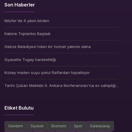
Son Haberler
Nilüfer'de 4 yıkım birden
Kabine Toplantısı Başladı
Gebze Belediyesi'nden bir hizmet yatırımı daha
Siyasette Tugay hareketliliği
Kızılay maden suyu şoku! Raflardan toplatılıyor
Tarihi Çoban Mektebi 6. Ankara Konferansları'na ev sahipliği...
Etiket Bulutu
Gündem
Siyaset
Ekonomi
Spor
Galatasaray