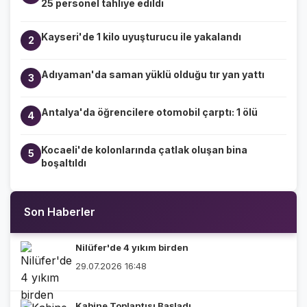
25 personel tahliye edildi
Kayseri'de 1 kilo uyuşturucu ile yakalandı
2
Adıyaman'da saman yüklü olduğu tır yan yattı
3
Antalya'da öğrencilere otomobil çarptı: 1 ölü
4
Kocaeli'de kolonlarında çatlak oluşan bina
5
boşaltıldı
Son Haberler
Nilüfer'de 4 yıkım birden
29.07.2026 16:48
Kabine Toplantısı Başladı