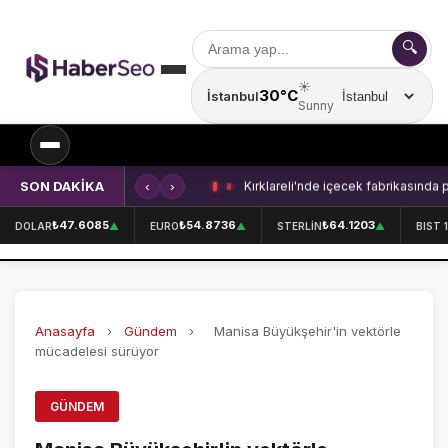
🔍
☀️
30°C
İstanbul
Şehir seçin
Sunny
SON DAKİKA
‹
›
Kırklareli'nde içecek fabrikasında 
SPOR
₺47.6085
₺54.8736
₺64.1203
DOLAR
▲
EURO
▲
STERLİN
▲
BIST 
SPOR HABERLERİ
GALATASARAY
Anasayfa
›
Gündem
›
Manisa Büyükşehir'in vektörle
FENERBAHÇE
mücadelesi sürüyor
BEŞİKTAŞ
GÜNDEM
ÖZEL SAYFALAR