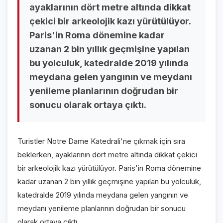
ayaklarının dört metre altında dikkat
VİDEO GALERİ
çekici bir arkeolojik kazı yürütülüyor.
FOTO GALERİ
Paris'in Roma dönemine kadar
uzanan 2 bin yıllık geçmişine yapılan
KURUMSAL
bu yolculuk, katedralde 2019 yılında
meydana gelen yangının ve meydanı
HAKKIMIZDA
👤
yenileme planlarının doğrudan bir
KÜNYE
📋
sonucu olarak ortaya çıktı.
İLETİŞİM
✉️
Turistler Notre Dame Katedrali'ne çıkmak için sıra
beklerken, ayaklarının dört metre altında dikkat çekici
bir arkeolojik kazı yürütülüyor. Paris'in Roma dönemine
kadar uzanan 2 bin yıllık geçmişine yapılan bu yolculuk,
katedralde 2019 yılında meydana gelen yangının ve
meydanı yenileme planlarının doğrudan bir sonucu
olarak ortaya çıktı.