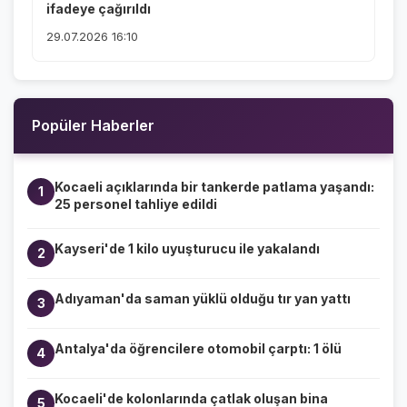
ifadeye çağırıldı
29.07.2026 16:10
Popüler Haberler
Kocaeli açıklarında bir tankerde patlama yaşandı:
1
25 personel tahliye edildi
Kayseri'de 1 kilo uyuşturucu ile yakalandı
2
Adıyaman'da saman yüklü olduğu tır yan yattı
3
Antalya'da öğrencilere otomobil çarptı: 1 ölü
4
Kocaeli'de kolonlarında çatlak oluşan bina
5