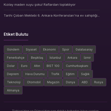
Kızılay maden suyu şoku! Raflardan toplatılıyor
Tarihi Çoban Mektebi 6. Ankara Konferansları'na ev sahipliği...
Etiket Bulutu
Gündem
Siyaset
Ekonomi
Spor
Galatasaray
Fenerbahçe
Beşiktaş
İstanbul
Ankara
İzmir
Dolar
Euro
Altın
BIST 100
Cumhurbaşkanı
Deprem
Hava Durumu
Trafik
Eğitim
Sağlık
Teknoloji
Otomobil
Magazin
Dünya
ABD
Rusya
Almanya
Türkiye'den ve Dünya'dan son dakika haberler, köşe yazıları,