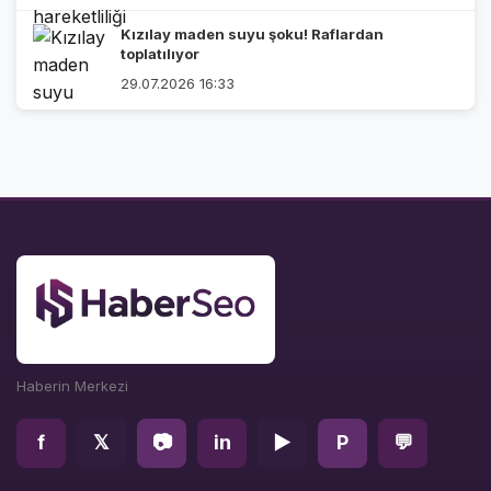
Kızılay maden suyu şoku! Raflardan
toplatılıyor
29.07.2026 16:33
Haberin Merkezi
f
𝕏
📷
in
▶
P
💬