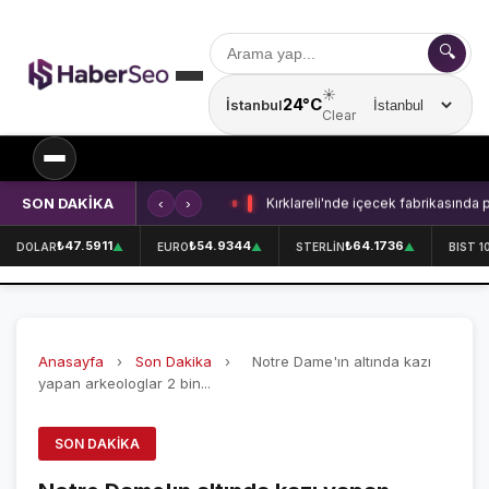
🔍
☀️
24°C
İstanbul
Şehir seçin
Clear
SON DAKİKA
‹
›
Kırklareli'nde içecek fabrikasında 
SPOR
₺47.5911
₺54.9344
₺64.1736
DOLAR
▲
EURO
▲
STERLİN
▲
BIST 1
SPOR HABERLERİ
GALATASARAY
Anasayfa
›
Son Dakika
›
Notre Dame'ın altında kazı
FENERBAHÇE
yapan arkeologlar 2 bin...
BEŞİKTAŞ
SON DAKIKA
ÖZEL SAYFALAR