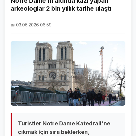
Notre Dame'ın altında kazı yapan
arkeologlar 2 bin yıllık tarihe ulaştı
NAMAZ VAKİTLERİ
ASTROLOJİ
📅 03.06.2026 06:59
HAVA DURUMU
KRİPTO PARALAR
NÖBETÇİ ECZANELER
SON DAKİKA
SON DAKİKA HABERLERİ
VİDEO GALERİ
FOTO GALERİ
Turistler Notre Dame Katedrali'ne
GALERİLER
çıkmak için sıra beklerken,