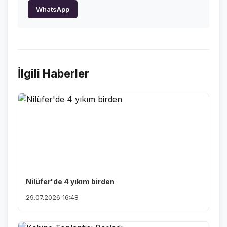
WhatsApp
VİDEO GALERİ
FOTO GALERİ
KURUMSAL
İlgili Haberler
HAKKIMIZDA
👤
KÜNYE
📋
İLETİŞİM
✉️
Nilüfer'de 4 yıkım birden
29.07.2026 16:48