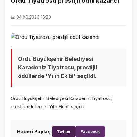
Ordu Tiyatrosu prestijli ödül kazandı
NAMAZ VAKİTLERİ
📅 04.06.2026 16:30
ASTROLOJİ
HAVA DURUMU
KRİPTO PARALAR
NÖBETÇİ ECZANELER
Ordu Büyükşehir Belediyesi
Karadeniz Tiyatrosu, prestijli
SON DAKİKA
ödüllerde 'Yılın Ekibi' seçildi.
SON DAKİKA HABERLERİ
Ordu Büyükşehir Belediyesi Karadeniz Tiyatrosu,
VİDEO GALERİ
prestijli ödüllerde 'Yılın Ekibi' seçildi.
FOTO GALERİ
GALERİLER
Haberi Paylaş:
Twitter
Facebook