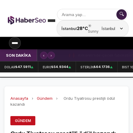
🔍
☀️
28°C
İstanbul
Şehir seçin
Sunny
SON DAKİKA
‹
›
Kırklareli'nde içecek fabrikasında 
SPOR
₺47.5911
₺54.9344
₺64.1736
DOLAR
▲
EURO
▲
STERLİN
▲
BIST 1
SPOR HABERLERİ
GALATASARAY
Anasayfa
›
Gündem
›
Ordu Tiyatrosu prestijli ödül
FENERBAHÇE
kazandı
BEŞİKTAŞ
GÜNDEM
ÖZEL SAYFALAR