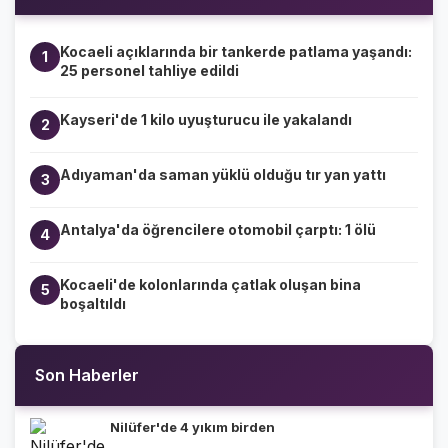
Kocaeli açıklarında bir tankerde patlama yaşandı:
1
25 personel tahliye edildi
Kayseri'de 1 kilo uyuşturucu ile yakalandı
2
Adıyaman'da saman yüklü olduğu tır yan yattı
3
Antalya'da öğrencilere otomobil çarptı: 1 ölü
4
Kocaeli'de kolonlarında çatlak oluşan bina
5
boşaltıldı
Son Haberler
Nilüfer'de 4 yıkım birden