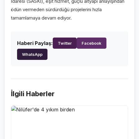
İdaresi (SASKİ), eşit hizmet, güçlü altyapı anlayışından
ödün vermeden sürdürdüğü projelerini hızla
VİDEO GALERİ
tamamlamaya devam ediyor.
FOTO GALERİ
KURUMSAL
Haberi Paylaş:
Twitter
Facebook
WhatsApp
HAKKIMIZDA
👤
KÜNYE
📋
İLETİŞİM
✉️
İlgili Haberler