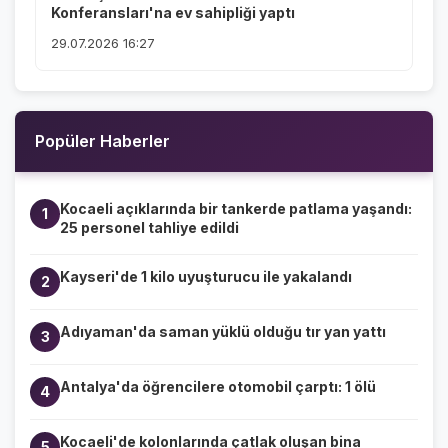
Konferansları'na ev sahipliği yaptı
29.07.2026 16:27
Popüler Haberler
Kocaeli açıklarında bir tankerde patlama yaşandı:
1
25 personel tahliye edildi
Kayseri'de 1 kilo uyuşturucu ile yakalandı
2
Adıyaman'da saman yüklü olduğu tır yan yattı
3
Antalya'da öğrencilere otomobil çarptı: 1 ölü
4
Kocaeli'de kolonlarında çatlak oluşan bina
5