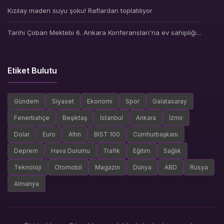
Kızılay maden suyu şoku! Raflardan toplatılıyor
Tarihi Çoban Mektebi 6. Ankara Konferansları'na ev sahipliği...
Etiket Bulutu
Gündem
Siyaset
Ekonomi
Spor
Galatasaray
Fenerbahçe
Beşiktaş
İstanbul
Ankara
İzmir
Dolar
Euro
Altın
BIST 100
Cumhurbaşkanı
Deprem
Hava Durumu
Trafik
Eğitim
Sağlık
Teknoloji
Otomobil
Magazin
Dünya
ABD
Rusya
Almanya