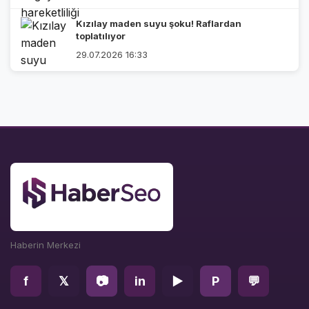
Kızılay maden suyu şoku! Raflardan
toplatılıyor
29.07.2026 16:33
Haberin Merkezi
f
𝕏
📷
in
▶
P
💬