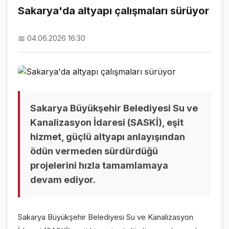
Sakarya'da altyapı çalışmaları sürüyor
NAMAZ VAKİTLERİ
📅 04.06.2026 16:30
ASTROLOJİ
HAVA DURUMU
KRİPTO PARALAR
NÖBETÇİ ECZANELER
Sakarya Büyükşehir Belediyesi Su ve
Kanalizasyon İdaresi (SASKİ), eşit
SON DAKİKA
hizmet, güçlü altyapı anlayışından
ödün vermeden sürdürdüğü
SON DAKİKA HABERLERİ
projelerini hızla tamamlamaya
VİDEO GALERİ
devam ediyor.
FOTO GALERİ
Sakarya Büyükşehir Belediyesi Su ve Kanalizasyon
GALERİLER