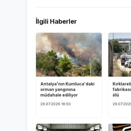
İlgili Haberler
Antalya'nın Kumluca'daki
Kırklarel
orman yangınına
fabrikas
müdahale ediliyor
ölü
29.07.2026 16:50
29.07.202