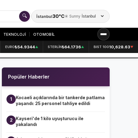
🔍
30°C
İstanbul
☀️ Sunny
Şehir seçin
TEKNOLOJİ
OTOMOBİL
₺54.9344
₺64.1736
10,628.63
EURO
STERLİN
BIST 100
▲
▲
▼
KURUMSAL
HAKKIMIZDA
👤
Popüler Haberler
KÜNYE
📋
İLETİŞİM
✉️
Kocaeli açıklarında bir tankerde patlama
1
yaşandı: 25 personel tahliye edildi
Kayseri'de 1 kilo uyuşturucu ile
2
yakalandı