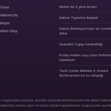
Nilüfer'de 4 yıkım birden
Künye
Hakkımızda
Kabine Toplantısı Başladı
İletişim
Gebze Belediyesi'nden bir hizmet 
Admin Girişi
daha
Siyasette Tugay hareketliliği
Kızılay maden suyu şoku! Raflard
toplatılıyor
Tarihi Çoban Mektebi 6. Ankara
Konferansları'na ev sahipliği...
ı, magazinden siyasete, spordan seyahate bütün konuların tek adresi HaberSeo
s edilemez, kanuna aykırı ve izinsiz olarak kopyalanamaz, başka yerde yayınl