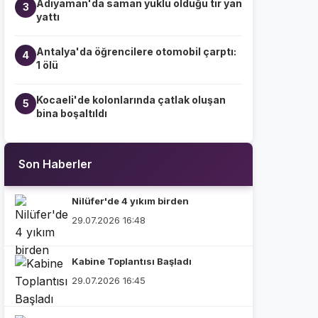
Adıyaman'da saman yüklü olduğu tır yan
3
yattı
Antalya'da öğrencilere otomobil çarptı:
4
1 ölü
Kocaeli'de kolonlarında çatlak oluşan
5
bina boşaltıldı
Son Haberler
Nilüfer'de 4 yıkım birden
29.07.2026 16:48
Kabine Toplantısı Başladı
29.07.2026 16:45