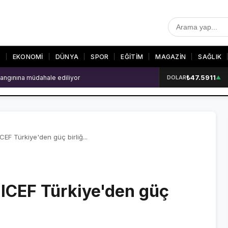
T
EKONOMİ
DÜNYA
SPOR
EĞİTİM
MAGAZİN
SAĞLIK
₺47.5911
 patlama: 2 ölü
DOLAR
▲
R
SON DAKİKA
GALERİLER
SON DAKİKA HABERLERİ
VİDEO GALERİ
VİDEO GALERİ
FOTO GALERİ
NICEF Türkiye'den güç birliğ...
FOTO GALERİ
UNICEF Türkiye'den güç
ER