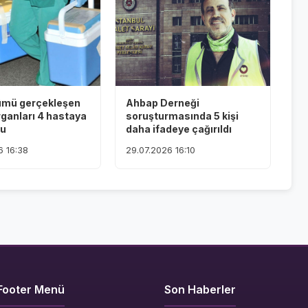
ümü gerçekleşen
Ahbap Derneği
rganları 4 hastaya
soruşturmasında 5 kişi
du
daha ifadeye çağırıldı
6 16:38
29.07.2026 16:10
Footer Menü
Son Haberler