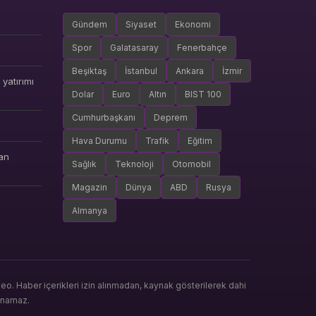
Gündem
Siyaset
Ekonomi
Spor
Galatasaray
Fenerbahçe
Beşiktaş
İstanbul
Ankara
İzmir
yatırımı
Dolar
Euro
Altın
BIST 100
Cumhurbaşkanı
Deprem
Hava Durumu
Trafik
Eğitim
an
Sağlık
Teknoloji
Otomobil
Magazin
Dünya
ABD
Rusya
Almanya
. Haber içerikleri izin alınmadan, kaynak gösterilerek dahi
anamaz.