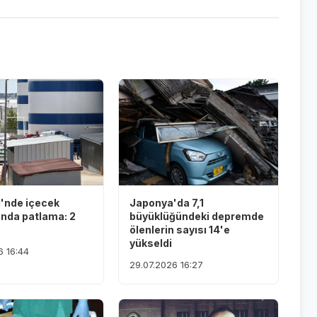
i'nde içecek
Japonya'da 7,1
ında patlama: 2
büyüklüğündeki depremde
ölenlerin sayısı 14'e
yükseldi
6 16:44
29.07.2026 16:27