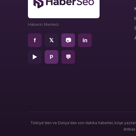
Haberin Merkezi
f
𝕏
📷
in
▶
P
💬
Türkiye'den ve Dünya'dan son dakika haberler, köşe yazılar
iktiba