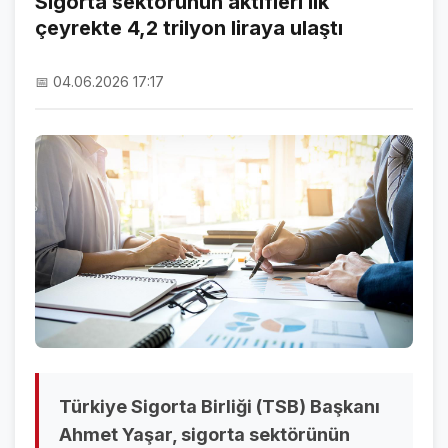
Sigorta sektörünün aktifleri ilk
çeyrekte 4,2 trilyon liraya ulaştı
NAMAZ VAKİTLERİ
ASTROLOJİ
📅 04.06.2026 17:17
HAVA DURUMU
KRİPTO PARALAR
NÖBETÇİ ECZANELER
SON DAKİKA
SON DAKİKA HABERLERİ
VİDEO GALERİ
FOTO GALERİ
Türkiye Sigorta Birliği (TSB) Başkanı
GALERİLER
Ahmet Yaşar, sigorta sektörünün