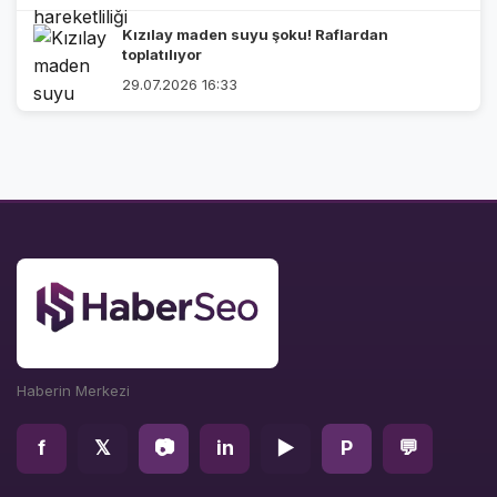
Kızılay maden suyu şoku! Raflardan
toplatılıyor
29.07.2026 16:33
Haberin Merkezi
f
𝕏
📷
in
▶
P
💬