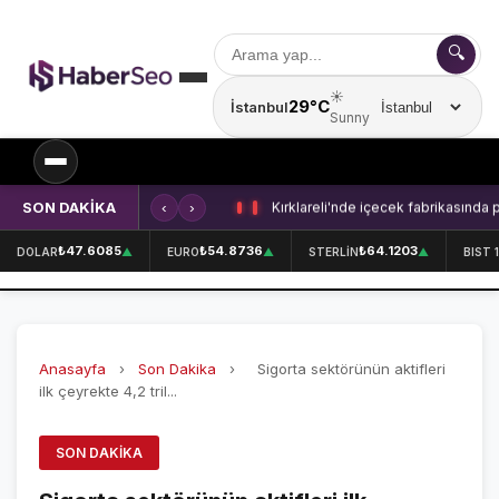
🔍
☀️
29°C
İstanbul
Şehir seçin
Sunny
SON DAKİKA
‹
›
Kırklareli'nde içecek fabrikasında 
SPOR
₺47.6085
₺54.8736
₺64.1203
DOLAR
▲
EURO
▲
STERLİN
▲
BIST 
SPOR HABERLERİ
GALATASARAY
Anasayfa
›
Son Dakika
›
Sigorta sektörünün aktifleri
FENERBAHÇE
ilk çeyrekte 4,2 tril...
BEŞİKTAŞ
SON DAKIKA
ÖZEL SAYFALAR