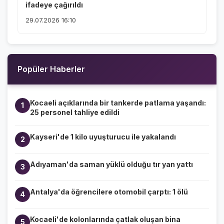
ifadeye çağırıldı
29.07.2026 16:10
Popüler Haberler
Kocaeli açıklarında bir tankerde patlama yaşandı:
1
25 personel tahliye edildi
Kayseri'de 1 kilo uyuşturucu ile yakalandı
2
Adıyaman'da saman yüklü olduğu tır yan yattı
3
Antalya'da öğrencilere otomobil çarptı: 1 ölü
4
Kocaeli'de kolonlarında çatlak oluşan bina
5