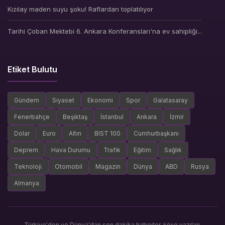
Kızılay maden suyu şoku! Raflardan toplatılıyor
Tarihi Çoban Mektebi 6. Ankara Konferansları'na ev sahipliği...
Etiket Bulutu
Gündem
Siyaset
Ekonomi
Spor
Galatasaray
Fenerbahçe
Beşiktaş
İstanbul
Ankara
İzmir
Dolar
Euro
Altın
BIST 100
Cumhurbaşkanı
Deprem
Hava Durumu
Trafik
Eğitim
Sağlık
Teknoloji
Otomobil
Magazin
Dünya
ABD
Rusya
Almanya
Türkiye'den ve Dünya'dan son dakika haberler, köşe yazıları,