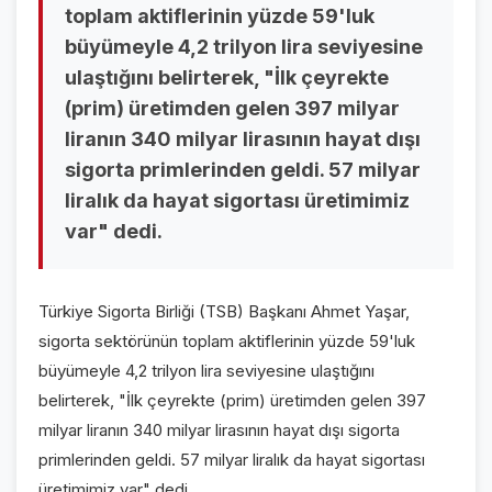
toplam aktiflerinin yüzde 59'luk
VİDEO GALERİ
büyümeyle 4,2 trilyon lira seviyesine
FOTO GALERİ
ulaştığını belirterek, "İlk çeyrekte
(prim) üretimden gelen 397 milyar
KURUMSAL
liranın 340 milyar lirasının hayat dışı
sigorta primlerinden geldi. 57 milyar
HAKKIMIZDA
👤
liralık da hayat sigortası üretimimiz
KÜNYE
📋
var" dedi.
İLETİŞİM
✉️
Türkiye Sigorta Birliği (TSB) Başkanı Ahmet Yaşar,
sigorta sektörünün toplam aktiflerinin yüzde 59'luk
büyümeyle 4,2 trilyon lira seviyesine ulaştığını
belirterek, "İlk çeyrekte (prim) üretimden gelen 397
milyar liranın 340 milyar lirasının hayat dışı sigorta
primlerinden geldi. 57 milyar liralık da hayat sigortası
üretimimiz var" dedi.