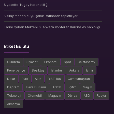
Siyasette Tugay hareketliliği
Kızılay maden suyu şoku! Raflardan toplatılıyor
Tarihi Çoban Mektebi 6. Ankara Konferansları'na ev sahipliği...
Etiket Bulutu
Gündem
Siyaset
Ekonomi
Spor
Galatasaray
Fenerbahçe
Beşiktaş
İstanbul
Ankara
İzmir
Dolar
Euro
Altın
BIST 100
Cumhurbaşkanı
Deprem
Hava Durumu
Trafik
Eğitim
Sağlık
Teknoloji
Otomobil
Magazin
Dünya
ABD
Rusya
Almanya