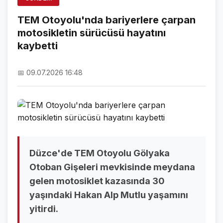
ÖZEL SAYFALAR
TEM Otoyolu'nda bariyerlere çarpan
motosikletin sürücüsü hayatını
NAMAZ VAKİTLERİ
kaybetti
ASTROLOJİ
📅 09.07.2026 16:48
HAVA DURUMU
KRİPTO PARALAR
NÖBETÇİ ECZANELER
SON DAKİKA
Düzce'de TEM Otoyolu Gölyaka
SON DAKİKA HABERLERİ
Otoban Gişeleri mevkisinde meydana
gelen motosiklet kazasında 30
VİDEO GALERİ
yaşındaki Hakan Alp Mutlu yaşamını
FOTO GALERİ
yitirdi.