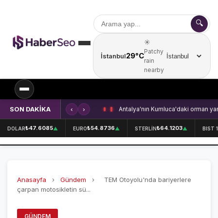
🔍
☀️
Patchy
29°C
İstanbul
Şehir seçin
rain
nearby
SON DAKİKA
‹
›
Kırklareli'nde içecek fabrikasında 
SPOR
₺47.6085
₺54.8736
₺64.1203
DOLAR
▲
EURO
▲
STERLİN
▲
BIST 
SPOR HABERLERİ
GALATASARAY
Anasayfa
›
Gündem
›
TEM Otoyolu'nda bariyerlere
FENERBAHÇE
çarpan motosikletin sü...
BEŞİKTAŞ
GÜNDEM