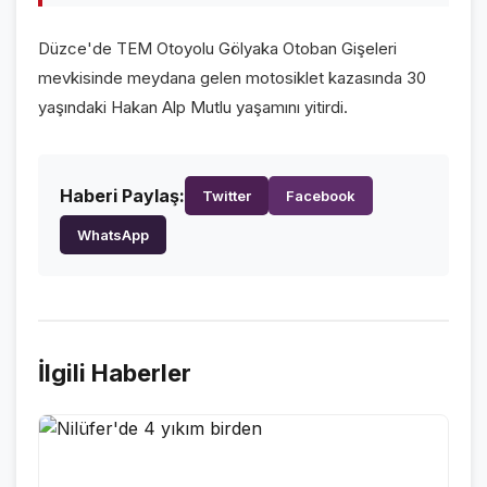
GALERİLER
Düzce'de TEM Otoyolu Gölyaka Otoban Gişeleri
VİDEO GALERİ
mevkisinde meydana gelen motosiklet kazasında 30
FOTO GALERİ
yaşındaki Hakan Alp Mutlu yaşamını yitirdi.
KURUMSAL
Haberi Paylaş:
Twitter
Facebook
HAKKIMIZDA
👤
WhatsApp
KÜNYE
📋
İLETİŞİM
✉️
İlgili Haberler