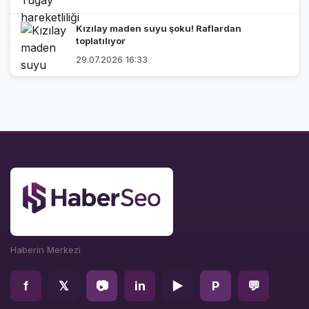
Kızılay maden suyu şoku! Raflardan
toplatılıyor
29.07.2026 16:33
Haberin Merkezi
f
𝕏
📷
in
▶
P
💬