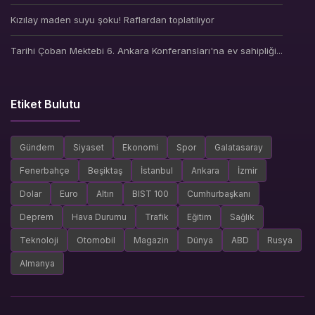
Kızılay maden suyu şoku! Raflardan toplatılıyor
Tarihi Çoban Mektebi 6. Ankara Konferansları'na ev sahipliği...
Etiket Bulutu
Gündem
Siyaset
Ekonomi
Spor
Galatasaray
Fenerbahçe
Beşiktaş
İstanbul
Ankara
İzmir
Dolar
Euro
Altın
BIST 100
Cumhurbaşkanı
Deprem
Hava Durumu
Trafik
Eğitim
Sağlık
Teknoloji
Otomobil
Magazin
Dünya
ABD
Rusya
Almanya