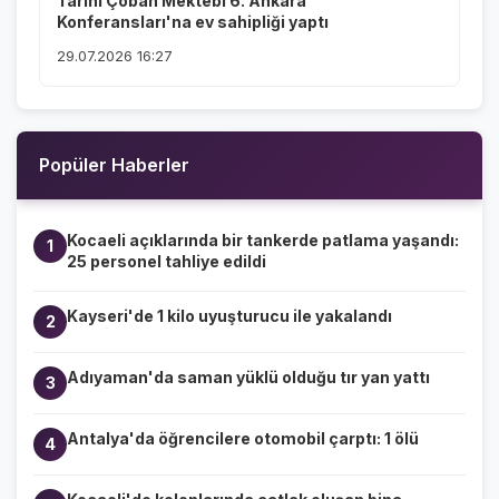
Tarihi Çoban Mektebi 6. Ankara
Konferansları'na ev sahipliği yaptı
29.07.2026 16:27
Popüler Haberler
Kocaeli açıklarında bir tankerde patlama yaşandı:
1
25 personel tahliye edildi
Kayseri'de 1 kilo uyuşturucu ile yakalandı
2
Adıyaman'da saman yüklü olduğu tır yan yattı
3
Antalya'da öğrencilere otomobil çarptı: 1 ölü
4