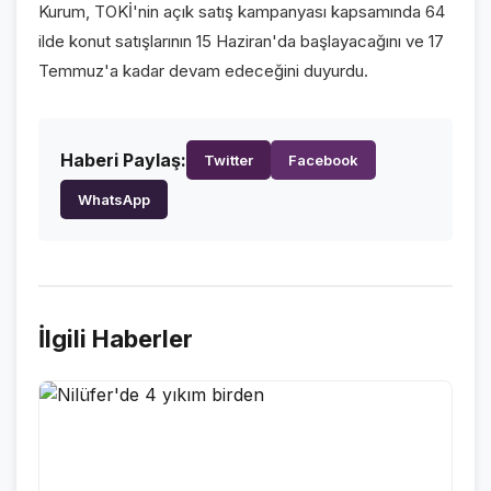
Kurum, TOKİ'nin açık satış kampanyası kapsamında 64
VİDEO GALERİ
ilde konut satışlarının 15 Haziran'da başlayacağını ve 17
FOTO GALERİ
Temmuz'a kadar devam edeceğini duyurdu.
KURUMSAL
Haberi Paylaş:
Twitter
Facebook
HAKKIMIZDA
👤
WhatsApp
KÜNYE
📋
İLETİŞİM
✉️
İlgili Haberler