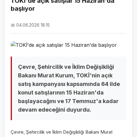
TOKİ'de açık satışlar 15 Haziran'da
başlıyor
NAMAZ VAKİTLERİ
ASTROLOJİ
📅 04.06.2026 18:15
HAVA DURUMU
KRİPTO PARALAR
NÖBETÇİ ECZANELER
Çevre, Şehircilik ve İklim Değişikliği
SON DAKİKA
Bakanı Murat Kurum, TOKİ'nin açık
satış kampanyası kapsamında 64 ilde
SON DAKİKA HABERLERİ
konut satışlarının 15 Haziran'da
VİDEO GALERİ
başlayacağını ve 17 Temmuz'a kadar
devam edeceğini duyurdu.
FOTO GALERİ
GALERİLER
Çevre, Şehircilik ve İklim Değişikliği Bakanı Murat