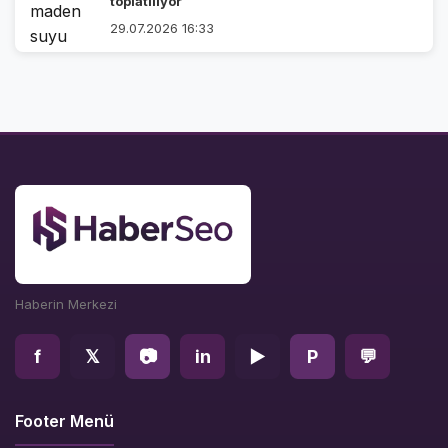
toplatılıyor
29.07.2026 16:33
Haberin Merkezi
f
𝕏
📷
in
▶
P
💬
Footer Menü