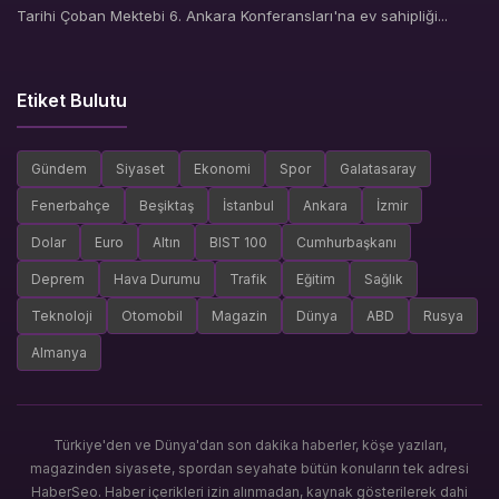
Tarihi Çoban Mektebi 6. Ankara Konferansları'na ev sahipliği...
Etiket Bulutu
Gündem
Siyaset
Ekonomi
Spor
Galatasaray
Fenerbahçe
Beşiktaş
İstanbul
Ankara
İzmir
Dolar
Euro
Altın
BIST 100
Cumhurbaşkanı
Deprem
Hava Durumu
Trafik
Eğitim
Sağlık
Teknoloji
Otomobil
Magazin
Dünya
ABD
Rusya
Almanya
Türkiye'den ve Dünya'dan son dakika haberler, köşe yazıları,
magazinden siyasete, spordan seyahate bütün konuların tek adresi
HaberSeo. Haber içerikleri izin alınmadan, kaynak gösterilerek dahi