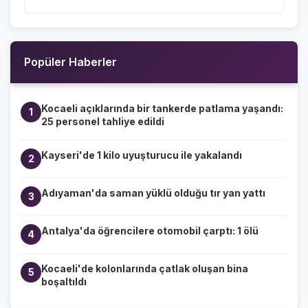
Popüler Haberler
Kocaeli açıklarında bir tankerde patlama yaşandı:
1
25 personel tahliye edildi
Kayseri'de 1 kilo uyuşturucu ile yakalandı
2
Adıyaman'da saman yüklü olduğu tır yan yattı
3
Antalya'da öğrencilere otomobil çarptı: 1 ölü
4
Kocaeli'de kolonlarında çatlak oluşan bina
5
boşaltıldı