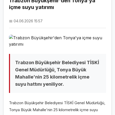
Trabzon Büyükşehir'den Tonya'ya
içme suyu yatırımı
NAMAZ VAKİTLERİ
ASTROLOJİ
📅 04.06.2026 15:57
HAVA DURUMU
KRİPTO PARALAR
NÖBETÇİ ECZANELER
SON DAKİKA
Trabzon Büyükşehir Belediyesi TİSKİ
Genel Müdürlüğü, Tonya Büyük
SON DAKİKA HABERLERİ
Mahalle'nin 25 kilometrelik içme
suyu hattını yeniliyor.
VİDEO GALERİ
FOTO GALERİ
Trabzon Büyükşehir Belediyesi TİSKİ Genel Müdürlüğü,
GALERİLER
Tonya Büyük Mahalle'nin 25 kilometrelik içme suyu