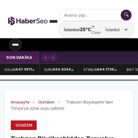
🔍
☀️
25°C
İstanbul
Şehir seçin
Clear
SON DAKİKA
‹
›
Kırklareli'nde içecek fabrikasında 
SPOR
₺47.5911
₺54.9344
₺64.1736
DOLAR
▲
EURO
▲
STERLİN
▲
BIST 1
SPOR HABERLERİ
GALATASARAY
Anasayfa
›
Gündem
›
Trabzon Büyükşehir'den
FENERBAHÇE
Tonya'ya içme suyu yatırımı
BEŞİKTAŞ
GÜNDEM
ÖZEL SAYFALAR