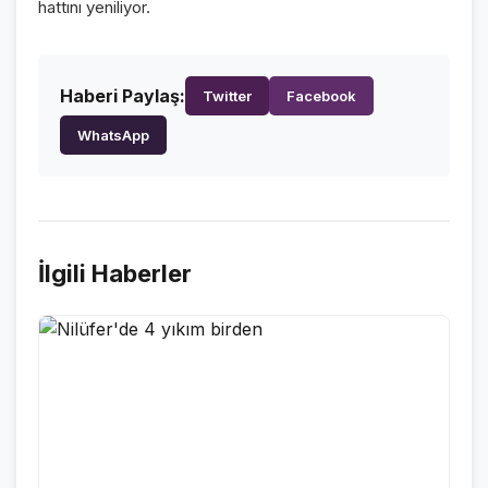
hattını yeniliyor.
VİDEO GALERİ
FOTO GALERİ
Haberi Paylaş:
Twitter
Facebook
KURUMSAL
WhatsApp
HAKKIMIZDA
👤
KÜNYE
📋
İLETİŞİM
✉️
İlgili Haberler