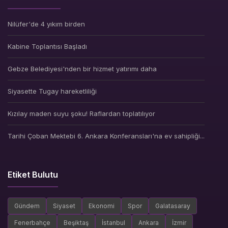
Nilüfer'de 4 yıkım birden
Kabine Toplantısı Başladı
Gebze Belediyesi'nden bir hizmet yatırımı daha
Siyasette Tugay hareketliliği
Kızılay maden suyu şoku! Raflardan toplatılıyor
Tarihi Çoban Mektebi 6. Ankara Konferansları'na ev sahipliği...
Etiket Bulutu
Gündem
Siyaset
Ekonomi
Spor
Galatasaray
Fenerbahçe
Beşiktaş
İstanbul
Ankara
İzmir