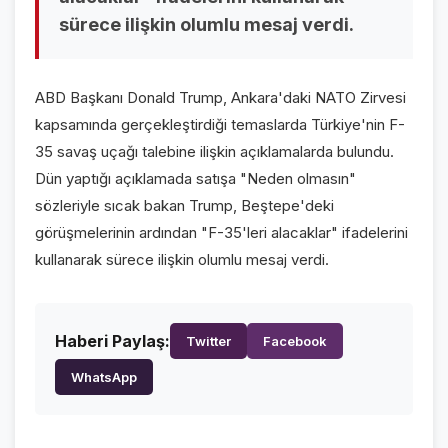
VİDEO GALERİ
sürece ilişkin olumlu mesaj verdi.
FOTO GALERİ
ABD Başkanı Donald Trump, Ankara'daki NATO Zirvesi
KURUMSAL
kapsamında gerçekleştirdiği temaslarda Türkiye'nin F-
35 savaş uçağı talebine ilişkin açıklamalarda bulundu.
HAKKIMIZDA
👤
Dün yaptığı açıklamada satışa "Neden olmasın"
KÜNYE
📋
sözleriyle sıcak bakan Trump, Beştepe'deki
görüşmelerinin ardından "F-35'leri alacaklar" ifadelerini
İLETİŞİM
✉️
kullanarak sürece ilişkin olumlu mesaj verdi.
Haberi Paylaş:
Twitter
Facebook
WhatsApp