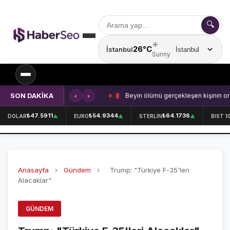
🔍
☀️
26°C
İstanbul
Şehir seçin
Sunny
SON DAKİKA
‹
›
Beyin ölümü gerçekleşen kişinin or
SPOR
₺47.5911
₺54.9344
₺64.1736
DOLAR
▲
EURO
▲
STERLİN
▲
BIST 1
SPOR HABERLERİ
GALATASARAY
Anasayfa
›
Gündem
›
Trump: "Türkiye F-35'leri
FENERBAHÇE
Alacaklar"
BEŞİKTAŞ
GÜNDEM
ÖZEL SAYFALAR