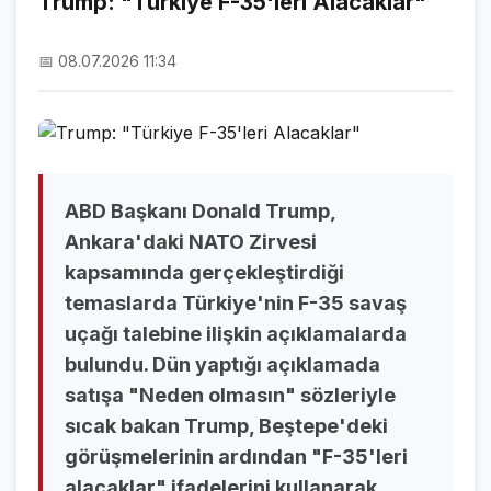
Trump: "Türkiye F-35'leri Alacaklar"
NAMAZ VAKİTLERİ
📅 08.07.2026 11:34
ASTROLOJİ
HAVA DURUMU
KRİPTO PARALAR
NÖBETÇİ ECZANELER
ABD Başkanı Donald Trump,
Ankara'daki NATO Zirvesi
SON DAKİKA
kapsamında gerçekleştirdiği
temaslarda Türkiye'nin F-35 savaş
SON DAKİKA HABERLERİ
uçağı talebine ilişkin açıklamalarda
VİDEO GALERİ
bulundu. Dün yaptığı açıklamada
satışa "Neden olmasın" sözleriyle
FOTO GALERİ
sıcak bakan Trump, Beştepe'deki
GALERİLER
görüşmelerinin ardından "F-35'leri
alacaklar" ifadelerini kullanarak