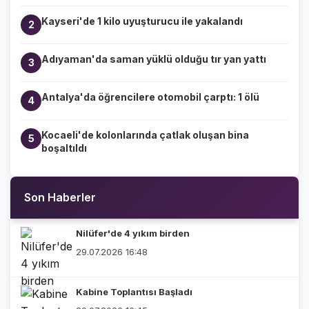
Kayseri'de 1 kilo uyuşturucu ile yakalandı
2
Adıyaman'da saman yüklü olduğu tır yan yattı
3
Antalya'da öğrencilere otomobil çarptı: 1 ölü
4
Kocaeli'de kolonlarında çatlak oluşan bina
5
boşaltıldı
Son Haberler
Nilüfer'de 4 yıkım birden
29.07.2026 16:48
Kabine Toplantısı Başladı