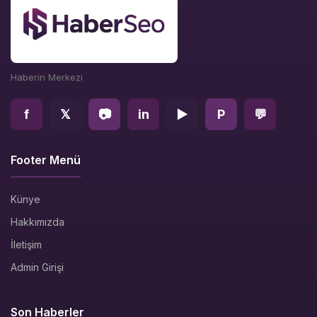
Haberin Merkezi
f
𝕏
📷
in
▶
P
💬
Footer Menü
Künye
Hakkımızda
İletişim
Admin Girişi
Son Haberler