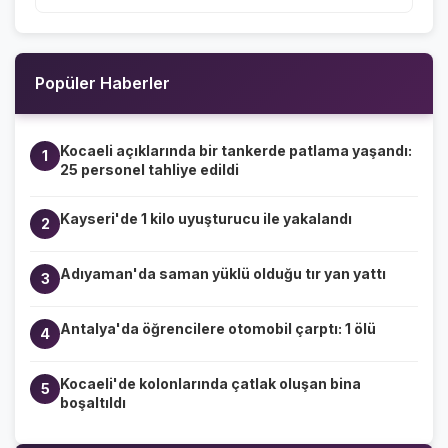
Popüler Haberler
Kocaeli açıklarında bir tankerde patlama yaşandı:
1
25 personel tahliye edildi
Kayseri'de 1 kilo uyuşturucu ile yakalandı
2
Adıyaman'da saman yüklü olduğu tır yan yattı
3
Antalya'da öğrencilere otomobil çarptı: 1 ölü
4
Kocaeli'de kolonlarında çatlak oluşan bina
5
boşaltıldı