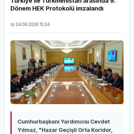
Türkiye ile Türkmenistan arasında 9.
Dönem HEK Protokolü imzalandı
NAMAZ VAKİTLERİ
ASTROLOJİ
📅 04.06.2026 15:24
HAVA DURUMU
KRİPTO PARALAR
NÖBETÇİ ECZANELER
SON DAKİKA
SON DAKİKA HABERLERİ
VİDEO GALERİ
FOTO GALERİ
Cumhurbaşkanı Yardımcısı Cevdet
GALERİLER
Yılmaz, "Hazar Geçişli Orta Koridor,