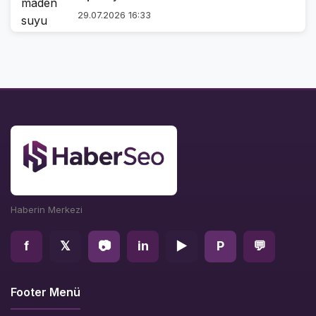
29.07.2026 16:33
Haberin Merkezi
f
𝕏
📷
in
▶
P
💬
Footer Menü