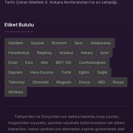
Tarihi Çoban Mektebi 6. Ankara Konferansları'na ev sahipliği...
Etiket Bulutu
Gündem
Siyaset
Ekonomi
Spor
Galatasaray
Fenerbahçe
Beşiktaş
İstanbul
Ankara
İzmir
Dolar
Euro
Altın
BIST 100
Cumhurbaşkanı
Deprem
Hava Durumu
Trafik
Eğitim
Sağlık
Teknoloji
Otomobil
Magazin
Dünya
ABD
Rusya
Almanya
Türkiye'den ve Dünya'dan son dakika haberler, köşe yazıları,
magazinden siyasete, spordan seyahate bütün konuların tek adresi
HaberSeo. Haber içerikleri izin alınmadan, kaynak gösterilerek dahi