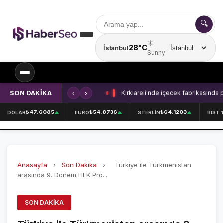
🔍
☀️
28°C
İstanbul
Şehir seçin
Sunny
SON DAKİKA
‹
›
Kırklareli'nde içecek fabrikasında 
SPOR
₺47.6085
₺54.8736
₺64.1203
DOLAR
▲
EURO
▲
STERLİN
▲
BIST 
SPOR HABERLERİ
GALATASARAY
Anasayfa
›
Son Dakika
›
Türkiye ile Türkmenistan
FENERBAHÇE
arasında 9. Dönem HEK Pro...
BEŞİKTAŞ
SON DAKIKA
ÖZEL SAYFALAR