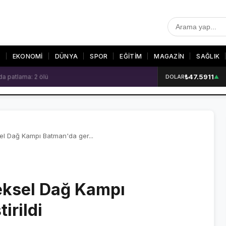
T
EKONOMİ
DÜNYA
SPOR
EĞİTİM
MAGAZİN
SAĞLIK
₺47.5911
 patlama: 2 ölü
DOLAR
▲
R
SON DAKİKA
GALERİLER
SON DAKİKA HABERLERİ
VİDEO GALERİ
VİDEO GALERİ
FOTO GALERİ
sel Dağ Kampı Batman'da ger...
FOTO GALERİ
neksel Dağ Kampı
ER
irildi