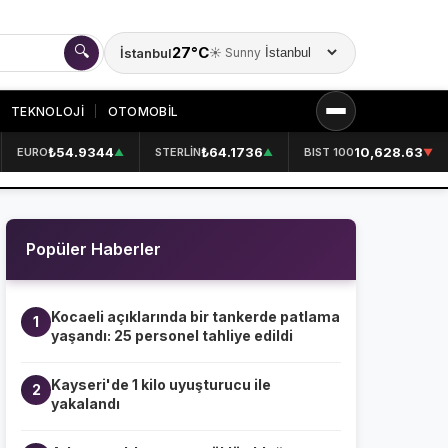
🔍
27°C
İstanbul
☀️ Sunny
Şehir seçin
TEKNOLOJİ
OTOMOBİL
₺54.9344
₺64.1736
10,628.63
EURO
STERLİN
BIST 100
▲
▲
▼
KURUMSAL
HAKKIMIZDA
👤
Popüler Haberler
KÜNYE
📋
İLETİŞİM
✉️
Kocaeli açıklarında bir tankerde patlama
1
yaşandı: 25 personel tahliye edildi
Kayseri'de 1 kilo uyuşturucu ile
2
yakalandı