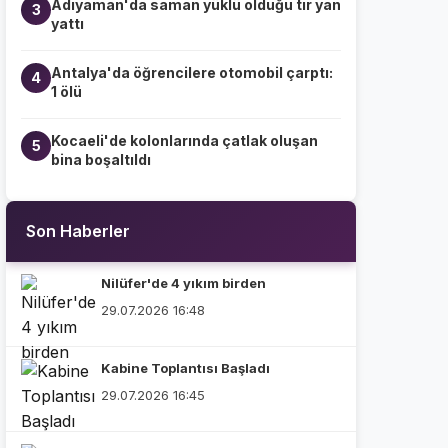
Adıyaman'da saman yüklü olduğu tır yan
3
yattı
Antalya'da öğrencilere otomobil çarptı:
4
1 ölü
Kocaeli'de kolonlarında çatlak oluşan
5
bina boşaltıldı
Son Haberler
Nilüfer'de 4 yıkım birden
29.07.2026 16:48
Kabine Toplantısı Başladı
29.07.2026 16:45