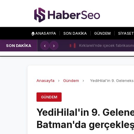
🏠
ANASAYFA
SON DAKİKA
GÜNDEM
SİYASE
‹
›
SON DAKİKA
Kırklareli'nde içecek fabrikasında
SPOR
ÖZEL SAYFALA
SPOR HABERLERİ
NAMAZ VAKİTLERİ
GALATASARAY
ASTROLOJİ
Anasayfa
›
Gündem
›
YediHilal'in 9. Gelenek
FENERBAHÇE
HAVA DURUMU
GÜNDEM
BEŞİKTAŞ
KRİPTO PARALAR
YediHilal'in 9. Gele
NÖBETÇİ ECZANEL
Batman'da gerçekleşt