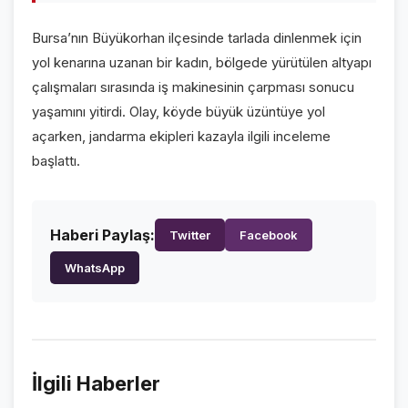
VİDEO GALERİ
Bursa’nın Büyükorhan ilçesinde tarlada dinlenmek için
FOTO GALERİ
yol kenarına uzanan bir kadın, bölgede yürütülen altyapı
çalışmaları sırasında iş makinesinin çarpması sonucu
KURUMSAL
yaşamını yitirdi. Olay, köyde büyük üzüntüye yol
açarken, jandarma ekipleri kazayla ilgili inceleme
HAKKIMIZDA
👤
başlattı.
KÜNYE
📋
İLETİŞİM
✉️
Haberi Paylaş:
Twitter
Facebook
WhatsApp
İlgili Haberler