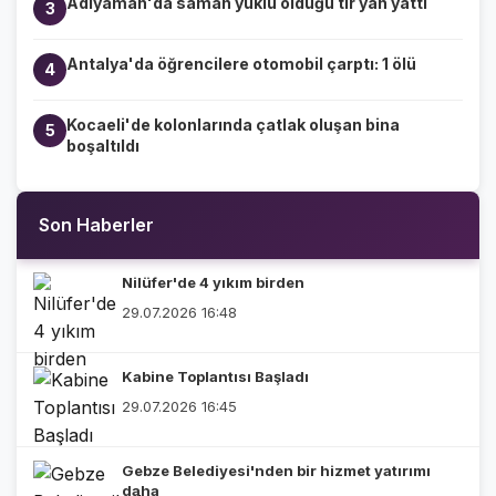
Adıyaman'da saman yüklü olduğu tır yan yattı
3
Antalya'da öğrencilere otomobil çarptı: 1 ölü
4
Kocaeli'de kolonlarında çatlak oluşan bina
5
boşaltıldı
Son Haberler
Nilüfer'de 4 yıkım birden
29.07.2026 16:48
Kabine Toplantısı Başladı
29.07.2026 16:45
Gebze Belediyesi'nden bir hizmet yatırımı
daha