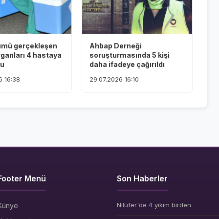
ümü gerçekleşen
Ahbap Derneği
rganları 4 hastaya
soruşturmasında 5 kişi
du
daha ifadeye çağırıldı
6 16:38
29.07.2026 16:10
Footer Menü
Son Haberler
Nilüfer'de 4 yıkım birden
Künye