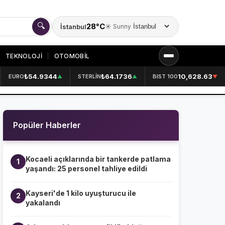
🔍
28°C
İstanbul
☀️ Sunny
Şehir seçin
TEKNOLOJİ
OTOMOBİL
₺54.9344
₺64.1736
10,628.63
EURO
STERLİN
BIST 100
▲
▲
▼
KURUMSAL
HAKKIMIZDA
👤
Popüler Haberler
KÜNYE
📋
İLETİŞİM
✉️
Kocaeli açıklarında bir tankerde patlama
1
yaşandı: 25 personel tahliye edildi
Kayseri'de 1 kilo uyuşturucu ile
2
yakalandı