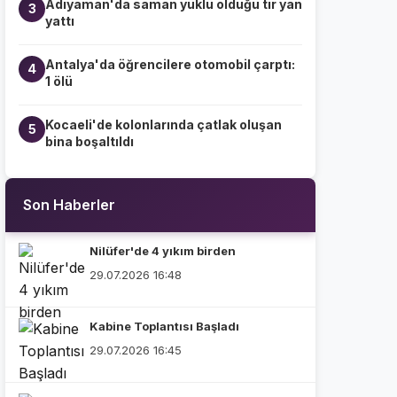
Adıyaman'da saman yüklü olduğu tır yan
3
yattı
Antalya'da öğrencilere otomobil çarptı:
4
1 ölü
Kocaeli'de kolonlarında çatlak oluşan
5
bina boşaltıldı
Son Haberler
Nilüfer'de 4 yıkım birden
29.07.2026 16:48
Kabine Toplantısı Başladı
29.07.2026 16:45