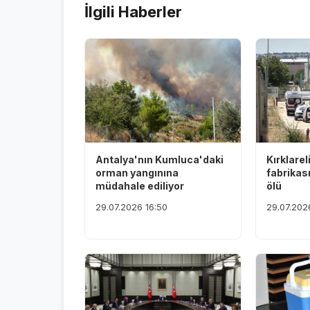
İlgili Haberler
Antalya'nın Kumluca'daki
Kırklarel
orman yangınına
fabrikas
müdahale ediliyor
ölü
29.07.2026 16:50
29.07.202