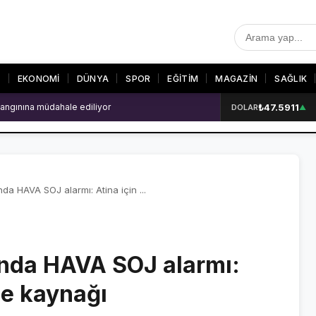
T
EKONOMİ
DÜNYA
SPOR
EĞİTİM
MAGAZİN
SAĞLIK
₺47.5911
 patlama: 2 ölü
DOLAR
▲
R
SON DAKİKA
GALERİLER
SON DAKİKA HABERLERİ
VİDEO GALERİ
VİDEO GALERİ
FOTO GALERİ
a HAVA SOJ alarmı: Atina için ...
FOTO GALERİ
nda HAVA SOJ alarmı:
ER
şe kaynağı