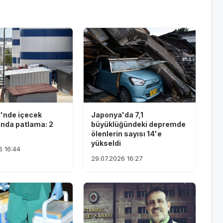
i'nde içecek
Japonya'da 7,1
ında patlama: 2
büyüklüğündeki depremde
ölenlerin sayısı 14'e
yükseldi
6 16:44
29.07.2026 16:27