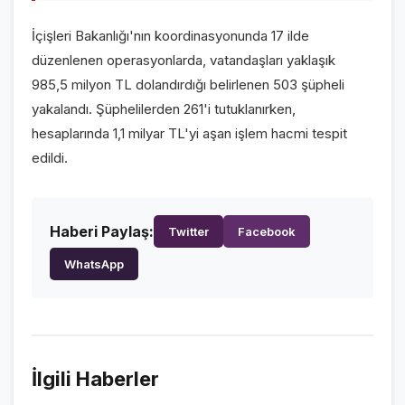
VİDEO GALERİ
İçişleri Bakanlığı'nın koordinasyonunda 17 ilde
FOTO GALERİ
düzenlenen operasyonlarda, vatandaşları yaklaşık
985,5 milyon TL dolandırdığı belirlenen 503 şüpheli
KURUMSAL
yakalandı. Şüphelilerden 261'i tutuklanırken,
hesaplarında 1,1 milyar TL'yi aşan işlem hacmi tespit
HAKKIMIZDA
👤
edildi.
KÜNYE
📋
İLETİŞİM
✉️
Haberi Paylaş:
Twitter
Facebook
WhatsApp
İlgili Haberler