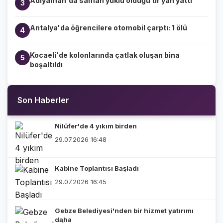
Adıyaman'da saman yüklü olduğu tır yan yattı
3
Antalya'da öğrencilere otomobil çarptı: 1 ölü
4
Kocaeli'de kolonlarında çatlak oluşan bina
5
boşaltıldı
Son Haberler
Nilüfer'de 4 yıkım birden
29.07.2026 16:48
Kabine Toplantısı Başladı
29.07.2026 16:45
Gebze Belediyesi'nden bir hizmet yatırımı
daha