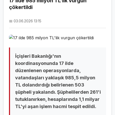
17 ilde 985 milyon TL'lik vurgun
çökertildi
NAMAZ VAKİTLERİ
ASTROLOJİ
📅 03.06.2026 13:15
HAVA DURUMU
KRİPTO PARALAR
NÖBETÇİ ECZANELER
İçişleri Bakanlığı'nın
SON DAKİKA
koordinasyonunda 17 ilde
düzenlenen operasyonlarda,
SON DAKİKA HABERLERİ
vatandaşları yaklaşık 985,5 milyon
VİDEO GALERİ
TL dolandırdığı belirlenen 503
şüpheli yakalandı. Şüphelilerden 261'i
FOTO GALERİ
tutuklanırken, hesaplarında 1,1 milyar
GALERİLER
TL'yi aşan işlem hacmi tespit edildi.