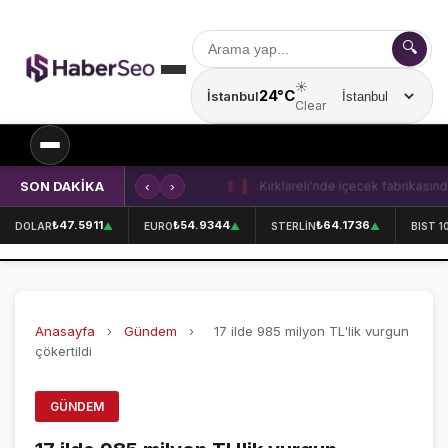
🔍
☀️
24°C
İstanbul
Şehir seçin
Clear
SON DAKİKA
‹
›
Kırklareli'nde içecek fabrikasında 
SPOR
₺47.5911
₺54.9344
₺64.1736
DOLAR
▲
EURO
▲
STERLİN
▲
BIST 1
SPOR HABERLERİ
GALATASARAY
Anasayfa
›
Gündem
›
17 ilde 985 milyon TL'lik vurgun
FENERBAHÇE
çökertildi
BEŞİKTAŞ
GÜNDEM
ÖZEL SAYFALAR