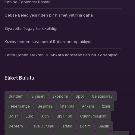
Kabine Toplantısı Başladı
Gebze Belediyesi'nden bir hizmet yatırımı daha
Siyasette Tugay hareketliliği
Kızılay maden suyu şoku! Raflardan toplatılıyor
Tarihi Çoban Mektebi 6. Ankara Konferansları'na ev sahipliği...
Etiket Bulutu
Gündem
Siyaset
Ekonomi
Spor
Galatasaray
Fenerbahçe
Beşiktaş
İstanbul
Ankara
İzmir
Dolar
Euro
Altın
BIST 100
Cumhurbaşkanı
Deprem
Hava Durumu
Trafik
Eğitim
Sağlık