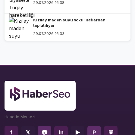
29.07.2026 16:38
Kızılay maden suyu şoku! Raflardan
toplatılıyor
29.07.2026 16:33
Haberin Merkezi
f
𝕏
📷
in
▶
P
💬