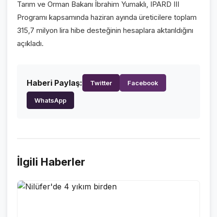
Tarım ve Orman Bakanı İbrahim Yumaklı, IPARD III
VİDEO GALERİ
Programı kapsamında haziran ayında üreticilere toplam
FOTO GALERİ
315,7 milyon lira hibe desteğinin hesaplara aktarıldığını
açıkladı.
KURUMSAL
HAKKIMIZDA
👤
Haberi Paylaş:
Twitter
Facebook
KÜNYE
📋
WhatsApp
İLETİŞİM
✉️
İlgili Haberler