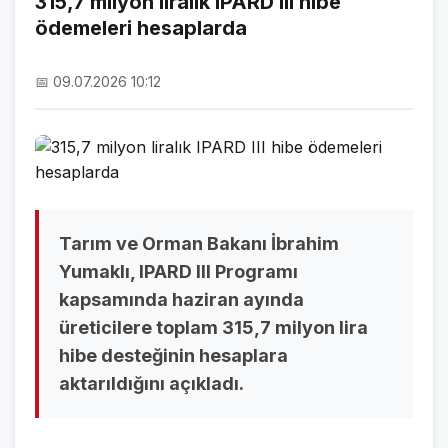
315,7 milyon liralık IPARD III hibe
ödemeleri hesaplarda
NAMAZ VAKİTLERİ
ASTROLOJİ
📅 09.07.2026 10:12
HAVA DURUMU
KRİPTO PARALAR
NÖBETÇİ ECZANELER
SON DAKİKA
Tarım ve Orman Bakanı İbrahim
Yumaklı, IPARD III Programı
SON DAKİKA HABERLERİ
kapsamında haziran ayında
üreticilere toplam 315,7 milyon lira
VİDEO GALERİ
hibe desteğinin hesaplara
FOTO GALERİ
aktarıldığını açıkladı.
GALERİLER