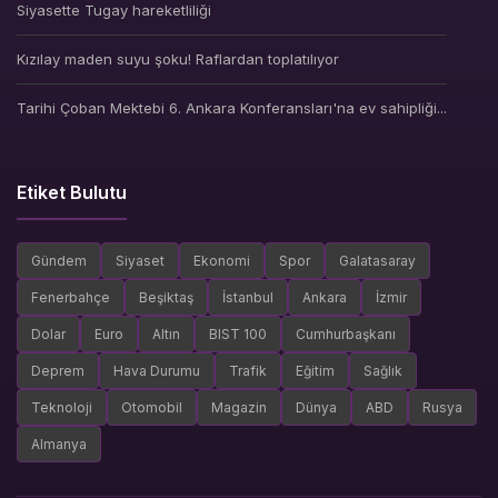
Siyasette Tugay hareketliliği
Kızılay maden suyu şoku! Raflardan toplatılıyor
Tarihi Çoban Mektebi 6. Ankara Konferansları'na ev sahipliği...
Etiket Bulutu
Gündem
Siyaset
Ekonomi
Spor
Galatasaray
Fenerbahçe
Beşiktaş
İstanbul
Ankara
İzmir
Dolar
Euro
Altın
BIST 100
Cumhurbaşkanı
Deprem
Hava Durumu
Trafik
Eğitim
Sağlık
Teknoloji
Otomobil
Magazin
Dünya
ABD
Rusya
Almanya