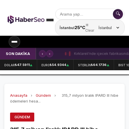
🔍
☀️
25°C
İstanbul
Şehir seçin
Clear
SON DAKİKA
‹
›
Kırklareli'nde içecek fabrikasında 
SPOR
₺47.5911
₺54.9344
₺64.1736
DOLAR
▲
EURO
▲
STERLİN
▲
BIST 1
SPOR HABERLERİ
GALATASARAY
Anasayfa
›
Gündem
›
315,7 milyon liralık IPARD III hibe
FENERBAHÇE
ödemeleri hesa...
BEŞİKTAŞ
GÜNDEM
ÖZEL SAYFALAR