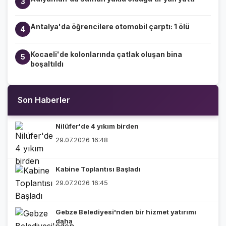
3
Antalya'da öğrencilere otomobil çarptı: 1 ölü
4
Kocaeli'de kolonlarında çatlak oluşan bina
5
boşaltıldı
Son Haberler
Nilüfer'de 4 yıkım birden
29.07.2026 16:48
Kabine Toplantısı Başladı
29.07.2026 16:45
Gebze Belediyesi'nden bir hizmet yatırımı
daha