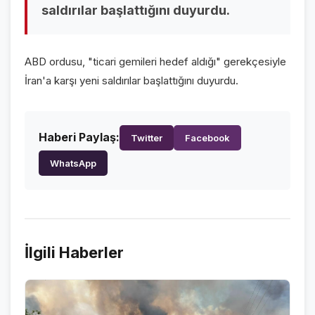
saldırılar başlattığını duyurdu.
VİDEO GALERİ
FOTO GALERİ
ABD ordusu, "ticari gemileri hedef aldığı" gerekçesiyle
KURUMSAL
İran'a karşı yeni saldırılar başlattığını duyurdu.
HAKKIMIZDA
👤
Haberi Paylaş:
Twitter
Facebook
KÜNYE
📋
WhatsApp
İLETİŞİM
✉️
İlgili Haberler