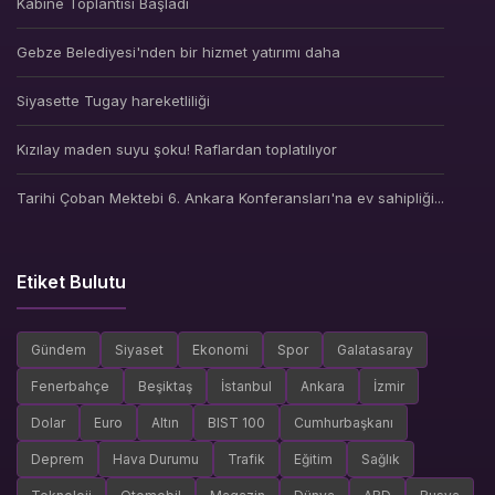
Kabine Toplantısı Başladı
Gebze Belediyesi'nden bir hizmet yatırımı daha
Siyasette Tugay hareketliliği
Kızılay maden suyu şoku! Raflardan toplatılıyor
Tarihi Çoban Mektebi 6. Ankara Konferansları'na ev sahipliği...
Etiket Bulutu
Gündem
Siyaset
Ekonomi
Spor
Galatasaray
Fenerbahçe
Beşiktaş
İstanbul
Ankara
İzmir
Dolar
Euro
Altın
BIST 100
Cumhurbaşkanı
Deprem
Hava Durumu
Trafik
Eğitim
Sağlık