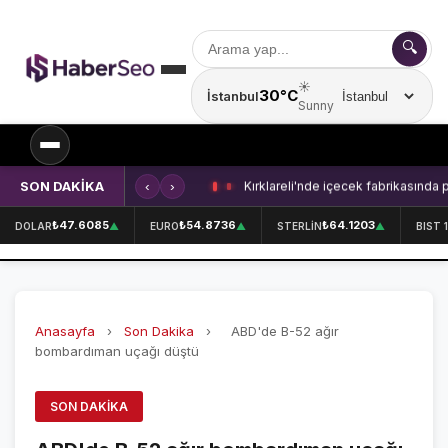
🔍
☀️
30°C
İstanbul
Şehir seçin
Sunny
SON DAKİKA
‹
›
Kırklareli'nde içecek fabrikasında 
SPOR
₺47.6085
₺54.8736
₺64.1203
DOLAR
▲
EURO
▲
STERLİN
▲
BIST 
SPOR HABERLERİ
GALATASARAY
Anasayfa
›
Son Dakika
›
ABD'de B-52 ağır
FENERBAHÇE
bombardıman uçağı düştü
BEŞİKTAŞ
SON DAKIKA
ÖZEL SAYFALAR