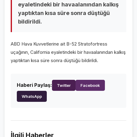
eyaletindeki bir havaalanından kalkış
VİDEO GALERİ
yaptıktan kısa süre sonra düştüğü
FOTO GALERİ
bildirildi.
KURUMSAL
ABD Hava Kuvvetlerine ait B-52 Stratofortress
HAKKIMIZDA
👤
uçağının, California eyaletindeki bir havaalanından kalkış
yaptıktan kısa süre sonra düştüğü bildirildi.
KÜNYE
📋
İLETİŞİM
✉️
Haberi Paylaş:
Twitter
Facebook
WhatsApp
İlgili Haberler