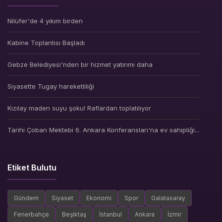
Nilüfer'de 4 yıkım birden
Kabine Toplantısı Başladı
Gebze Belediyesi'nden bir hizmet yatırımı daha
Siyasette Tugay hareketliliği
Kızılay maden suyu şoku! Raflardan toplatılıyor
Tarihi Çoban Mektebi 6. Ankara Konferansları'na ev sahipliği...
Etiket Bulutu
Gündem
Siyaset
Ekonomi
Spor
Galatasaray
Fenerbahçe
Beşiktaş
İstanbul
Ankara
İzmir