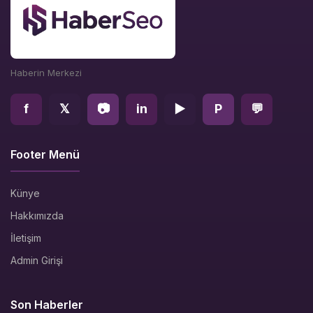
Haberin Merkezi
f
𝕏
📷
in
▶
P
💬
Footer Menü
Künye
Hakkımızda
İletişim
Admin Girişi
Son Haberler