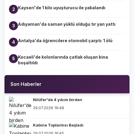
Kayseri'de 1 kilo uyuşturucu ile yakalandı
2
Adıyaman'da saman yüklü olduğu tır yan yattı
3
Antalya'da öğrencilere otomobil çarptı: 1 ölü
4
Kocaeli'de kolonlarında çatlak oluşan bina
5
boşaltıldı
Son Haberler
Nilüfer'de 4 yıkım birden
29.07.2026 16:48
Kabine Toplantısı Başladı
29.07.2026 16:45