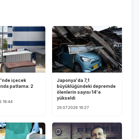
i'nde içecek
Japonya'da 7,1
ında patlama: 2
büyüklüğündeki depremde
ölenlerin sayısı 14'e
yükseldi
6 16:44
29.07.2026 16:27