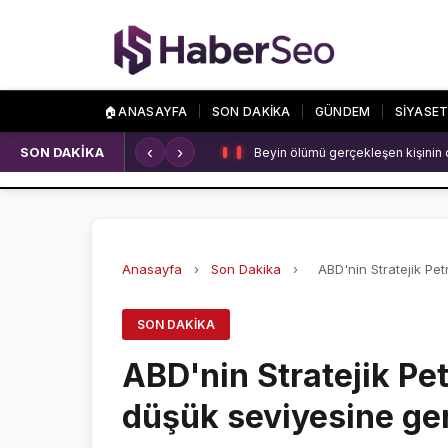
🏠
ANASAYFA
SON DAKİKA
GÜNDEM
SİYASE
‹
›
SON DAKİKA
Beyin ölümü gerçekleşen kişinin 
SPOR
ÖZEL SAYFALA
SPOR HABERLERİ
NAMAZ VAKİTLERİ
GALATASARAY
ASTROLOJİ
Anasayfa
›
Son Dakika
›
ABD'nin Stratejik Petr
FENERBAHÇE
HAVA DURUMU
SON DAKIKA
BEŞİKTAŞ
KRİPTO PARALAR
ABD'nin Stratejik Pet
NÖBETÇİ ECZANEL
düşük seviyesine ger