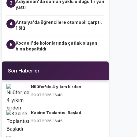
Adıyaman'da saman yüklü olduğu tır yan
3
yattı
Antalya'da öğrencilere otomobil çarptı:
4
1 ölü
Kocaeli'de kolonlarında çatlak oluşan
5
bina boşaltıldı
Son Haberler
Nilüfer'de 4 yıkım birden
29.07.2026 16:48
Kabine Toplantısı Başladı
29.07.2026 16:45