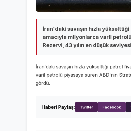
İran'daki savaşın hızla yükselttiği 
amacıyla milyonlarca varil petrolü
Rezervi, 43 yılın en düşük seviyes
İran'daki savaşın hızla yükselttiği petrol fi
varil petrolü piyasaya süren ABD'nin Strate
gördü.
Haberi Paylaş:
Twitter
Facebook