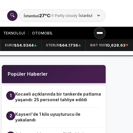
🔍
27°C
İstanbul
⛅ Partly cloudy
Şehir seçin
TEKNOLOJİ
OTOMOBİL
₺54.9344
₺64.1736
10,628.63
EURO
STERLİN
BIST 100
▲
▲
▼
KURUMSAL
HAKKIMIZDA
👤
Popüler Haberler
KÜNYE
📋
İLETİŞİM
✉️
Kocaeli açıklarında bir tankerde patlama
1
yaşandı: 25 personel tahliye edildi
Kayseri'de 1 kilo uyuşturucu ile
2
yakalandı