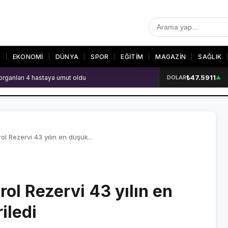
T
EKONOMİ
DÜNYA
SPOR
EĞİTİM
MAGAZİN
SAĞLIK
₺47.5911
organları 4 hastaya umut oldu
DOLAR
▲
R
SON DAKİKA
GALERİLER
SON DAKİKA HABERLERİ
VİDEO GALERİ
VİDEO GALERİ
FOTO GALERİ
ol Rezervi 43 yılın en düşük...
FOTO GALERİ
rol Rezervi 43 yılın en
ER
iledi