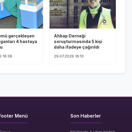
ümü gerçekleşen
Ahbap Derneği
rganları 4 hastaya
soruşturmasında 5 kişi
du
daha ifadeye çağırıldı
6 16:38
29.07.2026 16:10
Footer Menü
Son Haberler
Nilüfer'de 4 yıkım birden