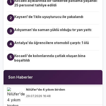
Kocaeli açıklarında bir tankerde patlama yaşandı:
1
25 personel tahliye edildi
Kayseri'de 1 kilo uyuşturucu ile yakalandı
2
Adıyaman'da saman yüklü olduğu tır yan yattı
3
Antalya'da öğrencilere otomobil çarptı: 1 ölü
4
Kocaeli'de kolonlarında çatlak oluşan bina
5
boşaltıldı
Son Haberler
Nilüfer'de 4 yıkım birden
29.07.2026 16:48