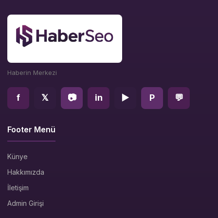
Haberin Merkezi
f
𝕏
📷
in
▶
P
💬
Footer Menü
Künye
Hakkımızda
İletişim
Admin Girişi