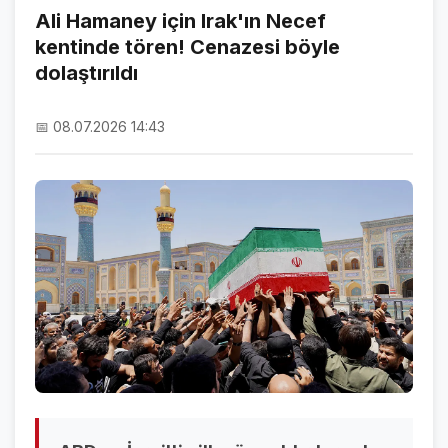
Ali Hamaney için Irak'ın Necef
kentinde tören! Cenazesi böyle
NAMAZ VAKİTLERİ
dolaştırıldı
ASTROLOJİ
📅 08.07.2026 14:43
HAVA DURUMU
KRİPTO PARALAR
NÖBETÇİ ECZANELER
SON DAKİKA
SON DAKİKA HABERLERİ
VİDEO GALERİ
FOTO GALERİ
GALERİLER