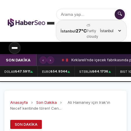
🔍
⛅
27°C
İstanbul
Partly
Şehir seçin
cloudy
SON DAKİKA
‹
›
Kırklareli'nde içecek fabrikasında 
SPOR
₺47.5911
₺54.9344
₺64.1736
DOLAR
▲
EURO
▲
STERLİN
▲
BIST 1
SPOR HABERLERİ
GALATASARAY
Anasayfa
›
Son Dakika
›
Ali Hamaney için Irak'ın
FENERBAHÇE
Necef kentinde tören! Cen...
BEŞİKTAŞ
SON DAKIKA
ÖZEL SAYFALAR