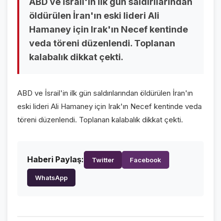
ABD ve İsrail'in ilk gün saldırılarından
öldürülen İran'ın eski lideri Ali
VİDEO GALERİ
Hamaney için Irak'ın Necef kentinde
FOTO GALERİ
veda töreni düzenlendi. Toplanan
kalabalık dikkat çekti.
KURUMSAL
HAKKIMIZDA
👤
ABD ve İsrail'in ilk gün saldırılarından öldürülen İran'ın
eski lideri Ali Hamaney için Irak'ın Necef kentinde veda
KÜNYE
📋
töreni düzenlendi. Toplanan kalabalık dikkat çekti.
İLETİŞİM
✉️
Haberi Paylaş:
Twitter
Facebook
WhatsApp