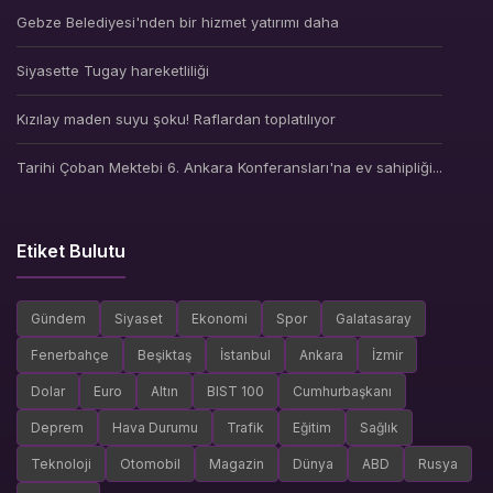
Gebze Belediyesi'nden bir hizmet yatırımı daha
Siyasette Tugay hareketliliği
Kızılay maden suyu şoku! Raflardan toplatılıyor
Tarihi Çoban Mektebi 6. Ankara Konferansları'na ev sahipliği...
Etiket Bulutu
Gündem
Siyaset
Ekonomi
Spor
Galatasaray
Fenerbahçe
Beşiktaş
İstanbul
Ankara
İzmir
Dolar
Euro
Altın
BIST 100
Cumhurbaşkanı
Deprem
Hava Durumu
Trafik
Eğitim
Sağlık
Teknoloji
Otomobil
Magazin
Dünya
ABD
Rusya