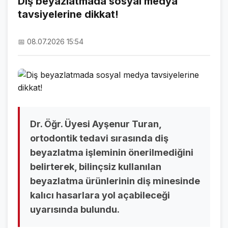
Diş beyazlatmada sosyal medya
tavsiyelerine dikkat!
NAMAZ VAKİTLERİ
ASTROLOJİ
📅 08.07.2026 15:54
HAVA DURUMU
KRİPTO PARALAR
NÖBETÇİ ECZANELER
SON DAKİKA
Dr. Öğr. Üyesi Ayşenur Turan,
ortodontik tedavi sırasında diş
SON DAKİKA HABERLERİ
beyazlatma işleminin önerilmediğini
belirterek, bilinçsiz kullanılan
VİDEO GALERİ
beyazlatma ürünlerinin diş minesinde
FOTO GALERİ
kalıcı hasarlara yol açabileceği
uyarısında bulundu.
GALERİLER