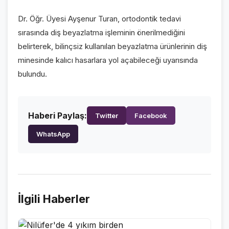
VİDEO GALERİ
Dr. Öğr. Üyesi Ayşenur Turan, ortodontik tedavi
FOTO GALERİ
sırasında diş beyazlatma işleminin önerilmediğini
belirterek, bilinçsiz kullanılan beyazlatma ürünlerinin diş
KURUMSAL
minesinde kalıcı hasarlara yol açabileceği uyarısında
bulundu.
HAKKIMIZDA
👤
KÜNYE
📋
Haberi Paylaş:
Twitter
Facebook
İLETİŞİM
✉️
WhatsApp
İlgili Haberler