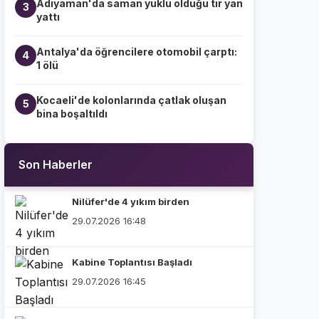
Adıyaman'da saman yüklü olduğu tır yan
3
yattı
Antalya'da öğrencilere otomobil çarptı:
4
1 ölü
Kocaeli'de kolonlarında çatlak oluşan
5
bina boşaltıldı
Son Haberler
Nilüfer'de 4 yıkım birden
29.07.2026 16:48
Kabine Toplantısı Başladı
29.07.2026 16:45