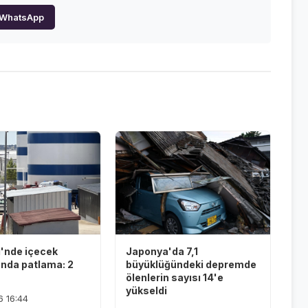
WhatsApp
i'nde içecek
Japonya'da 7,1
ında patlama: 2
büyüklüğündeki depremde
ölenlerin sayısı 14'e
yükseldi
6 16:44