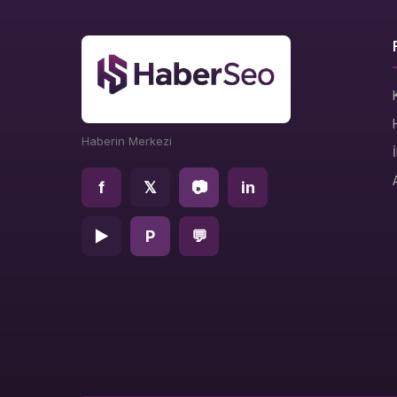
Haberin Merkezi
f
𝕏
📷
in
▶
P
💬