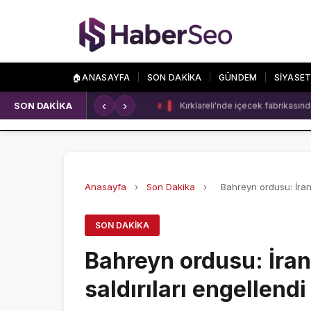
🏠
ANASAYFA
SON DAKİKA
GÜNDEM
SİYASE
‹
›
SON DAKİKA
Kırklareli'nde içecek fabrikasında
SPOR
ÖZEL SAYFALA
SPOR HABERLERİ
NAMAZ VAKİTLERİ
GALATASARAY
ASTROLOJİ
Anasayfa
›
Son Dakika
›
Bahreyn ordusu: İran
FENERBAHÇE
HAVA DURUMU
SON DAKIKA
BEŞİKTAŞ
KRİPTO PARALAR
Bahreyn ordusu: İra
NÖBETÇİ ECZANEL
saldırıları engellendi