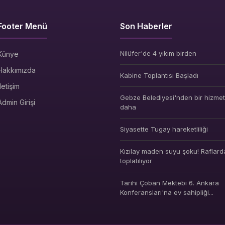
Footer Menü
Son Haberler
Nilüfer'de 4 yıkım birden
Künye
Hakkımızda
Kabine Toplantısı Başladı
İletişim
Gebze Belediyesi'nden bir hizmet 
Admin Girişi
daha
Siyasette Tugay hareketliliği
Kızılay maden suyu şoku! Raflard
toplatılıyor
Tarihi Çoban Mektebi 6. Ankara
Konferansları'na ev sahipliği...