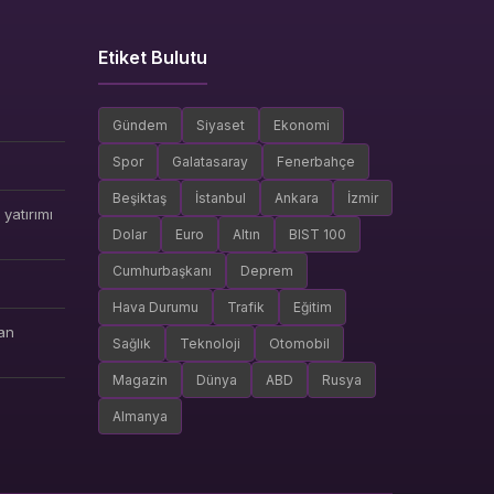
Etiket Bulutu
Gündem
Siyaset
Ekonomi
Spor
Galatasaray
Fenerbahçe
Beşiktaş
İstanbul
Ankara
İzmir
yatırımı
Dolar
Euro
Altın
BIST 100
Cumhurbaşkanı
Deprem
Hava Durumu
Trafik
Eğitim
an
Sağlık
Teknoloji
Otomobil
Magazin
Dünya
ABD
Rusya
Almanya