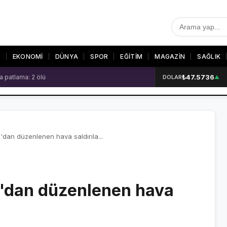
T
EKONOMİ
DÜNYA
SPOR
EĞİTİM
MAGAZİN
SAĞLIK
₺47.5736
 patlama: 2 ölü
DOLAR
▲
R
SON DAKİKA
GALERİLER
SON DAKİKA HABERLERİ
VİDEO GALERİ
VİDEO GALERİ
FOTO GALERİ
'dan düzenlenen hava saldırıla...
FOTO GALERİ
n'dan düzenlenen hava
ER