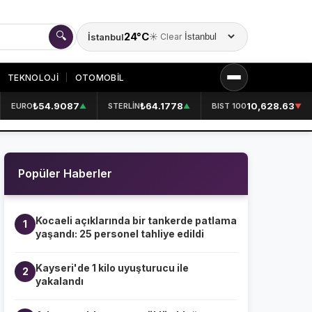
🔍
24°C
İstanbul
☀️ Clear
Şehir seçin
TEKNOLOJİ
OTOMOBİL
₺54.9087
₺64.1778
10,628.63
EURO
STERLİN
BIST 100
▲
▲
▼
KURUMSAL
HAKKIMIZDA
👤
Popüler Haberler
KÜNYE
📋
İLETİŞİM
✉️
Kocaeli açıklarında bir tankerde patlama
1
yaşandı: 25 personel tahliye edildi
Kayseri'de 1 kilo uyuşturucu ile
2
yakalandı