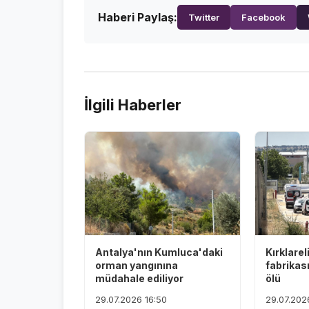
Haberi Paylaş:
Twitter
Facebook
İlgili Haberler
Antalya'nın Kumluca'daki
Kırklarel
orman yangınına
fabrikas
müdahale ediliyor
ölü
29.07.2026 16:50
29.07.202